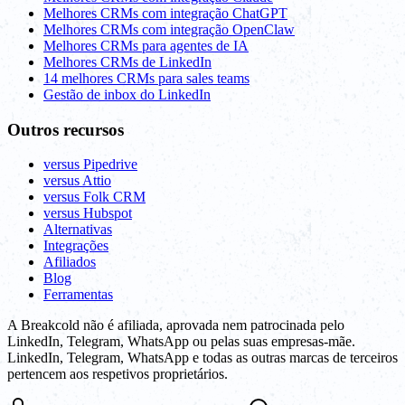
Melhores CRMs com integração ChatGPT
Melhores CRMs com integração OpenClaw
Melhores CRMs para agentes de IA
Melhores CRMs de LinkedIn
14 melhores CRMs para sales teams
Gestão de inbox do LinkedIn
Outros recursos
versus Pipedrive
versus Attio
versus Folk CRM
versus Hubspot
Alternativas
Integrações
Afiliados
Blog
Ferramentas
A Breakcold não é afiliada, aprovada nem patrocinada pelo
LinkedIn, Telegram, WhatsApp ou pelas suas empresas-mãe.
LinkedIn, Telegram, WhatsApp e todas as outras marcas de terceiros
pertencem aos respetivos proprietários.