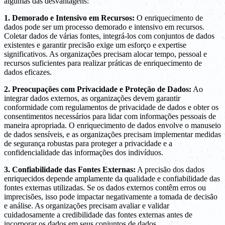
algumas das desvantagens:
1. Demorado e Intensivo em Recursos:
O enriquecimento de
dados pode ser um processo demorado e intensivo em recursos.
Coletar dados de várias fontes, integrá-los com conjuntos de dados
existentes e garantir precisão exige um esforço e expertise
significativos. As organizações precisam alocar tempo, pessoal e
recursos suficientes para realizar práticas de enriquecimento de
dados eficazes.
2. Preocupações com Privacidade e Proteção de Dados:
Ao
integrar dados externos, as organizações devem garantir
conformidade com regulamentos de privacidade de dados e obter os
consentimentos necessários para lidar com informações pessoais de
maneira apropriada. O enriquecimento de dados envolve o manuseio
de dados sensíveis, e as organizações precisam implementar medidas
de segurança robustas para proteger a privacidade e a
confidencialidade das informações dos indivíduos.
3. Confiabilidade das Fontes Externas:
A precisão dos dados
enriquecidos depende amplamente da qualidade e confiabilidade das
fontes externas utilizadas. Se os dados externos contêm erros ou
imprecisões, isso pode impactar negativamente a tomada de decisão
e análise. As organizações precisam avaliar e validar
cuidadosamente a credibilidade das fontes externas antes de
incorporar os dados em seus conjuntos de dados.