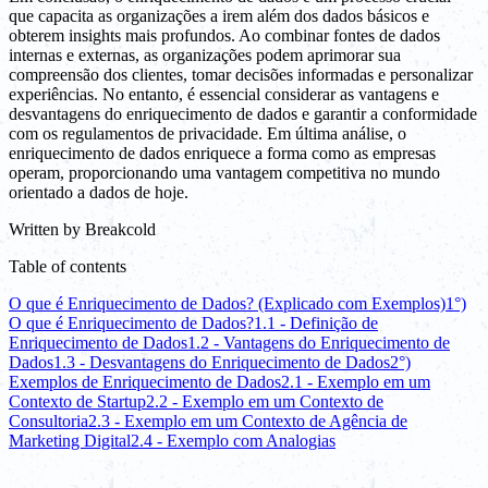
que capacita as organizações a irem além dos dados básicos e
obterem insights mais profundos. Ao combinar fontes de dados
internas e externas, as organizações podem aprimorar sua
compreensão dos clientes, tomar decisões informadas e personalizar
experiências. No entanto, é essencial considerar as vantagens e
desvantagens do enriquecimento de dados e garantir a conformidade
com os regulamentos de privacidade. Em última análise, o
enriquecimento de dados enriquece a forma como as empresas
operam, proporcionando uma vantagem competitiva no mundo
orientado a dados de hoje.
Written by
Breakcold
Table of contents
O que é Enriquecimento de Dados? (Explicado com Exemplos)
1°)
O que é Enriquecimento de Dados?
1.1 - Definição de
Enriquecimento de Dados
1.2 - Vantagens do Enriquecimento de
Dados
1.3 - Desvantagens do Enriquecimento de Dados
2°)
Exemplos de Enriquecimento de Dados
2.1 - Exemplo em um
Contexto de Startup
2.2 - Exemplo em um Contexto de
Consultoria
2.3 - Exemplo em um Contexto de Agência de
Marketing Digital
2.4 - Exemplo com Analogias