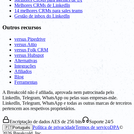
Melhores CRMs de LinkedIn
14 melhores CRMs para sales teams
Gestão de inbox do LinkedIn
Outros recursos
versus Pipedrive
versus Attio
versus Folk CRM
versus Hubspot
Alternativas
Integrações
Afiliados
Blog
Ferramentas
A Breakcold não é afiliada, aprovada nem patrocinada pelo
LinkedIn, Telegram, WhatsApp ou pelas suas empresas-mãe.
LinkedIn, Telegram, WhatsApp e todas as outras marcas de terceiros
pertencem aos respetivos proprietários.
Encriptação de dados AES de 256 bits
Suporte 24/5
Política de privacidade
Termos de serviço
DPA
©
🇵🇹
Português
2026
Breakcold, Inc.