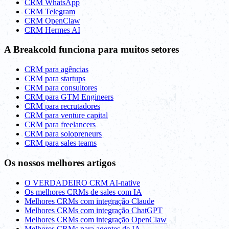
CRM WhatsApp
CRM Telegram
CRM OpenClaw
CRM Hermes AI
A Breakcold funciona para muitos setores
CRM para agências
CRM para startups
CRM para consultores
CRM para GTM Engineers
CRM para recrutadores
CRM para venture capital
CRM para freelancers
CRM para solopreneurs
CRM para sales teams
Os nossos melhores artigos
O VERDADEIRO CRM AI-native
Os melhores CRMs de sales com IA
Melhores CRMs com integração Claude
Melhores CRMs com integração ChatGPT
Melhores CRMs com integração OpenClaw
Melhores CRMs para agentes de IA