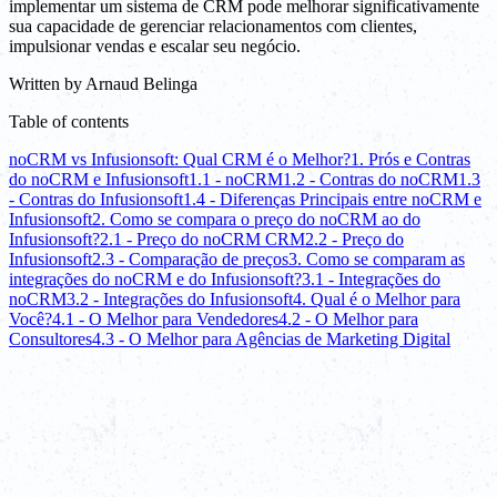
implementar um sistema de CRM pode melhorar significativamente
sua capacidade de gerenciar relacionamentos com clientes,
impulsionar vendas e escalar seu negócio.
Written by
Arnaud Belinga
Table of contents
noCRM vs Infusionsoft: Qual CRM é o Melhor?
1. Prós e Contras
do noCRM e Infusionsoft
1.1 - noCRM
1.2 - Contras do noCRM
1.3
- Contras do Infusionsoft
1.4 - Diferenças Principais entre noCRM e
Infusionsoft
2. Como se compara o preço do noCRM ao do
Infusionsoft?
2.1 - Preço do noCRM CRM
2.2 - Preço do
Infusionsoft
2.3 - Comparação de preços
3. Como se comparam as
integrações do noCRM e do Infusionsoft?
3.1 - Integrações do
noCRM
3.2 - Integrações do Infusionsoft
4. Qual é o Melhor para
Você?
4.1 - O Melhor para Vendedores
4.2 - O Melhor para
Consultores
4.3 - O Melhor para Agências de Marketing Digital