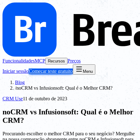
Funcionalidades
MCP
Preços
Recursos
Iniciar sessão
Começar teste gratuito
Menu
Blog
/
noCRM vs Infusionsoft: Qual é o Melhor CRM?
CRM Use
11 de outubro de 2023
noCRM vs Infusionsoft: Qual é o Melhor
CRM?
Procurando escolher o melhor CRM para o seu negócio? Mergulhe
na nossa comparação abrangente entre noCRM e Infusionsoft para