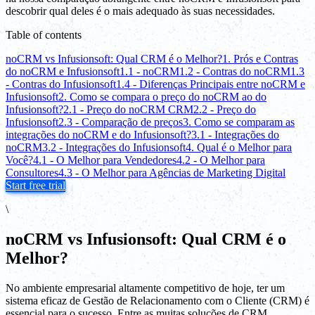
descobrir qual deles é o mais adequado às suas necessidades.
Table of contents
noCRM vs Infusionsoft: Qual CRM é o Melhor?
1. Prós e Contras
do noCRM e Infusionsoft
1.1 - noCRM
1.2 - Contras do noCRM
1.3
- Contras do Infusionsoft
1.4 - Diferenças Principais entre noCRM e
Infusionsoft
2. Como se compara o preço do noCRM ao do
Infusionsoft?
2.1 - Preço do noCRM CRM
2.2 - Preço do
Infusionsoft
2.3 - Comparação de preços
3. Como se comparam as
integrações do noCRM e do Infusionsoft?
3.1 - Integrações do
noCRM
3.2 - Integrações do Infusionsoft
4. Qual é o Melhor para
Você?
4.1 - O Melhor para Vendedores
4.2 - O Melhor para
Consultores
4.3 - O Melhor para Agências de Marketing Digital
Start free trial
\
noCRM vs Infusionsoft: Qual CRM é o
Melhor?
No ambiente empresarial altamente competitivo de hoje, ter um
sistema eficaz de Gestão de Relacionamento com o Cliente (CRM) é
essencial para o sucesso. Entre as muitas soluções de CRM