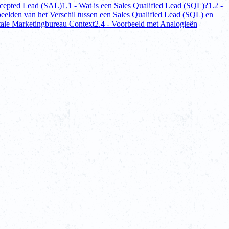
ccepted Lead (SAL)
1.1 - Wat is een Sales Qualified Lead (SQL)?
1.2 -
eelden van het Verschil tussen een Sales Qualified Lead (SQL) en
itale Marketingbureau Context
2.4 - Voorbeeld met Analogieën