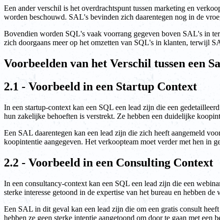
Een ander verschil is het overdrachtspunt tussen marketing en verk
worden beschouwd. SAL's bevinden zich daarentegen nog in de vroege
Bovendien worden SQL's vaak voorrang gegeven boven SAL's in term
zich doorgaans meer op het omzetten van SQL's in klanten, terwijl SAL
Voorbeelden van het Verschil tussen een S
2.1 - Voorbeeld in een Startup Context
In een startup-context kan een SQL een lead zijn die een gedetailleer
hun zakelijke behoeften is verstrekt. Ze hebben een duidelijke koopin
Een SAL daarentegen kan een lead zijn die zich heeft aangemeld voor
koopintentie aangegeven. Het verkoopteam moet verder met hen in ges
2.2 - Voorbeeld in een Consulting Context
In een consultancy-context kan een SQL een lead zijn die een webina
sterke interesse getoond in de expertise van het bureau en hebben d
Een SAL in dit geval kan een lead zijn die om een gratis consult hee
hebben ze geen sterke intentie aangetoond om door te gaan met een b