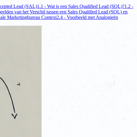
ccepted Lead (SAL)
1.1 - Wat is een Sales Qualified Lead (SQL)?
1.2 -
eelden van het Verschil tussen een Sales Qualified Lead (SQL) en
itale Marketingbureau Context
2.4 - Voorbeeld met Analogieën