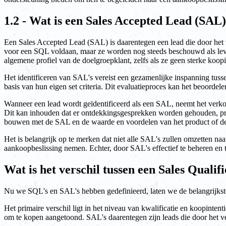
1.2 - Wat is een Sales Accepted Lead (SAL
Een Sales Accepted Lead (SAL) is daarentegen een lead die door het ve
voor een SQL voldaan, maar ze worden nog steeds beschouwd als leven
algemene profiel van de doelgroepklant, zelfs als ze geen sterke koo
Het identificeren van SAL's vereist een gezamenlijke inspanning tuss
basis van hun eigen set criteria. Dit evaluatieproces kan het beoorde
Wanneer een lead wordt geïdentificeerd als een SAL, neemt het verkoop
Dit kan inhouden dat er ontdekkingsgesprekken worden gehouden, pro
bouwen met de SAL en de waarde en voordelen van het product of de die
Het is belangrijk op te merken dat niet alle SAL's zullen omzetten naa
aankoopbeslissing nemen. Echter, door SAL's effectief te beheren en 
Wat is het verschil tussen een Sales Qual
Nu we SQL's en SAL's hebben gedefinieerd, laten we de belangrijkste
Het primaire verschil ligt in het niveau van kwalificatie en koopinten
om te kopen aangetoond. SAL's daarentegen zijn leads die door het ve