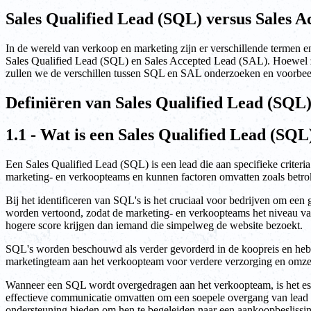
Sales Qualified Lead (SQL) versus Sales A
In de wereld van verkoop en marketing zijn er verschillende termen e
Sales Qualified Lead (SQL) en Sales Accepted Lead (SAL). Hoewel ze mi
zullen we de verschillen tussen SQL en SAL onderzoeken en voorbeel
Definiëren van Sales Qualified Lead (SQL
1.1 - Wat is een Sales Qualified Lead (SQL
Een Sales Qualified Lead (SQL) is een lead die aan specifieke criteri
marketing- en verkoopteams en kunnen factoren omvatten zoals betrok
Bij het identificeren van SQL's is het cruciaal voor bedrijven om een
worden vertoond, zodat de marketing- en verkoopteams het niveau va
hogere score krijgen dan iemand die simpelweg de website bezoekt.
SQL's worden beschouwd als verder gevorderd in de koopreis en hebb
marketingteam aan het verkoopteam voor verdere verzorging en omzet
Wanneer een SQL wordt overgedragen aan het verkoopteam, is het esse
effectieve communicatie omvatten om een soepele overgang van lead n
ondersteuning bieden om hen te begeleiden naar een aankoopbeslissin