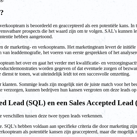
)?
rkoopteam is beoordeeld en geaccepteerd als een potentiële kans. In te
svatbare prospects die het waard zijn om te volgen. SAL's kunnen lead
pintentie hebben aangetoond.
en de marketing- en verkoopteams. Het marketingteam levert de initiële
len van leaddemografie, het voeren van eerste gesprekken of het analyse
team het over en gaat het verder met kwalificatie- en verzorgingsactiv
ductdemonstraties worden gegeven of dat eventuele zorgen of bezwaren
nst te tonen, wat uiteindelijk leidt tot een succesvolle omzetting.
r klanten. Sommige leads zijn mogelijk niet de juiste match voor het be
te verzorgen, kunnen bedrijven hun kansen vergroten om deze leads op d
ified Lead (SQL) en een Sales Accepted Lead
 verschillen tussen deze twee typen leads verkennen.
tie. SQL's hebben voldaan aan specifieke criteria die door marketing zi
rkoopteam als potentiële kansen zijn geaccepteerd, maar die mogelijk n