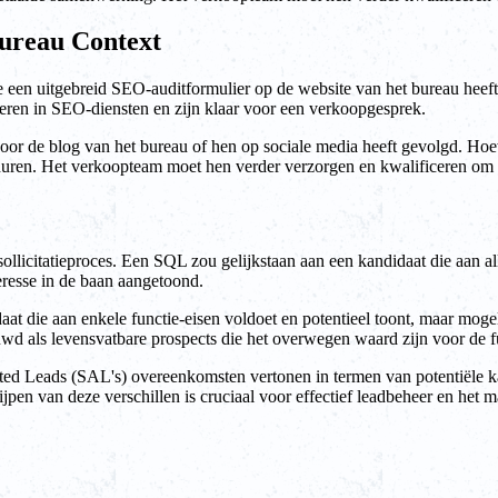
bureau Context
e een uitgebreid SEO-auditformulier op de website van het bureau heeft 
steren in SEO-diensten en zijn klaar voor een verkoopgesprek.
oor de blog van het bureau of hen op sociale media heeft gevolgd. Hoe
huren. Het verkoopteam moet hen verder verzorgen en kwalificeren om po
ollicitatieproces. Een SQL zou gelijkstaan aan een kandidaat die aan alle
teresse in de baan aangetoond.
die aan enkele functie-eisen voldoet en potentieel toont, maar mogelij
uwd als levensvatbare prospects die het overwegen waard zijn voor de f
d Leads (SAL's) overeenkomsten vertonen in termen van potentiële kans
pen van deze verschillen is cruciaal voor effectief leadbeheer en het m