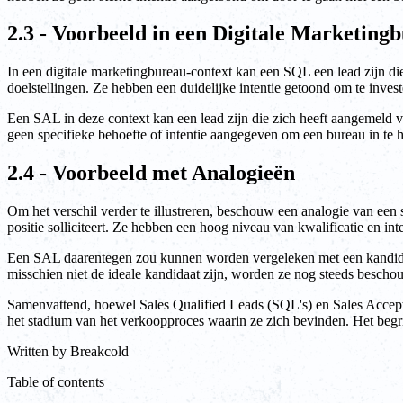
2.3 - Voorbeeld in een Digitale Marketing
In een digitale marketingbureau-context kan een SQL een lead zijn di
doelstellingen. Ze hebben een duidelijke intentie getoond om te inve
Een SAL in deze context kan een lead zijn die zich heeft aangemeld v
geen specifieke behoefte of intentie aangegeven om een bureau in te 
2.4 - Voorbeeld met Analogieën
Om het verschil verder te illustreren, beschouw een analogie van een s
positie solliciteert. Ze hebben een hoog niveau van kwalificatie en in
Een SAL daarentegen zou kunnen worden vergeleken met een kandidaat 
misschien niet de ideale kandidaat zijn, worden ze nog steeds bescho
Samenvattend, hoewel Sales Qualified Leads (SQL's) en Sales Accepte
het stadium van het verkoopproces waarin ze zich bevinden. Het begrij
Written by
Breakcold
Table of contents