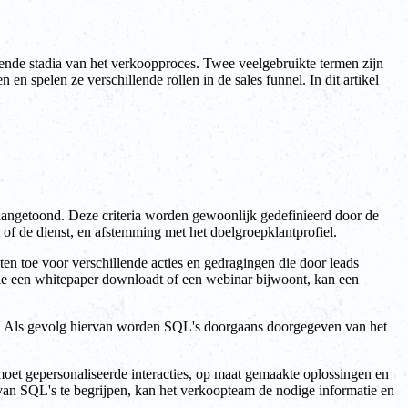
lende stadia van het verkoopproces. Twee veelgebruikte termen zijn
 spelen ze verschillende rollen in de sales funnel. In dit artikel
t aangetoond. Deze criteria worden gewoonlijk gedefinieerd door de
of de dienst, en afstemming met het doelgroepklantprofiel.
ten toe voor verschillende acties en gedragingen die door leads
ie een whitepaper downloadt of een webinar bijwoont, kan een
t. Als gevolg hiervan worden SQL's doorgaans doorgegeven van het
oet gepersonaliseerde interacties, op maat gemaakte oplossingen en
van SQL's te begrijpen, kan het verkoopteam de nodige informatie en