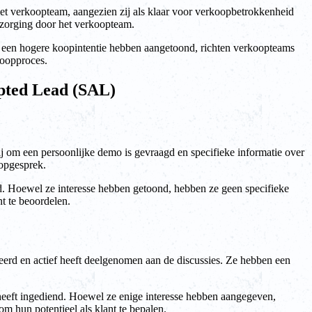
et verkoopteam, aangezien zij als klaar voor verkoopbetrokkenheid
rzorging door het verkoopteam.
en hogere koopintentie hebben aangetoond, richten verkoopteams
koopproces.
epted Lead (SAL)
ij om een persoonlijke demo is gevraagd en specifieke informatie over
oopgesprek.
ad. Hoewel ze interesse hebben getoond, hebben ze geen specifieke
t te beoordelen.
eerd en actief heeft deelgenomen aan de discussies. Ze hebben een
 heeft ingediend. Hoewel ze enige interesse hebben aangegeven,
 hun potentieel als klant te bepalen.