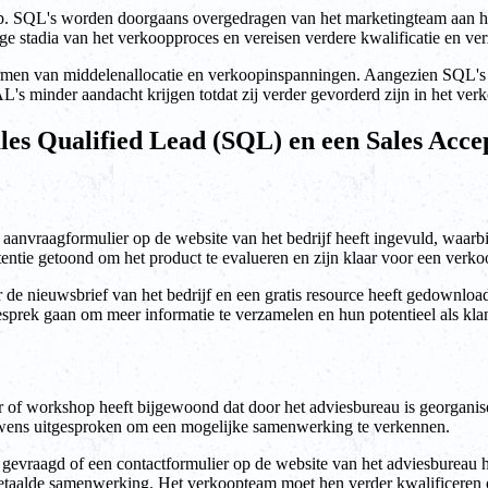
oop. SQL's worden doorgaans overgedragen van het marketingteam aan h
 stadia van het verkoopproces en vereisen verdere kwalificatie en ve
en van middelenallocatie en verkoopinspanningen. Aangezien SQL's e
's minder aandacht krijgen totdat zij verder gevorderd zijn in het ver
ales Qualified Lead (SQL) en een Sales Acc
d aanvraagformulier op de website van het bedrijf heeft ingevuld, waarb
tentie getoond om het product te evalueren en zijn klaar voor een verk
 de nieuwsbrief van het bedrijf en een gratis resource heeft gedownlo
prek gaan om meer informatie te verzamelen en hun potentieel als klan
r of workshop heeft bijgewoond dat door het adviesbureau is georganis
e wens uitgesproken om een mogelijke samenwerking te verkennen.
ft gevraagd of een contactformulier op de website van het adviesbureau
etaalde samenwerking. Het verkoopteam moet hen verder kwalificeren om