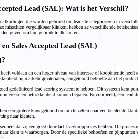
ccepted Lead (SAL): Wat is het Verschil?
n afkortingen die worden gebruikt om leads te categoriseren in verschil
sschien vergelijkbaar klinken, hebben ze verschillende betekenissen en
den geven om hun gebruik te illustreren.
) en Sales Accepted Lead (SAL)
)?
a heeft voldaan en een hoger niveau van interesse of koopintentie heef
kenheid bij marketingmaterialen, aangetoond behoefte aan het product 
 goed gedefinieerd lead scoring systeem te hebben. Dit systeem kent pun
n interesse en betrokkenheid kunnen bepalen. Bijvoorbeeld, een lead d
en een grotere kans getoond om om te zetten naar een betalende klan
ting naar klanten.
ntieel dat zij een goed doordacht verkoopproces hebben. Dit proces m
aar klant te waarborgen. Door de specifieke behoeften en pijnpunten 
g.