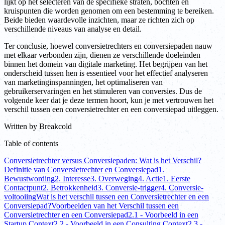
lijkt op het selecteren van de specifieke straten, bochten en
kruispunten die worden genomen om een bestemming te bereiken.
Beide bieden waardevolle inzichten, maar ze richten zich op
verschillende niveaus van analyse en detail.
Ter conclusie, hoewel conversietrechters en conversiepaden nauw
met elkaar verbonden zijn, dienen ze verschillende doeleinden
binnen het domein van digitale marketing. Het begrijpen van het
onderscheid tussen hen is essentieel voor het effectief analyseren
van marketinginspanningen, het optimaliseren van
gebruikerservaringen en het stimuleren van conversies. Dus de
volgende keer dat je deze termen hoort, kun je met vertrouwen het
verschil tussen een conversietrechter en een conversiepad uitleggen.
Written by
Breakcold
Table of contents
Conversietrechter versus Conversiepaden: Wat is het Verschil?
Definitie van Conversietrechter en Conversiepad
1.
Bewustwording
2. Interesse
3. Overweging
4. Actie
1. Eerste
Contactpunt
2. Betrokkenheid
3. Conversie-trigger
4. Conversie-
voltooiing
Wat is het verschil tussen een Conversietrechter en een
Conversiepad?
Voorbeelden van het Verschil tussen een
Conversietrechter en een Conversiepad
2.1 - Voorbeeld in een
Startup Context
2.2 - Voorbeeld in een Consulting Context
2.3 -