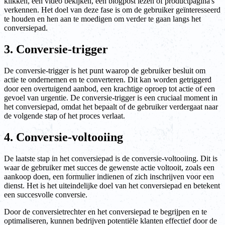
klikken, een video bekijken, een blogpost lezen of productpagina's
verkennen. Het doel van deze fase is om de gebruiker geïnteresseerd
te houden en hen aan te moedigen om verder te gaan langs het
conversiepad.
3. Conversie-trigger
De conversie-trigger is het punt waarop de gebruiker besluit om
actie te ondernemen en te converteren. Dit kan worden getriggerd
door een overtuigend aanbod, een krachtige oproep tot actie of een
gevoel van urgentie. De conversie-trigger is een cruciaal moment in
het conversiepad, omdat het bepaalt of de gebruiker verdergaat naar
de volgende stap of het proces verlaat.
4. Conversie-voltooiing
De laatste stap in het conversiepad is de conversie-voltooiing. Dit is
waar de gebruiker met succes de gewenste actie voltooit, zoals een
aankoop doen, een formulier indienen of zich inschrijven voor een
dienst. Het is het uiteindelijke doel van het conversiepad en betekent
een succesvolle conversie.
Door de conversietrechter en het conversiepad te begrijpen en te
optimaliseren, kunnen bedrijven potentiële klanten effectief door de