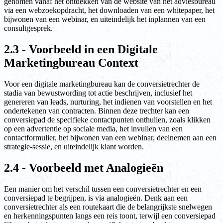
genomen vanaf het ontdekken van de website van het adviesbureau
via een webzoekopdracht, het downloaden van een whitepaper, het
bijwonen van een webinar, en uiteindelijk het inplannen van een
consultgesprek.
2.3 - Voorbeeld in een Digitale
Marketingbureau Context
Voor een digitale marketingbureau kan de conversietrechter de
stadia van bewustwording tot actie beschrijven, inclusief het
genereren van leads, nurturing, het indienen van voorstellen en het
ondertekenen van contracten. Binnen deze trechter kan een
conversiepad de specifieke contactpunten onthullen, zoals klikken
op een advertentie op sociale media, het invullen van een
contactformulier, het bijwonen van een webinar, deelnemen aan een
strategie-sessie, en uiteindelijk klant worden.
2.4 - Voorbeeld met Analogieën
Een manier om het verschil tussen een conversietrechter en een
conversiepad te begrijpen, is via analogieën. Denk aan een
conversietrechter als een routekaart die de belangrijkste snelwegen
en herkenningspunten langs een reis toont, terwijl een conversiepad