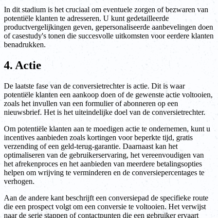
In dit stadium is het cruciaal om eventuele zorgen of bezwaren van
potentiële klanten te adresseren. U kunt gedetailleerde
productvergelijkingen geven, gepersonaliseerde aanbevelingen doen
of casestudy's tonen die succesvolle uitkomsten voor eerdere klanten
benadrukken.
4. Actie
De laatste fase van de conversietrechter is actie. Dit is waar
potentiële klanten een aankoop doen of de gewenste actie voltooien,
zoals het invullen van een formulier of abonneren op een
nieuwsbrief. Het is het uiteindelijke doel van de conversietrechter.
Om potentiële klanten aan te moedigen actie te ondernemen, kunt u
incentives aanbieden zoals kortingen voor beperkte tijd, gratis
verzending of een geld-terug-garantie. Daarnaast kan het
optimaliseren van de gebruikerservaring, het vereenvoudigen van
het afrekenproces en het aanbieden van meerdere betalingsopties
helpen om wrijving te verminderen en de conversiepercentages te
verhogen.
Aan de andere kant beschrijft een conversiepad de specifieke route
die een prospect volgt om een conversie te voltooien. Het verwijst
naar de serie stappen of contactpunten die een gebruiker ervaart