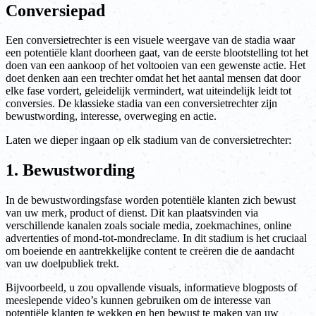
Conversiepad
Een conversietrechter is een visuele weergave van de stadia waar
een potentiële klant doorheen gaat, van de eerste blootstelling tot het
doen van een aankoop of het voltooien van een gewenste actie. Het
doet denken aan een trechter omdat het het aantal mensen dat door
elke fase vordert, geleidelijk vermindert, wat uiteindelijk leidt tot
conversies. De klassieke stadia van een conversietrechter zijn
bewustwording, interesse, overweging en actie.
Laten we dieper ingaan op elk stadium van de conversietrechter:
1. Bewustwording
In de bewustwordingsfase worden potentiële klanten zich bewust
van uw merk, product of dienst. Dit kan plaatsvinden via
verschillende kanalen zoals sociale media, zoekmachines, online
advertenties of mond-tot-mondreclame. In dit stadium is het cruciaal
om boeiende en aantrekkelijke content te creëren die de aandacht
van uw doelpubliek trekt.
Bijvoorbeeld, u zou opvallende visuals, informatieve blogposts of
meeslepende video’s kunnen gebruiken om de interesse van
potentiële klanten te wekken en hen bewust te maken van uw