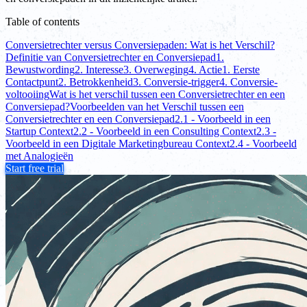
Table of contents
Conversietrechter versus Conversiepaden: Wat is het Verschil?
Definitie van Conversietrechter en Conversiepad
1.
Bewustwording
2. Interesse
3. Overweging
4. Actie
1. Eerste
Contactpunt
2. Betrokkenheid
3. Conversie-trigger
4. Conversie-
voltooiing
Wat is het verschil tussen een Conversietrechter en een
Conversiepad?
Voorbeelden van het Verschil tussen een
Conversietrechter en een Conversiepad
2.1 - Voorbeeld in een
Startup Context
2.2 - Voorbeeld in een Consulting Context
2.3 -
Voorbeeld in een Digitale Marketingbureau Context
2.4 - Voorbeeld
met Analogieën
Start free trial