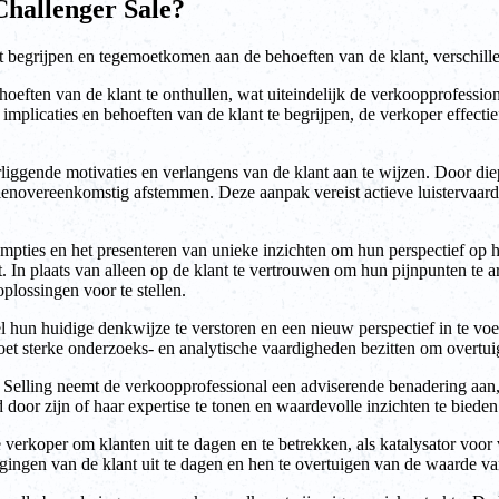
 Challenger Sale?
t begrijpen en tegemoetkomen aan de behoeften van de klant, verschill
hoeften van de klant te onthullen, wat uiteindelijk de verkoopprofessio
, implicaties en behoeften van de klant te begrijpen, de verkoper effect
rliggende motivaties en verlangens van de klant aan te wijzen. Door die
 dienovereenkomstig afstemmen. Deze aanpak vereist actieve luistervaa
mpties en het presenteren van unieke inzichten om hun perspectief op 
t. In plaats van alleen op de klant te vertrouwen om hun pijnpunten te
oplossingen voor te stellen.
l hun huidige denkwijze te verstoren en een nieuw perspectief in te vo
et sterke onderzoeks- en analytische vaardigheden bezitten om overtuig
N Selling neemt de verkoopprofessional een adviserende benadering aan, 
 door zijn of haar expertise te tonen en waardevolle inzichten te bied
verkoper om klanten uit te dagen en te betrekken, als katalysator voor
gingen van de klant uit te dagen en hen te overtuigen van de waarde va