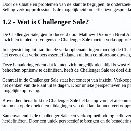
Door de situatie en problemen van de klant te begrijpen, te onderzoek
Selling verkoopprofessionals de mogelijkheid om effectieve gesprekke
1.2 - Wat is Challenger Sale?
De Challenger Sale, geïntroduceerd door Matthew Dixon en Brent Ada
inzichten te bieden. Volgens de Challenger Sale moeten verkoopprofess
In tegenstelling tot traditionele verkoopbenaderingen moedigt de Chal
het ervoor dat verkopers assertief klanten uit hun comfortzone duwen
Deze benadering erkent dat klanten zich mogelijk niet altijd bewust 
behoeften opnieuw te definiëren, heeft de Challenger Sale tot doel diff
Centraal in de Challenger Sale staat het concept van inzicht. Verko
het denken van de klant uit te dagen. Door unieke perspectieven en pr
mogelijke oplossing.
Bovendien benadrukt de Challenger Sale het belang van het afstemme
stemmen op de doelen en uitdagingen van de klant kunnen verkoopprofe
Samenvattend is de Challenger Sale een verkoopmethodologie die verk
herdefiniëren. Door een uniek perspectief te brengen en de benaderin