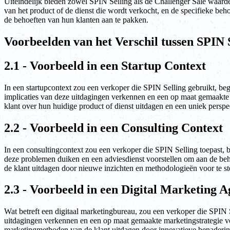
Uiteindelijk bieden zowel SPIN Selling als de Challenger Sale waardev
van het product of de dienst die wordt verkocht, en de specifieke be
de behoeften van hun klanten aan te pakken.
Voorbeelden van het Verschil tussen SPIN 
2.1 - Voorbeeld in een Startup Context
In een startupcontext zou een verkoper die SPIN Selling gebruikt, b
implicaties van deze uitdagingen verkennen en een op maat gemaakte 
klant over hun huidige product of dienst uitdagen en een uniek perspec
2.2 - Voorbeeld in een Consulting Context
In een consultingcontext zou een verkoper die SPIN Selling toepast, 
deze problemen duiken en een adviesdienst voorstellen om aan de beh
de klant uitdagen door nieuwe inzichten en methodologieën voor te ste
2.3 - Voorbeeld in een Digital Marketing 
Wat betreft een digitaal marketingbureau, zou een verkoper die SPIN S
uitdagingen verkennen en een op maat gemaakte marketingstrategie voo
marketingmethoden van de klant uitdagen door innovatieve benaderinge