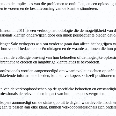
en om de implicaties van die problemen te onthullen, en een oplossing 
n te voeren en de besluitvorming van de klant te stimuleren.
mson in 2011, is een verkoopmethodologie die de mogelijkheid van de
ionals klanten onderwijzen door een uniek perspectief te bieden dat de
lenger Sale verkopers aan om verder te gaan dan alleen het begrijpen va
, hun vooraf bedachte ideeën uitdagen en de waarde aantonen die hun p
zijn van de volledige omvang van hun behoeften of de mogelijke oplossi
erentiatie te creëren en langdurige klantrelaties te bevorderen.
opprofessionals worden aangemoedigd om waardevolle inzichten op tafe
ikkelende informatie te bieden, kunnen verkopers zichzelf positioneren
n van de verkoopboodschap op de specifieke behoeften en omstandighed
ssionals de relevantie en impact van hun interacties vergroten.
opers aanmoedigt om de status quo uit te dagen, waardevolle inzichten 
g aan te passen aan elke klant, kunnen verkoopprofessionals zich onder