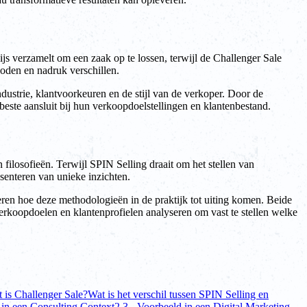
ijs verzamelt om een zaak op te lossen, terwijl de Challenger Sale
hoden en nadruk verschillen.
dustrie, klantvoorkeuren en de stijl van de verkoper. Door de
ste aansluit bij hun verkoopdoelstellingen en klantenbestand.
ilosofieën. Terwijl SPIN Selling draait om het stellen van
senteren van unieke inzichten.
seren hoe deze methodologieën in de praktijk tot uiting komen. Beide
verkoopdoelen en klantenprofielen analyseren om vast te stellen welke
t is Challenger Sale?
Wat is het verschil tussen SPIN Selling en
 in een Consulting Context
2.3 - Voorbeeld in een Digital Marketing