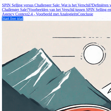
SPIN Selling versus Challenger Sale: Wat is het Verschil?
Definiëren 
Challenger Sale?
Voorbeelden van het Verschil tussen SPIN Selling e
Agency Context
2.4 - Voorbeeld met Analogieën
Conclusie
Start free trial