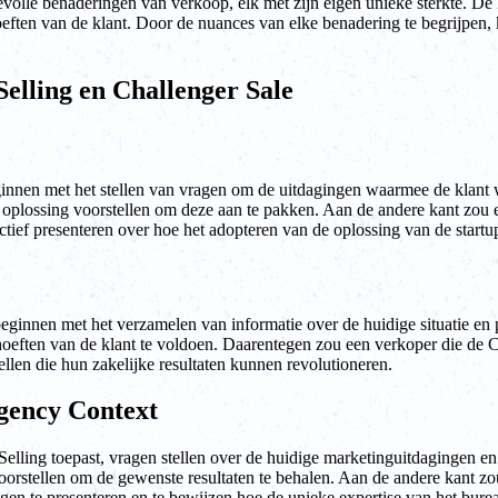
olle benaderingen van verkoop, elk met zijn eigen unieke sterkte. De k
hoeften van de klant. Door de nuances van elke benadering te begrijpen
Selling en Challenger Sale
eginnen met het stellen van vragen om de uitdagingen waarmee de klant
oplossing voorstellen om deze aan te pakken. Aan de andere kant zou 
tief presenteren over hoe het adopteren van de oplossing van de startup 
beginnen met het verzamelen van informatie over de huidige situatie en
oeften van de klant te voldoen. Daarentegen zou een verkoper die de C
llen die hun zakelijke resultaten kunnen revolutioneren.
Agency Context
elling toepast, vragen stellen over de huidige marketinguitdagingen en
rstellen om de gewenste resultaten te behalen. Aan de andere kant zou 
n te presenteren en te bewijzen hoe de unieke expertise van het burea