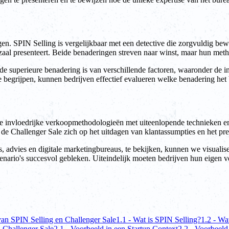
gen. SPIN Selling is vergelijkbaar met een detective die zorgvuldig bew
szaal presenteert. Beide benaderingen streven naar winst, maar hun met
 de superieure benadering is van verschillende factoren, waaronder de in
egrijpen, kunnen bedrijven effectief evalueren welke benadering het be
 invloedrijke verkoopmethodologieën met uiteenlopende technieken en f
 de Challenger Sale zich op het uitdagen van klantassumpties en het pre
s, advies en digitale marketingbureaus, te bekijken, kunnen we visuali
cenario's succesvol gebleken. Uiteindelijk moeten bedrijven hun eigen 
van SPIN Selling en Challenger Sale
1.1 - Wat is SPIN Selling?
1.2 - Wa
n Challenger Sale
2.1 - Voorbeeld in een Startup Context
2.2 - Voorbeeld