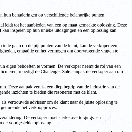
en hun benaderingen op verschillende belangrijke punten.
nal leidt tot het aanbieden van een op maat gemaakte oplossing. Deze
ief kan inspelen op hun unieke uitdagingen en een oplossing kan
p in te gaan op de pijnpunten van de klant, kan de verkoper een
rdigheden, empathie en het vermogen om doorvragende vragen te
hun eigen behoeften te vormen. De verkoper neemt de rol van een
 articuleren, moedigt de Challenger Sale-aanpak de verkoper aan om
eren. Deze aanpak vereist een diep begrip van de industrie van de
ende inzichten te bieden die resoneren met de klant.
als vertrouwde adviseur om de klant naar de juiste oplossing te
en gedurende het verkoopproces.
 verandering. De verkoper moet sterke overtuigings- en
n de voorgestelde oplossing.