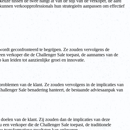
euze tussen de twee hangt af van de stijl van de verkoper, de aard
, kunnen verkoopprofessionals hun strategieën aanpassen om effectief
 wordt geconfronteerd te begrijpen. Ze zouden vervolgens de
een verkoper die de Challenger Sale toepast, de aannames van de
kan leiden tot aanzienlijke groei en innovatie.
 problemen van de klant. Ze zouden vervolgens in de implicaties van
hallenger Sale benadering hanteert, de bestaande adviesaanpak van
 doelen van de klant. Zij zouden dan de implicaties van deze
een verkoper die de Challenger Sale toepast, de traditionele
u transformatieve resultaten kan opleveren.