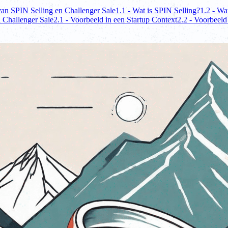
van SPIN Selling en Challenger Sale
1.1 - Wat is SPIN Selling?
1.2 - Wa
n Challenger Sale
2.1 - Voorbeeld in een Startup Context
2.2 - Voorbeeld