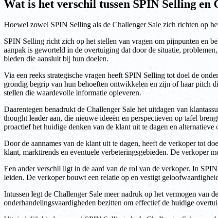
Wat is het verschil tussen SPIN Selling en
Hoewel zowel SPIN Selling als de Challenger Sale zich richten op he
SPIN Selling richt zich op het stellen van vragen om pijnpunten en be
aanpak is geworteld in de overtuiging dat door de situatie, problemen
bieden die aansluit bij hun doelen.
Via een reeks strategische vragen heeft SPIN Selling tot doel de onde
grondig begrip van hun behoeften ontwikkelen en zijn of haar pitch
stellen die waardevolle informatie opleveren.
Daarentegen benadrukt de Challenger Sale het uitdagen van klantassu
thought leader aan, die nieuwe ideeën en perspectieven op tafel breng
proactief het huidige denken van de klant uit te dagen en alternatieve 
Door de aannames van de klant uit te dagen, heeft de verkoper tot doe
klant, markttrends en eventuele verbeteringsgebieden. De verkoper mo
Een ander verschil ligt in de aard van de rol van de verkoper. In SPI
leiden. De verkoper bouwt een relatie op en vestigt geloofwaardigheid
Intussen legt de Challenger Sale meer nadruk op het vermogen van de 
onderhandelingsvaardigheden bezitten om effectief de huidige overtui