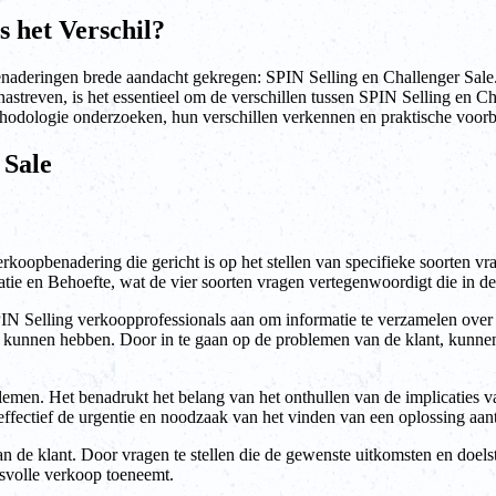
s het Verschil?
aderingen brede aandacht gekregen: SPIN Selling en Challenger Sale.
 nastreven, is het essentieel om de verschillen tussen SPIN Selling en C
 methodologie onderzoeken, hun verschillen verkennen en praktische voorb
 Sale
koopbenadering die gericht is op het stellen van specifieke soorten vra
catie en Behoefte, wat de vier soorten vragen vertegenwoordigt die in 
SPIN Selling verkoopprofessionals aan om informatie te verzamelen over
 kunnen hebben. Door in te gaan op de problemen van de klant, kunnen
blemen. Het benadrukt het belang van het onthullen van de implicaties 
ffectief de urgentie en noodzaak van het vinden van een oplossing aan
van de klant. Door vragen te stellen die de gewenste uitkomsten en doel
svolle verkoop toeneemt.