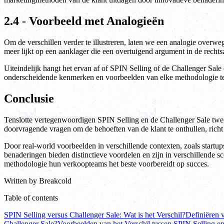
2.4 - Voorbeeld met Analogieën
Om de verschillen verder te illustreren, laten we een analogie overwe
meer lijkt op een aanklager die een overtuigend argument in de recht
Uiteindelijk hangt het ervan af of SPIN Selling of de Challenger Sale
onderscheidende kenmerken en voorbeelden van elke methodologie te b
Conclusie
Tenslotte vertegenwoordigen SPIN Selling en de Challenger Sale twee
doorvragende vragen om de behoeften van de klant te onthullen, richt
Door real-world voorbeelden in verschillende contexten, zoals startup
benaderingen bieden distinctieve voordelen en zijn in verschillende s
methodologie hun verkoopteams het beste voorbereidt op succes.
Written by
Breakcold
Table of contents
SPIN Selling versus Challenger Sale: Wat is het Verschil?
Definiëren 
Challenger Sale?
Voorbeelden van het Verschil tussen SPIN Selling e