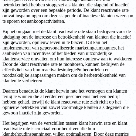
betrokkenheid hebben stopgezet als klanten die slapend of inactief
zijn geworden over een bepaalde periode. De klant reactivatie rate
omvat inspanningen om deze slapende of inactieve klanten weer aan
te sporen tot aankoopactiviteiten.
Bij het omgaan met de klant reactivatie rate staan bedrijven voor de
uitdaging om de interesse en betrokkenheid van klanten die inactief
zijn geworden, opnieuw leven in te blazen. Dit kan het
implementeren van gepersonaliseerde marketingcampagnes, het
aanbieden van incentives of het bieden van uitzonderlijke
klantenservice omvatten om hun interesse opnieuw aan te wakkeren.
Door de klant reactivatie rate te monitoren, kunnen bedrijven de
effectiviteit van hun reactivatiestrategieën beoordelen en
noodzakelijke aanpassingen maken om de herbetrokkenheid van
klanten te verbeteren.
Daarom benadrukt de klant herwin rate het vermogen om klanten
terug te winnen die al eerder een geschiedenis met een bedrijf
hebben gehad, terwijl de klant reactivatie rate zich richt op het
opnieuw betrekken van zowel voormalige klanten als degenen die
gewoon inactief zijn geworden.
Het begrijpen van de verschillen tussen klant herwin rate en klant
reactivatie rate is cruciaal voor bedrijven die hun
klantbehoudinspanningen willen optimaliseren. Door deze metrics