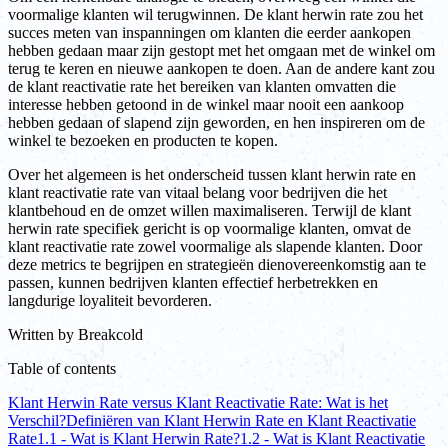
voormalige klanten wil terugwinnen. De klant herwin rate zou het
succes meten van inspanningen om klanten die eerder aankopen
hebben gedaan maar zijn gestopt met het omgaan met de winkel om
terug te keren en nieuwe aankopen te doen. Aan de andere kant zou
de klant reactivatie rate het bereiken van klanten omvatten die
interesse hebben getoond in de winkel maar nooit een aankoop
hebben gedaan of slapend zijn geworden, en hen inspireren om de
winkel te bezoeken en producten te kopen.
Over het algemeen is het onderscheid tussen klant herwin rate en
klant reactivatie rate van vitaal belang voor bedrijven die het
klantbehoud en de omzet willen maximaliseren. Terwijl de klant
herwin rate specifiek gericht is op voormalige klanten, omvat de
klant reactivatie rate zowel voormalige als slapende klanten. Door
deze metrics te begrijpen en strategieën dienovereenkomstig aan te
passen, kunnen bedrijven klanten effectief herbetrekken en
langdurige loyaliteit bevorderen.
Written by
Breakcold
Table of contents
Klant Herwin Rate versus Klant Reactivatie Rate: Wat is het
Verschil?
Definiëren van Klant Herwin Rate en Klant Reactivatie
Rate
1.1 - Wat is Klant Herwin Rate?
1.2 - Wat is Klant Reactivatie