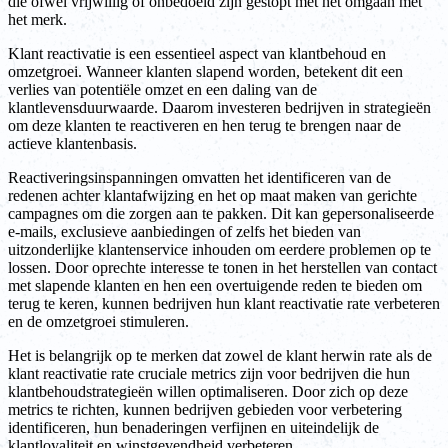
die ofwel vrijwillig of onbedoeld zijn gestopt met het omgaan met
het merk.
Klant reactivatie is een essentieel aspect van klantbehoud en
omzetgroei. Wanneer klanten slapend worden, betekent dit een
verlies van potentiële omzet en een daling van de
klantlevensduurwaarde. Daarom investeren bedrijven in strategieën
om deze klanten te reactiveren en hen terug te brengen naar de
actieve klantenbasis.
Reactiveringsinspanningen omvatten het identificeren van de
redenen achter klantafwijzing en het op maat maken van gerichte
campagnes om die zorgen aan te pakken. Dit kan gepersonaliseerde
e-mails, exclusieve aanbiedingen of zelfs het bieden van
uitzonderlijke klantenservice inhouden om eerdere problemen op te
lossen. Door oprechte interesse te tonen in het herstellen van contact
met slapende klanten en hen een overtuigende reden te bieden om
terug te keren, kunnen bedrijven hun klant reactivatie rate verbeteren
en de omzetgroei stimuleren.
Het is belangrijk op te merken dat zowel de klant herwin rate als de
klant reactivatie rate cruciale metrics zijn voor bedrijven die hun
klantbehoudstrategieën willen optimaliseren. Door zich op deze
metrics te richten, kunnen bedrijven gebieden voor verbetering
identificeren, hun benaderingen verfijnen en uiteindelijk de
klantloyaliteit en winstgevendheid verbeteren.