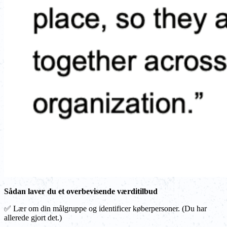
Sådan laver du et overbevisende værditilbud
✅ Lær om din målgruppe og identificer køberpersoner. (Du har
allerede gjort det.)