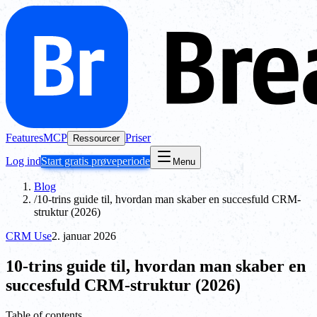
Features
MCP
Priser
Ressourcer
Log ind
Start gratis prøveperiode
Menu
Blog
/
10-trins guide til, hvordan man skaber en succesfuld CRM-
struktur (2026)
CRM Use
2. januar 2026
10-trins guide til, hvordan man skaber en
succesfuld CRM-struktur (2026)
Table of contents