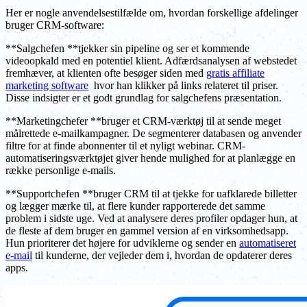
Her er nogle anvendelsestilfælde om, hvordan forskellige afdelinger
bruger CRM-software:
**Salgchefen **tjekker sin pipeline og ser et kommende
videoopkald med en potentiel klient. Adfærdsanalysen af webstedet
fremhæver, at klienten ofte besøger siden med
gratis affiliate
marketing software
hvor han klikker på links relateret til priser.
Disse indsigter er et godt grundlag for salgchefens præsentation.
**Marketingchefer **bruger et CRM-værktøj til at sende meget
målrettede e-mailkampagner. De segmenterer databasen og anvender
filtre for at finde abonnenter til et nyligt webinar. CRM-
automatiseringsværktøjet giver hende mulighed for at planlægge en
række personlige e-mails.
**Supportchefen **bruger CRM til at tjekke for uafklarede billetter
og lægger mærke til, at flere kunder rapporterede det samme
problem i sidste uge. Ved at analysere deres profiler opdager hun, at
de fleste af dem bruger en gammel version af en virksomhedsapp.
Hun prioriterer det højere for udviklerne og sender en
automatiseret
e-mail
til kunderne, der vejleder dem i, hvordan de opdaterer deres
apps.