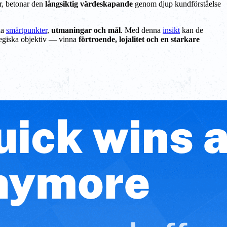
er, betonar den
långsiktig värdeskapande
genom djup kundförståelse
ka
smärtpunkter
,
utmaningar och mål
. Med denna
insikt
kan de
tegiska objektiv — vinna
förtroende, lojalitet och en starkare