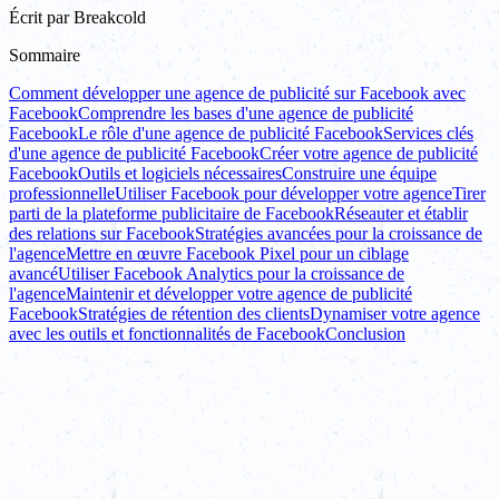
Écrit par
Breakcold
Sommaire
Comment développer une agence de publicité sur Facebook avec
Facebook
Comprendre les bases d'une agence de publicité
Facebook
Le rôle d'une agence de publicité Facebook
Services clés
d'une agence de publicité Facebook
Créer votre agence de publicité
Facebook
Outils et logiciels nécessaires
Construire une équipe
professionnelle
Utiliser Facebook pour développer votre agence
Tirer
parti de la plateforme publicitaire de Facebook
Réseauter et établir
des relations sur Facebook
Stratégies avancées pour la croissance de
l'agence
Mettre en œuvre Facebook Pixel pour un ciblage
avancé
Utiliser Facebook Analytics pour la croissance de
l'agence
Maintenir et développer votre agence de publicité
Facebook
Stratégies de rétention des clients
Dynamiser votre agence
avec les outils et fonctionnalités de Facebook
Conclusion