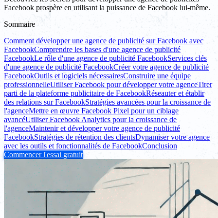
Facebook prospère en utilisant la puissance de Facebook lui-même.
Sommaire
Comment développer une agence de publicité sur Facebook avec
Facebook
Comprendre les bases d'une agence de publicité
Facebook
Le rôle d'une agence de publicité Facebook
Services clés
d'une agence de publicité Facebook
Créer votre agence de publicité
Facebook
Outils et logiciels nécessaires
Construire une équipe
professionnelle
Utiliser Facebook pour développer votre agence
Tirer
parti de la plateforme publicitaire de Facebook
Réseauter et établir
des relations sur Facebook
Stratégies avancées pour la croissance de
l'agence
Mettre en œuvre Facebook Pixel pour un ciblage
avancé
Utiliser Facebook Analytics pour la croissance de
l'agence
Maintenir et développer votre agence de publicité
Facebook
Stratégies de rétention des clients
Dynamiser votre agence
avec les outils et fonctionnalités de Facebook
Conclusion
Commencer l'essai gratuit