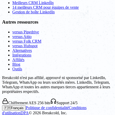
Meilleurs CRM LinkedIn
14 meilleurs CRM pour équipes de vente
Gestion de boîte LinkedIn
Autres ressources
versus Pipedrive
versus Attio
versus Folk CRM
versus Hubspot
Alternatives
Intégrations
Affiliés
Blog
Outils
Breakcold n'est pas affilié, approuvé ni sponsorisé par LinkedIn,
Telegram, WhatsApp ou leurs sociétés mères. LinkedIn, Telegram,
WhatsApp et toutes les autres marques tierces appartiennent à leurs
propriétaires respectifs.
Chiffrement AES 256 bits
Support 24/5
Politique de confidentialité
Conditions
🇫🇷
Français
d'utilisation
DPA
©
2026
Breakcold, Inc.