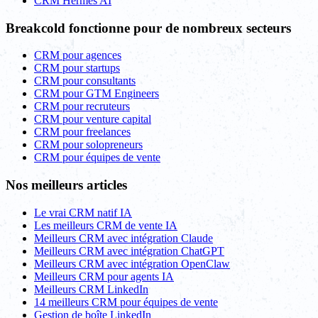
CRM Hermes AI
Breakcold fonctionne pour de nombreux secteurs
CRM pour agences
CRM pour startups
CRM pour consultants
CRM pour GTM Engineers
CRM pour recruteurs
CRM pour venture capital
CRM pour freelances
CRM pour solopreneurs
CRM pour équipes de vente
Nos meilleurs articles
Le vrai CRM natif IA
Les meilleurs CRM de vente IA
Meilleurs CRM avec intégration Claude
Meilleurs CRM avec intégration ChatGPT
Meilleurs CRM avec intégration OpenClaw
Meilleurs CRM pour agents IA
Meilleurs CRM LinkedIn
14 meilleurs CRM pour équipes de vente
Gestion de boîte LinkedIn