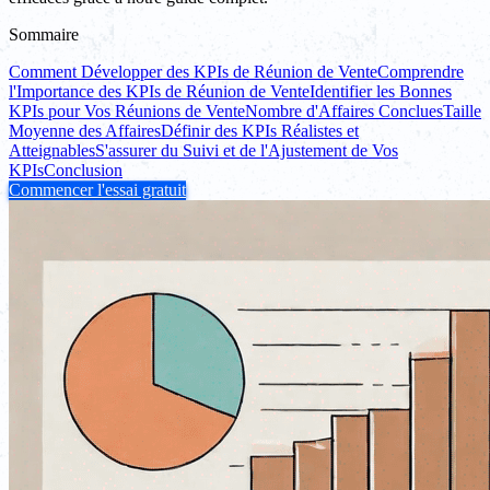
Sommaire
Comment Développer des KPIs de Réunion de Vente
Comprendre
l'Importance des KPIs de Réunion de Vente
Identifier les Bonnes
KPIs pour Vos Réunions de Vente
Nombre d'Affaires Conclues
Taille
Moyenne des Affaires
Définir des KPIs Réalistes et
Atteignables
S'assurer du Suivi et de l'Ajustement de Vos
KPIs
Conclusion
Commencer l'essai gratuit