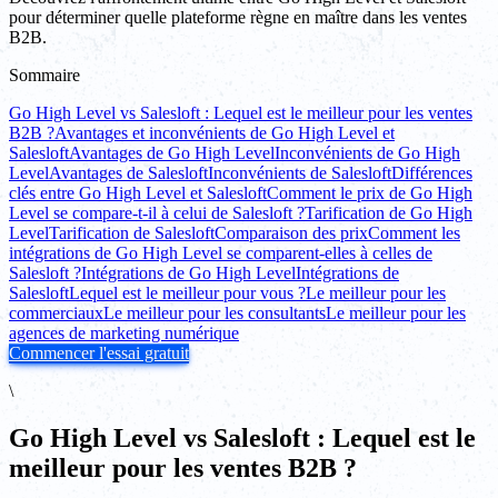
pour déterminer quelle plateforme règne en maître dans les ventes
B2B.
Sommaire
Go High Level vs Salesloft : Lequel est le meilleur pour les ventes
B2B ?
Avantages et inconvénients de Go High Level et
Salesloft
Avantages de Go High Level
Inconvénients de Go High
Level
Avantages de Salesloft
Inconvénients de Salesloft
Différences
clés entre Go High Level et Salesloft
Comment le prix de Go High
Level se compare-t-il à celui de Salesloft ?
Tarification de Go High
Level
Tarification de Salesloft
Comparaison des prix
Comment les
intégrations de Go High Level se comparent-elles à celles de
Salesloft ?
Intégrations de Go High Level
Intégrations de
Salesloft
Lequel est le meilleur pour vous ?
Le meilleur pour les
commerciaux
Le meilleur pour les consultants
Le meilleur pour les
agences de marketing numérique
Commencer l'essai gratuit
\
Go High Level vs Salesloft : Lequel est le
meilleur pour les ventes B2B ?