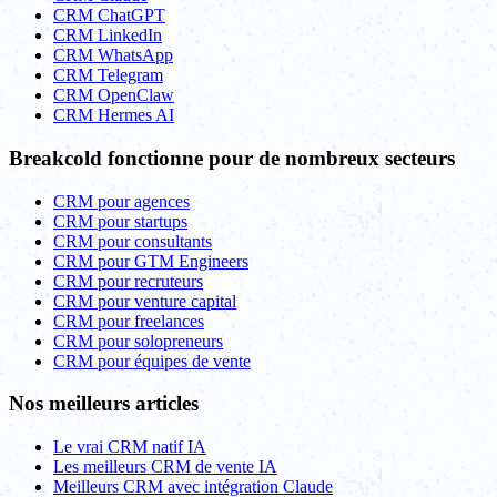
CRM ChatGPT
CRM LinkedIn
CRM WhatsApp
CRM Telegram
CRM OpenClaw
CRM Hermes AI
Breakcold fonctionne pour de nombreux secteurs
CRM pour agences
CRM pour startups
CRM pour consultants
CRM pour GTM Engineers
CRM pour recruteurs
CRM pour venture capital
CRM pour freelances
CRM pour solopreneurs
CRM pour équipes de vente
Nos meilleurs articles
Le vrai CRM natif IA
Les meilleurs CRM de vente IA
Meilleurs CRM avec intégration Claude