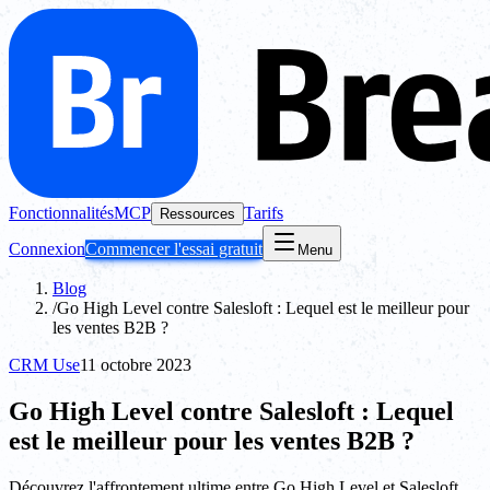
Fonctionnalités
MCP
Tarifs
Ressources
Connexion
Commencer l'essai gratuit
Menu
Blog
/
Go High Level contre Salesloft : Lequel est le meilleur pour
les ventes B2B ?
CRM Use
11 octobre 2023
Go High Level contre Salesloft : Lequel
est le meilleur pour les ventes B2B ?
Découvrez l'affrontement ultime entre Go High Level et Salesloft