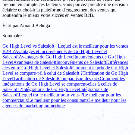
prenant en compte ces facteurs, vous pouvez prendre une décision
éclairée et choisir la plateforme d'engagement des ventes qui
soutiendra le mieux votre succès en ventes B2B.
Écrit par
Arnaud Belinga
Sommaire
Go High Level vs Salesloft : Lequel est le meilleur pour les ventes
B2B ?
Avantages et inconvénients de Go High Level et
Salesloft
Avantages de Go High Level
Inconvénients de Go High
Level
Avantages de Salesloft
Inconvénients de Salesloft
Différences
clés entre Go High Level et Salesloft
Comment le prix de Go High
Level se compare-t-il à celui de Salesloft ?
Tarification de Go High
Level
Tarification de Salesloft
Comparaison des prix
Comment les
intégrations de Go High Level se comparent-elles à celles de
Salesloft ?
Intégrations de Go High Level
Intégrations de
Salesloft
Lequel est le meilleur pour vous ?
Le meilleur pour les
commerciaux
Le meilleur pour les consultants
Le meilleur pour les
agences de marketing numérique