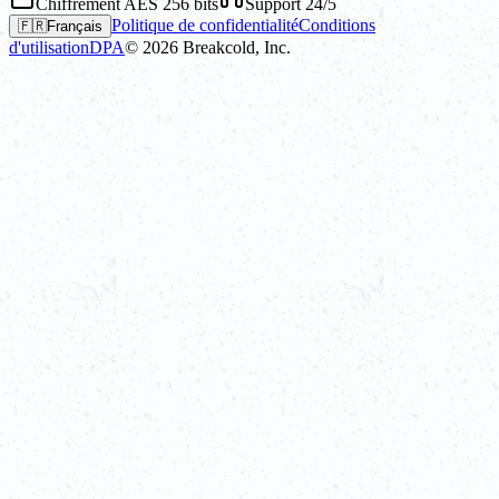
Chiffrement AES 256 bits
Support 24/5
Politique de confidentialité
Conditions
🇫🇷
Français
d'utilisation
DPA
©
2026
Breakcold, Inc.