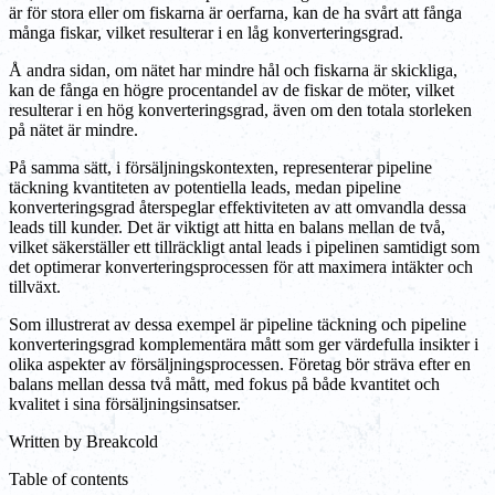
är för stora eller om fiskarna är oerfarna, kan de ha svårt att fånga
många fiskar, vilket resulterar i en låg konverteringsgrad.
Å andra sidan, om nätet har mindre hål och fiskarna är skickliga,
kan de fånga en högre procentandel av de fiskar de möter, vilket
resulterar i en hög konverteringsgrad, även om den totala storleken
på nätet är mindre.
På samma sätt, i försäljningskontexten, representerar pipeline
täckning kvantiteten av potentiella leads, medan pipeline
konverteringsgrad återspeglar effektiviteten av att omvandla dessa
leads till kunder. Det är viktigt att hitta en balans mellan de två,
vilket säkerställer ett tillräckligt antal leads i pipelinen samtidigt som
det optimerar konverteringsprocessen för att maximera intäkter och
tillväxt.
Som illustrerat av dessa exempel är pipeline täckning och pipeline
konverteringsgrad komplementära mått som ger värdefulla insikter i
olika aspekter av försäljningsprocessen. Företag bör sträva efter en
balans mellan dessa två mått, med fokus på både kvantitet och
kvalitet i sina försäljningsinsatser.
Written by
Breakcold
Table of contents