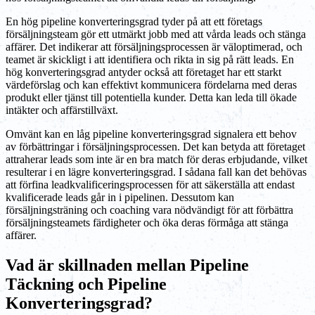
En hög pipeline konverteringsgrad tyder på att ett företags
försäljningsteam gör ett utmärkt jobb med att vårda leads och stänga
affärer. Det indikerar att försäljningsprocessen är väloptimerad, och
teamet är skickligt i att identifiera och rikta in sig på rätt leads. En
hög konverteringsgrad antyder också att företaget har ett starkt
värdeförslag och kan effektivt kommunicera fördelarna med deras
produkt eller tjänst till potentiella kunder. Detta kan leda till ökade
intäkter och affärstillväxt.
Omvänt kan en låg pipeline konverteringsgrad signalera ett behov
av förbättringar i försäljningsprocessen. Det kan betyda att företaget
attraherar leads som inte är en bra match för deras erbjudande, vilket
resulterar i en lägre konverteringsgrad. I sådana fall kan det behövas
att förfina leadkvalificeringsprocessen för att säkerställa att endast
kvalificerade leads går in i pipelinen. Dessutom kan
försäljningsträning och coaching vara nödvändigt för att förbättra
försäljningsteamets färdigheter och öka deras förmåga att stänga
affärer.
Vad är skillnaden mellan Pipeline
Täckning och Pipeline
Konverteringsgrad?