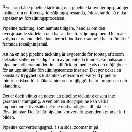
Även om både pipeline täckning och pipeline konverteringsgrad ger
insikter om ett företags försäljningsprestanda, fokuserar de på olika
aspekter av försäljningsprocessen.
Pipeline täckning, som nämnts tidigare, handlar om den
övergripande storleken och hälsan hos försäljningspipen. Det mäter
volymen av potentiella intäkter och indikerar sannolikheten för att nå
framtida försäljningsmål.
Att ha en hög pipeline täckning är avgörande för företag eftersom
det säkerställer en stadig ström av potentiella kunder. En hälsosam
pipeline indikerar att det finns tillräckligt med leads och möjligheter
för att upprätthålla försäljningsteamets insatser. Det ger också en
känsla av trygghet och stabilitet, eftersom en välfylld pipeline
minskar risken för intäktsvänter och möjliggör bättre prognoser och
planering.
Det är dock viktigt att notera att pipeline täckning ensam inte
garanterar framgång. Även om en stor pipeline kan verka
imponerande, översätts det inte nödvändigtvis till faktiska
försäljningar. Det är här pipeline konverteringsgraden kommer in i
bilden.
Pipeline konverteringsgrad, å sin sida, zoomar in på