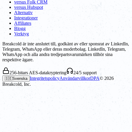
versus Folk CRM
versus Hubspot
Alternativ
Integrationer
Affiliates
Blogg
Verktyg
Breakcold är inte anslutet till, godkänt av eller sponsrat av LinkedIn,
Telegram, WhatsApp eller deras moderbolag. LinkedIn, Telegram,
WhatsApp och alla andra tredjepartsvarumärken tillhör sina
respektive ägare.
256-bitars AES-datakryptering
24/5 support
Integritetspolicy
Användarvillkor
DPA
©
2026
🇸🇪
Svenska
Breakcold, Inc.