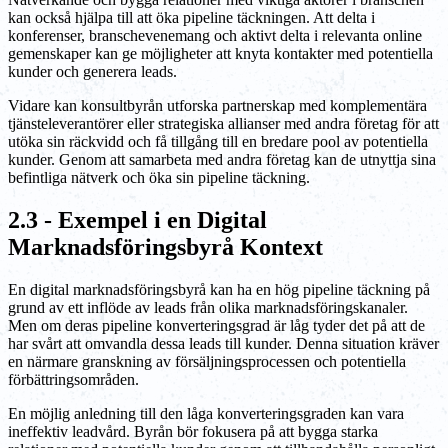
kan också hjälpa till att öka pipeline täckningen. Att delta i
konferenser, branschevenemang och aktivt delta i relevanta online
gemenskaper kan ge möjligheter att knyta kontakter med potentiella
kunder och generera leads.
Vidare kan konsultbyrån utforska partnerskap med komplementära
tjänsteleverantörer eller strategiska allianser med andra företag för att
utöka sin räckvidd och få tillgång till en bredare pool av potentiella
kunder. Genom att samarbeta med andra företag kan de utnyttja sina
befintliga nätverk och öka sin pipeline täckning.
2.3 - Exempel i en Digital
Marknadsföringsbyrå Kontext
En digital marknadsföringsbyrå kan ha en hög pipeline täckning på
grund av ett inflöde av leads från olika marknadsföringskanaler.
Men om deras pipeline konverteringsgrad är låg tyder det på att de
har svårt att omvandla dessa leads till kunder. Denna situation kräver
en närmare granskning av försäljningsprocessen och potentiella
förbättringsområden.
En möjlig anledning till den låga konverteringsgraden kan vara
ineffektiv leadvård. Byrån bör fokusera på att bygga starka