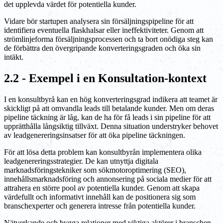
det upplevda värdet för potentiella kunder.
Vidare bör startupen analysera sin försäljningspipeline för att
identifiera eventuella flaskhalsar eller ineffektiviteter. Genom att
strömlinjeforma försäljningsprocessen och ta bort onödiga steg kan
de förbättra den övergripande konverteringsgraden och öka sin
intäkt.
2.2 - Exempel i en Konsultation-kontext
I en konsultbyrå kan en hög konverteringsgrad indikera att teamet är
skickligt på att omvandla leads till betalande kunder. Men om deras
pipeline täckning är låg, kan de ha för få leads i sin pipeline för att
upprätthålla långsiktig tillväxt. Denna situation understryker behovet
av leadgenereringsinsatser för att öka pipeline täckningen.
För att lösa detta problem kan konsultbyrån implementera olika
leadgenereringsstrategier. De kan utnyttja digitala
marknadsföringstekniker som sökmotoroptimering (SEO),
innehållsmarknadsföring och annonsering på sociala medier för att
attrahera en större pool av potentiella kunder. Genom att skapa
värdefullt och informativt innehåll kan de positionera sig som
branschexperter och generera intresse från potentiella kunder.
Nätverkande och bygga relationer med viktiga aktörer i branschen