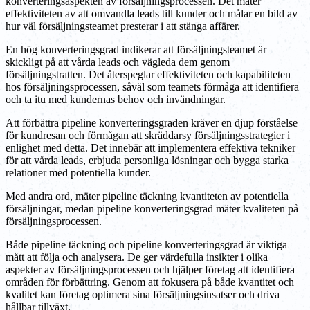
konverteringsaspekten av försäljningsprocessen. Det mäter
effektiviteten av att omvandla leads till kunder och målar en bild av
hur väl försäljningsteamet presterar i att stänga affärer.
En hög konverteringsgrad indikerar att försäljningsteamet är
skickligt på att vårda leads och vägleda dem genom
försäljningstratten. Det återspeglar effektiviteten och kapabiliteten
hos försäljningsprocessen, såväl som teamets förmåga att identifiera
och ta itu med kundernas behov och invändningar.
Att förbättra pipeline konverteringsgraden kräver en djup förståelse
för kundresan och förmågan att skräddarsy försäljningsstrategier i
enlighet med detta. Det innebär att implementera effektiva tekniker
för att vårda leads, erbjuda personliga lösningar och bygga starka
relationer med potentiella kunder.
Med andra ord, mäter pipeline täckning kvantiteten av potentiella
försäljningar, medan pipeline konverteringsgrad mäter kvaliteten på
försäljningsprocessen.
Både pipeline täckning och pipeline konverteringsgrad är viktiga
mått att följa och analysera. De ger värdefulla insikter i olika
aspekter av försäljningsprocessen och hjälper företag att identifiera
områden för förbättring. Genom att fokusera på både kvantitet och
kvalitet kan företag optimera sina försäljningsinsatser och driva
hållbar tillväxt.