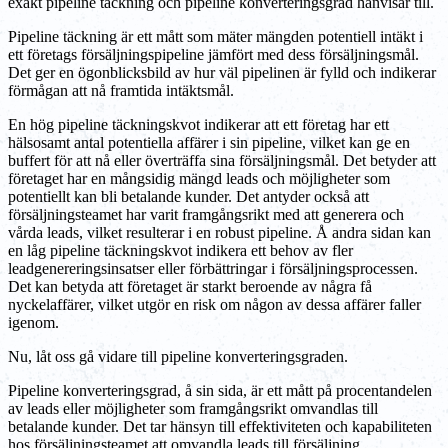
exakt pipeline täckning och pipeline konverteringsgrad hänvisar till.
Pipeline täckning är ett mått som mäter mängden potentiell intäkt i
ett företags försäljningspipeline jämfört med dess försäljningsmål.
Det ger en ögonblicksbild av hur väl pipelinen är fylld och indikerar
förmågan att nå framtida intäktsmål.
En hög pipeline täckningskvot indikerar att ett företag har ett
hälsosamt antal potentiella affärer i sin pipeline, vilket kan ge en
buffert för att nå eller överträffa sina försäljningsmål. Det betyder att
företaget har en mångsidig mängd leads och möjligheter som
potentiellt kan bli betalande kunder. Det antyder också att
försäljningsteamet har varit framgångsrikt med att generera och
vårda leads, vilket resulterar i en robust pipeline. Å andra sidan kan
en låg pipeline täckningskvot indikera ett behov av fler
leadgenereringsinsatser eller förbättringar i försäljningsprocessen.
Det kan betyda att företaget är starkt beroende av några få
nyckelaffärer, vilket utgör en risk om någon av dessa affärer faller
igenom.
Nu, låt oss gå vidare till pipeline konverteringsgraden.
Pipeline konverteringsgrad, å sin sida, är ett mått på procentandelen
av leads eller möjligheter som framgångsrikt omvandlas till
betalande kunder. Det tar hänsyn till effektiviteten och kapabiliteten
hos försäljningsteamet att omvandla leads till försäljning.