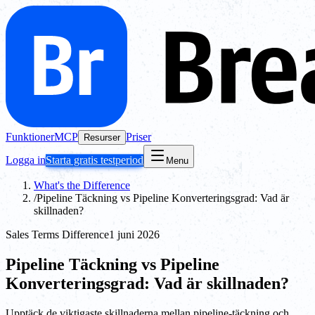
Funktioner
MCP
Priser
Resurser
Logga in
Starta gratis testperiod
Menu
What's the Difference
/
Pipeline Täckning vs Pipeline Konverteringsgrad: Vad är
skillnaden?
Sales Terms Difference
1 juni 2026
Pipeline Täckning vs Pipeline
Konverteringsgrad: Vad är skillnaden?
Upptäck de viktigaste skillnaderna mellan pipeline-täckning och