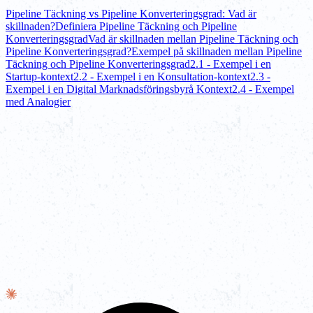
Pipeline Täckning vs Pipeline Konverteringsgrad: Vad är
skillnaden?
Definiera Pipeline Täckning och Pipeline
Konverteringsgrad
Vad är skillnaden mellan Pipeline Täckning och
Pipeline Konverteringsgrad?
Exempel på skillnaden mellan Pipeline
Täckning och Pipeline Konverteringsgrad
2.1 - Exempel i en
Startup-kontext
2.2 - Exempel i en Konsultation-kontext
2.3 -
Exempel i en Digital Marknadsföringsbyrå Kontext
2.4 - Exempel
med Analogier