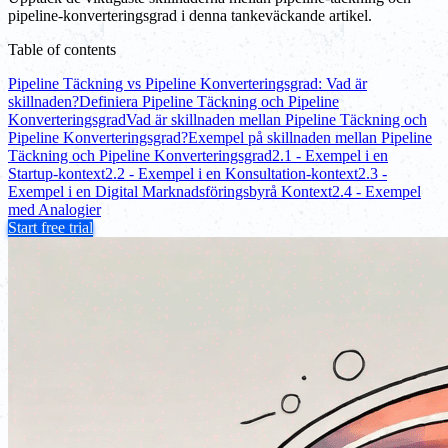
pipeline-konverteringsgrad i denna tankeväckande artikel.
Table of contents
Pipeline Täckning vs Pipeline Konverteringsgrad: Vad är
skillnaden?
Definiera Pipeline Täckning och Pipeline
Konverteringsgrad
Vad är skillnaden mellan Pipeline Täckning och
Pipeline Konverteringsgrad?
Exempel på skillnaden mellan Pipeline
Täckning och Pipeline Konverteringsgrad
2.1 - Exempel i en
Startup-kontext
2.2 - Exempel i en Konsultation-kontext
2.3 -
Exempel i en Digital Marknadsföringsbyrå Kontext
2.4 - Exempel
med Analogier
Start free trial