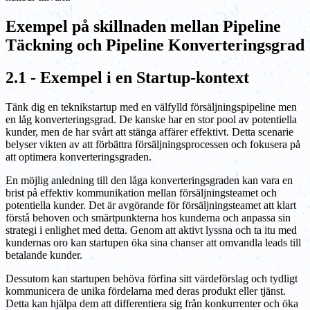
Exempel på skillnaden mellan Pipeline
Täckning och Pipeline Konverteringsgrad
2.1 - Exempel i en Startup-kontext
Tänk dig en teknikstartup med en välfylld försäljningspipeline men
en låg konverteringsgrad. De kanske har en stor pool av potentiella
kunder, men de har svårt att stänga affärer effektivt. Detta scenarie
belyser vikten av att förbättra försäljningsprocessen och fokusera på
att optimera konverteringsgraden.
En möjlig anledning till den låga konverteringsgraden kan vara en
brist på effektiv kommunikation mellan försäljningsteamet och
potentiella kunder. Det är avgörande för försäljningsteamet att klart
förstå behoven och smärtpunkterna hos kunderna och anpassa sin
strategi i enlighet med detta. Genom att aktivt lyssna och ta itu med
kundernas oro kan startupen öka sina chanser att omvandla leads till
betalande kunder.
Dessutom kan startupen behöva förfina sitt värdeförslag och tydligt
kommunicera de unika fördelarna med deras produkt eller tjänst.
Detta kan hjälpa dem att differentiera sig från konkurrenter och öka