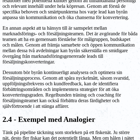
relationer med potentiella kunder genom att tillhandahålla personligt
och relevant innehåll under hela köpresan. Genom att förstå de
specifika behoven och smärtpunkterna hos varje lead kan byrån
anpassa sin kommunikation och öka chanserna för konvertering.
En annan aspekt att ta hänsyn till är samspelet mellan
marknadsförings- och försäljningsteamen. Det är avgörande för båda
teamen att ha en gemensam förståelse för målgruppen, budskapet
och målen. Genom att främja samarbete och öppen kommunikation
mellan dessa två avdelningar kan byrån säkerställa en smidigare
övergång från marknadsföringsgenererade leads till
försäljningskonverteringar.
Dessutom bör byrån kontinuerligt analysera och optimera sin
försäljningsprocess. Genom att spåra nyckelmått, såsom svarstid,
uppföljningsfrekvens och kundfeedback, kan de identifiera
förbättringsområden och implementera strategier för att öka
konverteringsgraden. Regelbunden träning och coaching för
försäljningsteamet kan också förbättra deras färdigheter och
självförtroende i att stänga affärer.
2.4 - Exempel med Analogier
Tänk på pipeline täckning som storleken på ett fiskenät. Ju större
nät, desto fler fiskar kan det potentiellt fånga. Men om hålen i nätet