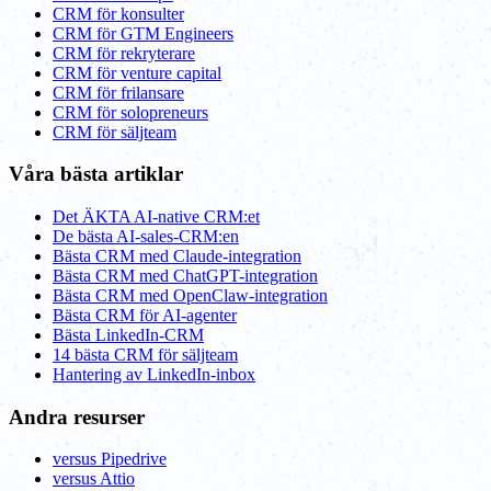
CRM för konsulter
CRM för GTM Engineers
CRM för rekryterare
CRM för venture capital
CRM för frilansare
CRM för solopreneurs
CRM för säljteam
Våra bästa artiklar
Det ÄKTA AI-native CRM:et
De bästa AI-sales-CRM:en
Bästa CRM med Claude-integration
Bästa CRM med ChatGPT-integration
Bästa CRM med OpenClaw-integration
Bästa CRM för AI-agenter
Bästa LinkedIn-CRM
14 bästa CRM för säljteam
Hantering av LinkedIn-inbox
Andra resurser
versus Pipedrive
versus Attio