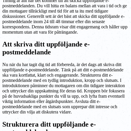
Timing är allt när det kommer till att skicka uppföljande e-
postmeddelanden. Du vill hitta en balans mellan att vara i tid och ge
din mottagare tillräckligt med tid för att ta itu med tidigare
diskussioner. Generellt sett är det bäst att skicka ditt uppföljande e-
postmeddelande inom 24 till 48 timmar efter din senaste
korrespondens. Denna tidsram visar ditt engagemang och håller upp
momentum utan att vara för påträngande.
Att skriva ditt uppföljande e-
postmeddelande
Nu när du har tagit dig tid att förbereda, är det dags att skriva ditt
uppföljande e-postmeddelande. Tänk på att ditt e-postmeddelande
ska vara kortfattat, klart och engagerande. Strukturera ditt e-
postmeddelande med en tydlig introduktion, kropp och slutsats. I
introduktionen påminner du mottagaren om din tidigare interaktion
och uttrycker din uppskattning för deras tid. Kroppen bör fokusera
på de huvudsakliga punkter du vill ta upp, och lyfta fram eventuell
viktig information eller åtgärdspunkter. Avsluta ditt e-
postmeddelande med en slutsats som upprepar ditt intresse och
uttrycker din vilja att diskutera vidare.
Strukturera ditt uppföljande e-