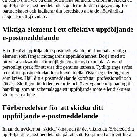
uppföljande e-postmeddelande signalerar du ditt engagemang för
partnerskapet och indikerar din beredskap att ta de nödvändiga
stegen för att gå vidare.
Viktiga element i ett effektivt uppföljande
e-postmeddelande
Ett effektivt uppföljande e-postmeddelande bör innehålla viktiga
element som fångar mottagarens uppmärksamhet. Börja med att
uttrycka tacksamhet för möjligheten att knyta kontakt. Använd
personligt språk för att visa ditt genuina intresse. Tydligt ange syftet
med ditt e-postmeddelande och eventuella nästa steg eller åtgärder
som krävs. Håll ditt e-postmeddelande kortfattat, professionellt och
lättläst. Slutligen, inkludera en artig och övertygande uppmaning till
handling, som att schemalägga ett uppföljande möte eller diskutera
vidare samarbete.
Förberedelser för att skicka ditt
uppföljande e-postmeddelande
Innan du trycker på "skicka"-knappen är det viktigt att förbereda ditt
uppföljande e-postmeddelande på rätt sätt. Börja med att identifiera