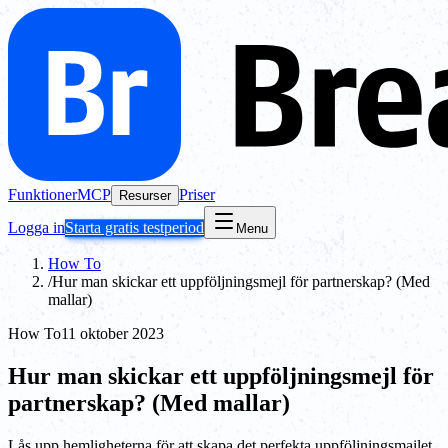
Funktioner
MCP
Priser
Resurser
Logga in
Starta gratis testperiod
Menu
How To
/
Hur man skickar ett uppföljningsmejl för partnerskap? (Med
mallar)
How To
11 oktober 2023
Hur man skickar ett uppföljningsmejl för
partnerskap? (Med mallar)
Lås upp hemligheterna för att skapa det perfekta uppföljningsmailet