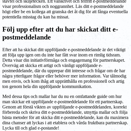
stavfel och skiljetecken. Ett välskrivet och felfritt e-postmeddelande
visar professionalism och noggrannhet. Läs ditt e-postmeddelande
högt eller be en kollega att granska det åt dig för att fånga eventuella
potentiella misstag du kan ha missat.
Följ upp efter att du har skickat ditt e-
postmeddelande
Efter att ha skickat ditt uppföljande e-postmeddelande är det viktigt
att följa upp igen om du inte har fått svar inom en rimlig tidsram.
Detta visar din initiativförmåga och engagemang för partnerskapet.
Överväg att skicka ett artigt och vänligt uppföljande e-
postmeddelande, där du upprepar ditt intresse och frågar om de har
några ytterligare frågor eller behöver mer information. Var tålmodig
men envis, och kom ihåg att upprätthålla en professionell och artig
ton genom hela din uppföljande kommunikation.
Med dessa tips och mallar har du nu en omfattande guide om hur
man skickar ett uppföljande e-postmeddelande för ett partnerskap.
Genom att förstå vikten av uppföljande e-postmeddelanden, korrekt
förbereda och skriva ditt e-postmeddelande, utnyttja mallar och följa
bästa metoder för att skicka ditt e-postmeddelande, kan du maximera
dina chanser att lyckas i att etablera och vårda fruktbara partnerskap.
Lycka till och glad e-postande!