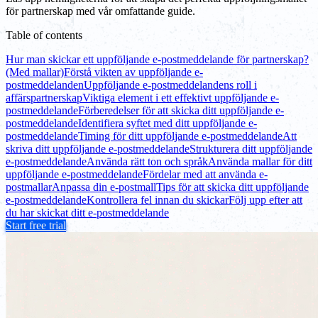
för partnerskap med vår omfattande guide.
Table of contents
Hur man skickar ett uppföljande e-postmeddelande för partnerskap?
(Med mallar)
Förstå vikten av uppföljande e-
postmeddelanden
Uppföljande e-postmeddelandens roll i
affärspartnerskap
Viktiga element i ett effektivt uppföljande e-
postmeddelande
Förberedelser för att skicka ditt uppföljande e-
postmeddelande
Identifiera syftet med ditt uppföljande e-
postmeddelande
Timing för ditt uppföljande e-postmeddelande
Att
skriva ditt uppföljande e-postmeddelande
Strukturera ditt uppföljande
e-postmeddelande
Använda rätt ton och språk
Använda mallar för ditt
uppföljande e-postmeddelande
Fördelar med att använda e-
postmallar
Anpassa din e-postmall
Tips för att skicka ditt uppföljande
e-postmeddelande
Kontrollera fel innan du skickar
Följ upp efter att
du har skickat ditt e-postmeddelande
Start free trial