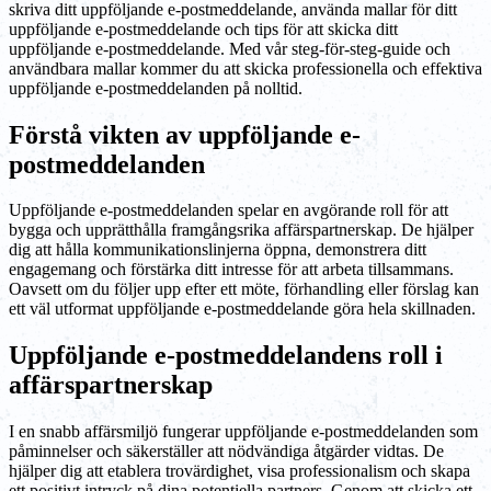
skriva ditt uppföljande e-postmeddelande, använda mallar för ditt
uppföljande e-postmeddelande och tips för att skicka ditt
uppföljande e-postmeddelande. Med vår steg-för-steg-guide och
användbara mallar kommer du att skicka professionella och effektiva
uppföljande e-postmeddelanden på nolltid.
Förstå vikten av uppföljande e-
postmeddelanden
Uppföljande e-postmeddelanden spelar en avgörande roll för att
bygga och upprätthålla framgångsrika affärspartnerskap. De hjälper
dig att hålla kommunikationslinjerna öppna, demonstrera ditt
engagemang och förstärka ditt intresse för att arbeta tillsammans.
Oavsett om du följer upp efter ett möte, förhandling eller förslag kan
ett väl utformat uppföljande e-postmeddelande göra hela skillnaden.
Uppföljande e-postmeddelandens roll i
affärspartnerskap
I en snabb affärsmiljö fungerar uppföljande e-postmeddelanden som
påminnelser och säkerställer att nödvändiga åtgärder vidtas. De
hjälper dig att etablera trovärdighet, visa professionalism och skapa
ett positivt intryck på dina potentiella partners. Genom att skicka ett