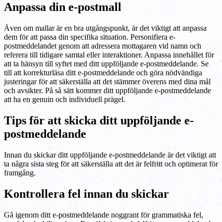
Anpassa din e-postmall
Även om mallar är en bra utgångspunkt, är det viktigt att anpassa
dem för att passa din specifika situation. Personifiera e-
postmeddelandet genom att adressera mottagaren vid namn och
referera till tidigare samtal eller interaktioner. Anpassa innehållet för
att ta hänsyn till syftet med ditt uppföljande e-postmeddelande. Se
till att korrekturläsa ditt e-postmeddelande och göra nödvändiga
justeringar för att säkerställa att det stämmer överens med dina mål
och avsikter. På så sätt kommer ditt uppföljande e-postmeddelande
att ha en genuin och individuell prägel.
Tips för att skicka ditt uppföljande e-
postmeddelande
Innan du skickar ditt uppföljande e-postmeddelande är det viktigt att
ta några sista steg för att säkerställa att det är felfritt och optimerat för
framgång.
Kontrollera fel innan du skickar
Gå igenom ditt e-postmeddelande noggrant för grammatiska fel,