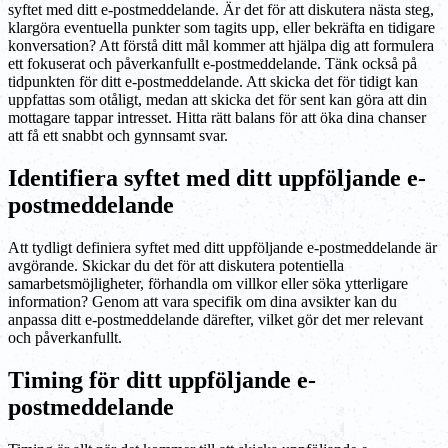
syftet med ditt e-postmeddelande. Är det för att diskutera nästa steg,
klargöra eventuella punkter som tagits upp, eller bekräfta en tidigare
konversation? Att förstå ditt mål kommer att hjälpa dig att formulera
ett fokuserat och påverkanfullt e-postmeddelande. Tänk också på
tidpunkten för ditt e-postmeddelande. Att skicka det för tidigt kan
uppfattas som otåligt, medan att skicka det för sent kan göra att din
mottagare tappar intresset. Hitta rätt balans för att öka dina chanser
att få ett snabbt och gynnsamt svar.
Identifiera syftet med ditt uppföljande e-
postmeddelande
Att tydligt definiera syftet med ditt uppföljande e-postmeddelande är
avgörande. Skickar du det för att diskutera potentiella
samarbetsmöjligheter, förhandla om villkor eller söka ytterligare
information? Genom att vara specifik om dina avsikter kan du
anpassa ditt e-postmeddelande därefter, vilket gör det mer relevant
och påverkanfullt.
Timing för ditt uppföljande e-
postmeddelande