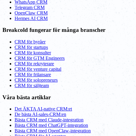
WhatsApp CRM
Telegram CRM
OpenClaw CRM
Hermes AI CRM
Breakcold fungerar för många branscher
CRM för byråer
CRM för startups
CRM för konsulter
CRM för GTM Engineers
CRM för rekryterare
CRM för venture capital
CRM för frilansare
CRM för solopreneurs
CRM för säljteam
Våra bästa artiklar
Det ÄKTA AI-native CRM:et
De bästa AI-sales-CRM:en
Bästa CRM med Claude-integration
Bästa CRM med ChatGPT-integration
Bästa CRM med OpenClaw-integration