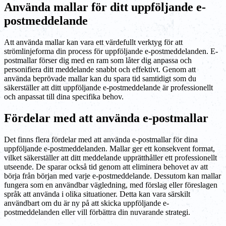
Använda mallar för ditt uppföljande e-
postmeddelande
Att använda mallar kan vara ett värdefullt verktyg för att
strömlinjeforma din process för uppföljande e-postmeddelanden. E-
postmallar förser dig med en ram som låter dig anpassa och
personifiera ditt meddelande snabbt och effektivt. Genom att
använda beprövade mallar kan du spara tid samtidigt som du
säkerställer att ditt uppföljande e-postmeddelande är professionellt
och anpassat till dina specifika behov.
Fördelar med att använda e-postmallar
Det finns flera fördelar med att använda e-postmallar för dina
uppföljande e-postmeddelanden. Mallar ger ett konsekvent format,
vilket säkerställer att ditt meddelande upprätthåller ett professionellt
utseende. De sparar också tid genom att eliminera behovet av att
börja från början med varje e-postmeddelande. Dessutom kan mallar
fungera som en användbar vägledning, med förslag eller föreslagen
språk att använda i olika situationer. Detta kan vara särskilt
användbart om du är ny på att skicka uppföljande e-
postmeddelanden eller vill förbättra din nuvarande strategi.