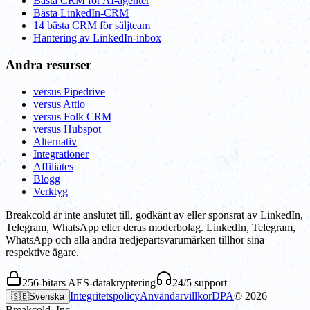
Bästa CRM för AI-agenter
Bästa LinkedIn-CRM
14 bästa CRM för säljteam
Hantering av LinkedIn-inbox
Andra resurser
versus Pipedrive
versus Attio
versus Folk CRM
versus Hubspot
Alternativ
Integrationer
Affiliates
Blogg
Verktyg
Breakcold är inte anslutet till, godkänt av eller sponsrat av LinkedIn,
Telegram, WhatsApp eller deras moderbolag. LinkedIn, Telegram,
WhatsApp och alla andra tredjepartsvarumärken tillhör sina
respektive ägare.
256-bitars AES-datakryptering
24/5 support
Integritetspolicy
Användarvillkor
DPA
©
2026
🇸🇪
Svenska
Breakcold, Inc.