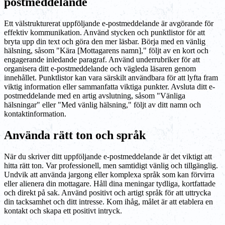
postmeddelande
Ett välstrukturerat uppföljande e-postmeddelande är avgörande för
effektiv kommunikation. Använd stycken och punktlistor för att
bryta upp din text och göra den mer läsbar. Börja med en vänlig
hälsning, såsom "Kära [Mottagarens namn]," följt av en kort och
engagerande inledande paragraf. Använd underrubriker för att
organisera ditt e-postmeddelande och vägleda läsaren genom
innehållet. Punktlistor kan vara särskilt användbara för att lyfta fram
viktig information eller sammanfatta viktiga punkter. Avsluta ditt e-
postmeddelande med en artig avslutning, såsom "Vänliga
hälsningar" eller "Med vänlig hälsning," följt av ditt namn och
kontaktinformation.
Använda rätt ton och språk
När du skriver ditt uppföljande e-postmeddelande är det viktigt att
hitta rätt ton. Var professionell, men samtidigt vänlig och tillgänglig.
Undvik att använda jargong eller komplexa språk som kan förvirra
eller alienera din mottagare. Håll dina meningar tydliga, kortfattade
och direkt på sak. Använd positivt och artigt språk för att uttrycka
din tacksamhet och ditt intresse. Kom ihåg, målet är att etablera en
kontakt och skapa ett positivt intryck.