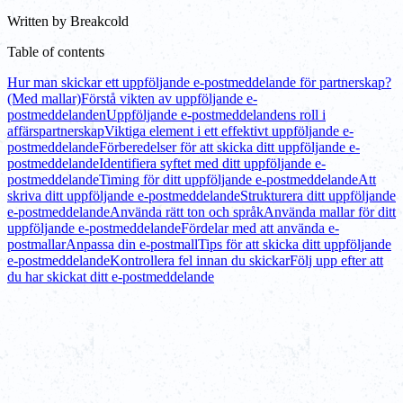
Written by
Breakcold
Table of contents
Hur man skickar ett uppföljande e-postmeddelande för partnerskap?
(Med mallar)
Förstå vikten av uppföljande e-
postmeddelanden
Uppföljande e-postmeddelandens roll i
affärspartnerskap
Viktiga element i ett effektivt uppföljande e-
postmeddelande
Förberedelser för att skicka ditt uppföljande e-
postmeddelande
Identifiera syftet med ditt uppföljande e-
postmeddelande
Timing för ditt uppföljande e-postmeddelande
Att
skriva ditt uppföljande e-postmeddelande
Strukturera ditt uppföljande
e-postmeddelande
Använda rätt ton och språk
Använda mallar för ditt
uppföljande e-postmeddelande
Fördelar med att använda e-
postmallar
Anpassa din e-postmall
Tips för att skicka ditt uppföljande
e-postmeddelande
Kontrollera fel innan du skickar
Följ upp efter att
du har skickat ditt e-postmeddelande