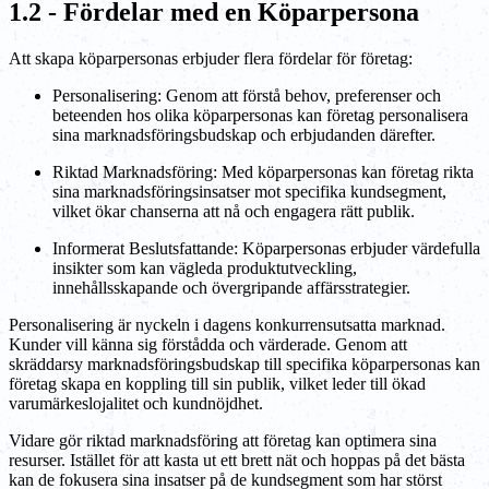
1.2 - Fördelar med en Köparpersona
Att skapa köparpersonas erbjuder flera fördelar för företag:
Personalisering: Genom att förstå behov, preferenser och
beteenden hos olika köparpersonas kan företag personalisera
sina marknadsföringsbudskap och erbjudanden därefter.
Riktad Marknadsföring: Med köparpersonas kan företag rikta
sina marknadsföringsinsatser mot specifika kundsegment,
vilket ökar chanserna att nå och engagera rätt publik.
Informerat Beslutsfattande: Köparpersonas erbjuder värdefulla
insikter som kan vägleda produktutveckling,
innehållsskapande och övergripande affärsstrategier.
Personalisering är nyckeln i dagens konkurrensutsatta marknad.
Kunder vill känna sig förstådda och värderade. Genom att
skräddarsy marknadsföringsbudskap till specifika köparpersonas kan
företag skapa en koppling till sin publik, vilket leder till ökad
varumärkeslojalitet och kundnöjdhet.
Vidare gör riktad marknadsföring att företag kan optimera sina
resurser. Istället för att kasta ut ett brett nät och hoppas på det bästa
kan de fokusera sina insatser på de kundsegment som har störst