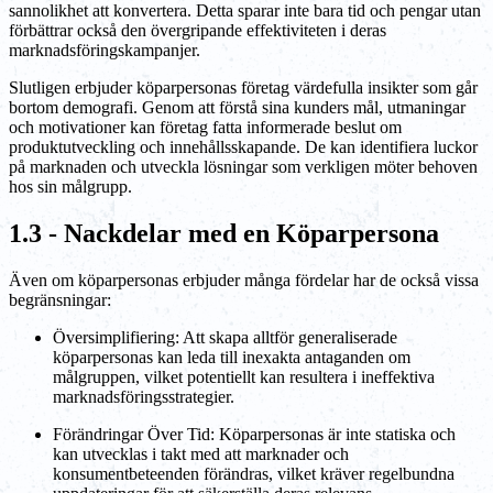
sannolikhet att konvertera. Detta sparar inte bara tid och pengar utan
förbättrar också den övergripande effektiviteten i deras
marknadsföringskampanjer.
Slutligen erbjuder köparpersonas företag värdefulla insikter som går
bortom demografi. Genom att förstå sina kunders mål, utmaningar
och motivationer kan företag fatta informerade beslut om
produktutveckling och innehållsskapande. De kan identifiera luckor
på marknaden och utveckla lösningar som verkligen möter behoven
hos sin målgrupp.
1.3 - Nackdelar med en Köparpersona
Även om köparpersonas erbjuder många fördelar har de också vissa
begränsningar:
Översimplifiering: Att skapa alltför generaliserade
köparpersonas kan leda till inexakta antaganden om
målgruppen, vilket potentiellt kan resultera i ineffektiva
marknadsföringsstrategier.
Förändringar Över Tid: Köparpersonas är inte statiska och
kan utvecklas i takt med att marknader och
konsumentbeteenden förändras, vilket kräver regelbundna