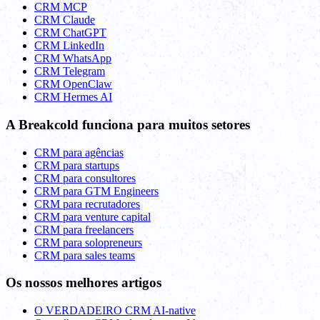
CRM MCP
CRM Claude
CRM ChatGPT
CRM LinkedIn
CRM WhatsApp
CRM Telegram
CRM OpenClaw
CRM Hermes AI
A Breakcold funciona para muitos setores
CRM para agências
CRM para startups
CRM para consultores
CRM para GTM Engineers
CRM para recrutadores
CRM para venture capital
CRM para freelancers
CRM para solopreneurs
CRM para sales teams
Os nossos melhores artigos
O VERDADEIRO CRM AI-native