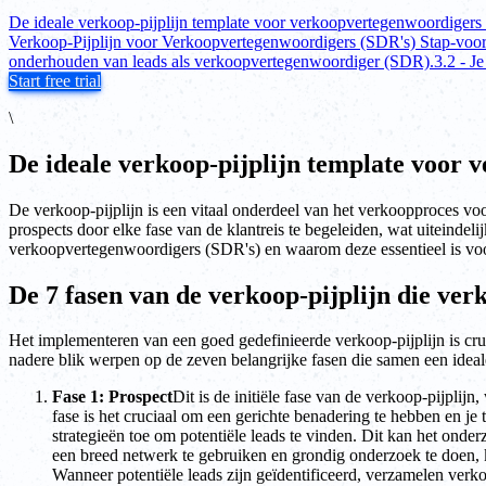
De ideale verkoop-pijplijn template voor verkoopvertegenwoordigers
Verkoop-Pijplijn voor Verkoopvertegenwoordigers (SDR's) Stap-voo
onderhouden van leads als verkoopvertegenwoordiger (SDR).
3.2 - J
Start free trial
\
De ideale verkoop-pijplijn template voor
De verkoop-pijplijn is een vitaal onderdeel van het verkoopproces v
prospects door elke fase van de klantreis te begeleiden, wat uiteindelij
verkoopvertegenwoordigers (SDR's) en waarom deze essentieel is vo
De 7 fasen van de verkoop-pijplijn die v
Het implementeren van een goed gedefinieerde verkoop-pijplijn is cr
nadere blik werpen op de zeven belangrijke fasen die samen een ideal
Fase 1: Prospect
Dit is de initiële fase van de verkoop-pijpli
fase is het cruciaal om een gerichte benadering te hebben en je
strategieën toe om potentiële leads te vinden. Dit kan het on
een breed netwerk te gebruiken en grondig onderzoek te doen, k
Wanneer potentiële leads zijn geïdentificeerd, verzamelen verk