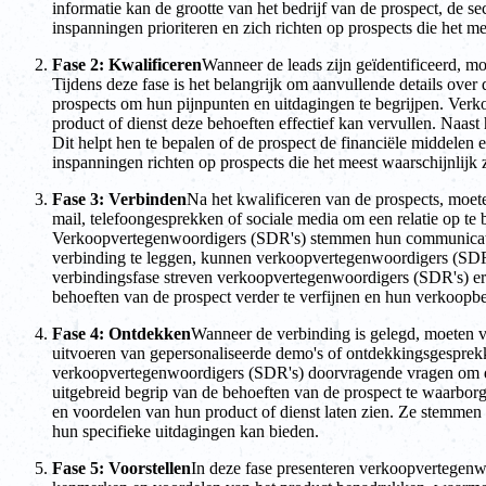
informatie kan de grootte van het bedrijf van de prospect, de
inspanningen prioriteren en zich richten op prospects die het me
Fase 2: Kwalificeren
Wanneer de leads zijn geïdentificeerd, m
Tijdens deze fase is het belangrijk om aanvullende details over
prospects om hun pijnpunten en uitdagingen te begrijpen. Verk
product of dienst deze behoeften effectief kan vervullen. Naas
Dit helpt hen te bepalen of de prospect de financiële middelen
inspanningen richten op prospects die het meest waarschijnlijk 
Fase 3: Verbinden
Na het kwalificeren van de prospects, moet
mail, telefoongesprekken of sociale media om een relatie op te
Verkoopvertegenwoordigers (SDR's) stemmen hun communicatie 
verbinding te leggen, kunnen verkoopvertegenwoordigers (SDR
verbindingsfase streven verkoopvertegenwoordigers (SDR's) er 
behoeften van de prospect verder te verfijnen en hun verkoopb
Fase 4: Ontdekken
Wanneer de verbinding is gelegd, moeten v
uitvoeren van gepersonaliseerde demo's of ontdekkingsgesprekke
verkoopvertegenwoordigers (SDR's) doorvragende vragen om de 
uitgebreid begrip van de behoeften van de prospect te waarb
en voordelen van hun product of dienst laten zien. Ze stemmen
hun specifieke uitdagingen kan bieden.
Fase 5: Voorstellen
In deze fase presenteren verkoopvertegenw