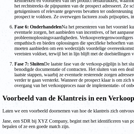
kenmerken en voordelen van het product benadrukken, waarmee 
het rechtstreeks de pijnpunten van de prospect adresseert. Ze s
getuigenissen of relevante gegevens bevatten ter ondersteuni
prospect te voldoen. Ze overwegen factoren zoals prijsopties, i
Fase 6: Onderhandelen
Na het presenteren van het voorstel 
eventuele zorgen, het aanbieden van incentives, of het aanpass
probleemoplossingsvaardigheden. Verkoopvertegenwoordigers (S
empathisch en bieden oplossingen die specifieke behoeften va
moeten aanbieden om een wederzijds voordelige overeenkomst t
vereisten voldoet, terwijl het in lijn blijft met de doelstellingen 
Fase 7: Sluiten
De laatste fase van de verkoop-pijplijn is het s
benodigde documentatie of contracten. Het sluiten van een dea
laatste stappen, waarbij ze eventuele resterende zorgen adress
verder te gaan versterkt. Wanneer de prospect klaar is om zich
overgang van het verkoopproces naar de implementatie- of onb
Voorbeeld van de Klantreis in een Verkoo
Laten we een voorbeeld doornemen van hoe de klantreis zich ontvou
Jane, een SDR bij XYZ Company, begint met het identificeren van potent
bepalen of ze een goede match zijn.