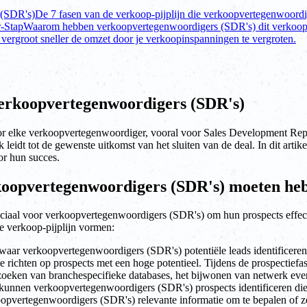
 (SDR's)
De 7 fasen van de verkoop-pijplijn die verkoopvertegenwoord
r-Stap
Waarom hebben verkoopvertegenwoordigers (SDR's) dit verkoop-p
e vergroot sneller de omzet door je verkoopinspanningen te vergroten.
 verkoopvertegenwoordigers (SDR's)
oor elke verkoopvertegenwoordiger, vooral voor Sales Development Repr
k leidt tot de gewenste uitkomst van het sluiten van de deal. In dit arti
or hun succes.
erkoopvertegenwoordigers (SDR's) moeten he
uciaal voor verkoopvertegenwoordigers (SDR's) om hun prospects effecti
e verkoop-pijplijn vormen:
jn, waar verkoopvertegenwoordigers (SDR's) potentiële leads identificere
 te richten op prospects met een hoge potentieel. Tijdens de prospecti
derzoeken van branchespecifieke databases, het bijwonen van netwerk ev
unnen verkoopvertegenwoordigers (SDR's) prospects identificeren die he
oopvertegenwoordigers (SDR's) relevante informatie om te bepalen of z