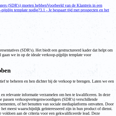
igers (SDR's) moeten hebben
Voorbeeld van de Klantreis in een
ijplijn template nodig?
3.1 - Je bespaart tijd met prospecten en het
esentatives (SDR's). Het biedt een gestructureerd kader dat helpt om
kel gaan we in op de ideale verkoop-pijplijn template voor
bben
ef te beheren en hen dichter bij de verkoop te brengen. Laten we een
n en relevante informatie verzamelen om hen te kwalificeren. In deze
efase passen verkoopvertegenwoordigers (SDR's) verschillende
enementen, of het benutten van sociale mediaplatforms omvatten. Door
t meest waarschijnlijk geïnteresseerd zijn in hun product of dienst.
e voldoen aan de criteria voor een gekwalificeerde lead. Deze