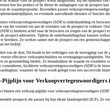
de waarde voor de prospect wordt aangetoond. Bij het opstellen van 
chetsen hoe het product of de dienst de uitdagingen van de prospect ka
ng van de waardepropositie. Bovendien passen verkoopvertegenwoordiger
mplementatietijdlijnen, en eventuele aanvullende diensten of functies di
kunnen verkoopvertegenwoordigers (SDR's) onderhandeling en bezwaren
en van het voorstel om aan de vereisten van de prospect te voldoen. On
DR's) luisteren actief naar de bezwaren en zorgen van de prospect en 
n de prospect adresseren. Tijdens de onderhandelingsfase kunnen verk
e bereiken. Ze werken samen met de prospect om een gemeenschappelij
van het bedrijf.
luiten van de deal. Dit houdt in het verkrijgen van de toezegging van d
l vereist effectieve verkooptechnieken en overtuigingsvaardigheden. 
eren en geruststelling bieden. Ze benadrukken de waarde en voordelen va
 te committeren, faciliteren verkoopvertegenwoordigers (SDR's) de ben
oardingfase, waarmee de basis wordt gelegd voor een succesvolle klant
p-Pijplijn voor Verkoopvertegenwoordigers 
wt binnen een verkoop-pijplijn voor verkoopvertegenwoordigers (SDR'
iële prospects die passen bij hun ideale klantenprofiel (ICP). Ze verza