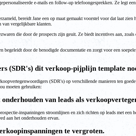
gepersonaliseerde e-mails en follow-up telefoongesprekken. Ze legt e
verzameld, bereidt Jane een op maat gemaakt voorstel voor dat laat zi
 van vergelijkbare klanten.
waren die door de prospects zijn geuit. Ze biedt incentives aan, zoals e
 hen begeleidt door de benodigde documentatie en zorgt voor een soepe
 (SDR's) dit verkoop-pijplijn template no
verkoopvertegenwoordigers (SDR's) op verschillende manieren ten goed
zou moeten gebruiken:
het onderhouden van leads als verkoopverteg
spectie-inspanningen stroomlijnen en zich richten op leads met een hoge
eed aan het onderhouden ervan.
 verkoopinspanningen te vergroten.