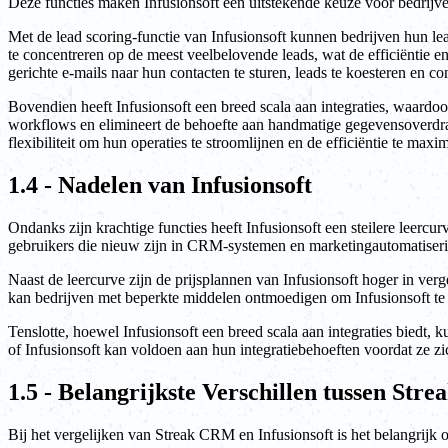
Deze functies maken Infusionsoft een uitstekende keuze voor bedrijven
Met de lead scoring-functie van Infusionsoft kunnen bedrijven hun le
te concentreren op de meest veelbelovende leads, wat de efficiëntie e
gerichte e-mails naar hun contacten te sturen, leads te koesteren en co
Bovendien heeft Infusionsoft een breed scala aan integraties, waardoo
workflows en elimineert de behoefte aan handmatige gegevensoverdrac
flexibiliteit om hun operaties te stroomlijnen en de efficiëntie te maxim
1.4 - Nadelen van Infusionsoft
Ondanks zijn krachtige functies heeft Infusionsoft een steilere leercu
gebruikers die nieuw zijn in CRM-systemen en marketingautomatiseri
Naast de leercurve zijn de prijsplannen van Infusionsoft hoger in ver
kan bedrijven met beperkte middelen ontmoedigen om Infusionsoft te a
Tenslotte, hoewel Infusionsoft een breed scala aan integraties biedt, 
of Infusionsoft kan voldoen aan hun integratiebehoeften voordat ze zi
1.5 - Belangrijkste Verschillen tussen Str
Bij het vergelijken van Streak CRM en Infusionsoft is het belangrijk 