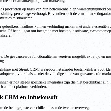
 die sterk afhankelijk zijn van marketing.
ads prioriteren op basis van hun betrokkenheid en waarschijnlijkheid om
n sluitingspercentage verhoogt. Bovendien stelt de e-mailmarketingautom
nversies te stimuleren.
r gebruikers naadloos kunnen verbinding maken met andere essentiële za
ht. Of het nu gaat om integratie met boekhoudsoftware, e-commerceplat
aliseren.
rve. De geavanceerde functionaliteiten vereisen mogelijk extra tijd en m
ng.
gelijking met Streak CRM, waardoor het minder toegankelijk is voor kle
dopteren, vooral als ze niet de volledige suite van geavanceerde mark
kunnen er nog steeds specifieke integraties zijn die niet beschikbaar zi
ch aan het platform verbinden.
eak CRM en Infusionsoft
om de belangrijkste verschillen tussen de twee te overwegen.