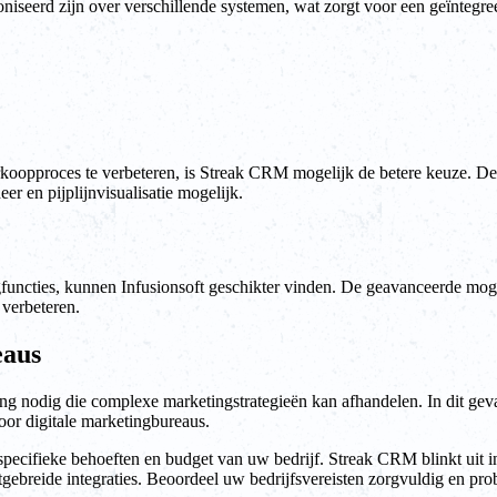
oniseerd zijn over verschillende systemen, wat zorgt voor een ​​geïnte
opproces te verbeteren, is Streak CRM mogelijk de betere keuze. De 
r en pijplijnvisualisatie mogelijk.
ngfuncties, kunnen Infusionsoft geschikter vinden. De geavanceerde mog
verbeteren.
eaus
 nodig die complexe marketingstrategieën kan afhandelen. In dit geval
oor digitale marketingbureaus.
pecifieke behoeften en budget van uw bedrijf. Streak CRM blinkt uit in
itgebreide integraties. Beoordeel uw bedrijfsvereisten zorgvuldig en p