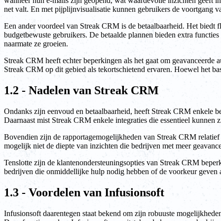
wanneer hun e-mails zijn geopend, wat waardevolle inzichten geeft in 
net valt. En met pijplijnvisualisatie kunnen gebruikers de voortgang 
Een ander voordeel van Streak CRM is de betaalbaarheid. Het biedt flex
budgetbewuste gebruikers. De betaalde plannen bieden extra functie
naarmate ze groeien.
Streak CRM heeft echter beperkingen als het gaat om geavanceerde aut
Streak CRM op dit gebied als tekortschietend ervaren. Hoewel het bas
1.2 - Nadelen van Streak CRM
Ondanks zijn eenvoud en betaalbaarheid, heeft Streak CRM enkele be
Daarnaast mist Streak CRM enkele integraties die essentieel kunnen z
Bovendien zijn de rapportagemogelijkheden van Streak CRM relatief ba
mogelijk niet de diepte van inzichten die bedrijven met meer geavanc
Tenslotte zijn de klantenondersteuningsopties van Streak CRM beperkt
bedrijven die onmiddellijke hulp nodig hebben of de voorkeur geven
1.3 - Voordelen van Infusionsoft
Infusionsoft daarentegen staat bekend om zijn robuuste mogelijkhede