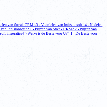
delen van Streak CRM
1.3 - Voordelen van Infusionsoft
1.4 - Nadelen
 van Infusionsoft?
2.1 - Prijzen van Streak CRM
2.2 - Prijzen van
soft-integraties
4°) Welke is de Beste voor U?
4.1 - De Beste voor