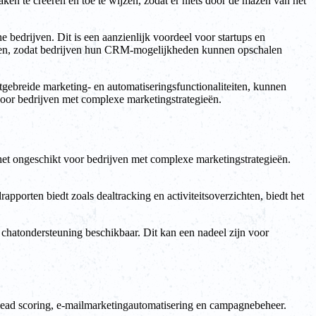
ken te creëren en toe te wijzen, zodat er niets door de mazen van het
e bedrijven. Dit is een aanzienlijk voordeel voor startups en
ijnen, zodat bedrijven hun CRM-mogelijkheden kunnen opschalen
tgebreide marketing- en automatiseringsfunctionaliteiten, kunnen
voor bedrijven met complexe marketingstrategieën.
et ongeschikt voor bedrijven met complexe marketingstrategieën.
orten biedt zoals dealtracking en activiteitsoverzichten, biedt het
 chatondersteuning beschikbaar. Dit kan een nadeel zijn voor
 lead scoring, e-mailmarketingautomatisering en campagnebeheer.