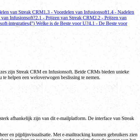
delen van Streak CRM
1.3 - Voordelen van Infusionsoft
1.4 - Nadelen
 van Infusionsoft?
2.1 - Prijzen van Streak CRM
2.2 - Prijzen van
soft-integraties
4°) Welke is de Beste voor U?
4.1 - De Beste voor
euzes zijn Streak CRM en Infusionsoft. Beide CRMs bieden unieke
m u te helpen een weloverwogen beslissing te nemen.
rk afhankelijk zijn van dit e-mailplatform. De interface van Streak
eer en pijplijnvisualisatie. Met e-mailtracking kunnen gebruikers zien