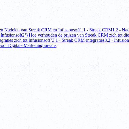
en Nadelen van Streak CRM en Infusionsoft
1.1 - Streak CRM
1.2 - Na
 Infusionsoft
2°) Hoe verhouden de prijzen van Streak CRM zich tot die
aties zich tot Infusionsoft?
3.1 - Streak CRM-integraties
3.2 - Infusion
voor Digitale Marketingbureaus