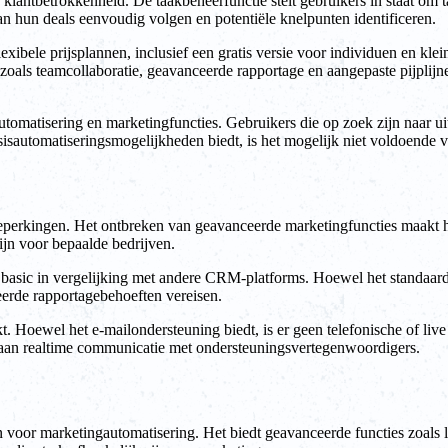
klantbetrokkenheid. De taakbeheerfunctie stelt gebruikers in staat om ta
van hun deals eenvoudig volgen en potentiële knelpunten identificeren.
ibele prijsplannen, inclusief een gratis versie voor individuen en klein
s zoals teamcollaboratie, geavanceerde rapportage en aangepaste pijpl
omatisering en marketingfuncties. Gebruikers die op zoek zijn naar ui
isautomatiseringsmogelijkheden biedt, is het mogelijk niet voldoende 
perkingen. Het ontbreken van geavanceerde marketingfuncties maakt h
ijn voor bepaalde bedrijven.
sic in vergelijking met andere CRM-platforms. Hoewel het standaardrapp
eerde rapportagebehoeften vereisen.
. Hoewel het e-mailondersteuning biedt, is er geen telefonische of live
 aan realtime communicatie met ondersteuningsvertegenwoordigers.
n voor marketingautomatisering. Het biedt geavanceerde functies zoals