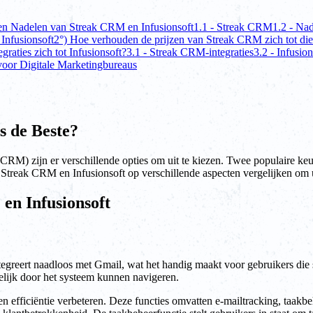
en Nadelen van Streak CRM en Infusionsoft
1.1 - Streak CRM
1.2 - Na
 Infusionsoft
2°) Hoe verhouden de prijzen van Streak CRM zich tot die
aties zich tot Infusionsoft?
3.1 - Streak CRM-integraties
3.2 - Infusion
voor Digitale Marketingbureaus
s de Beste?
RM) zijn er verschillende opties om uit te kiezen. Twee populaire k
 we Streak CRM en Infusionsoft op verschillende aspecten vergelijken o
en Infusionsoft
eert naadloos met Gmail, wat het handig maakt voor gebruikers die ste
elijk door het systeem kunnen navigeren.
n efficiëntie verbeteren. Deze functies omvatten e-mailtracking, taakbeh