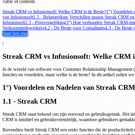
Table of contents
Streak CRM vs Infusionsoft: Welke CRM is de Beste?
1°) Voordelen 
van Infusionsoft
1.5 - Belangrijkste Verschillen tussen Streak CRM en
Infusionsoft
2.3 - Prijsvergelijking
3°) Hoe verhouden Streak CRM-integr
Verkoopmedewerkers
4.2 - De Beste voor Consultants
4.3 - De Beste 
Start free trial
\
Streak CRM vs Infusionsoft: Welke CRM i
In de wereld van software voor Customer Relationship Management (C
functies en voordelen, maar welke is de beste? In dit artikel zullen
1°) Voordelen en Nadelen van Streak CRM 
1.1 - Streak CRM
Streak CRM staat bekend om zijn eenvoud en gebruiksgemak. Het integr
CRM is intuïtief en gebruiksvriendelijk, waardoor gebruikers gemakk
Bovendien biedt Streak CRM een reeks functies die de productiviteit e