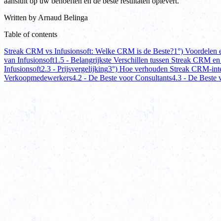
aansluit op uw behoeften en de beste resultaten oplevert.
Written by
Arnaud Belinga
Table of contents
Streak CRM vs Infusionsoft: Welke CRM is de Beste?
1°) Voordelen 
van Infusionsoft
1.5 - Belangrijkste Verschillen tussen Streak CRM en
Infusionsoft
2.3 - Prijsvergelijking
3°) Hoe verhouden Streak CRM-integr
Verkoopmedewerkers
4.2 - De Beste voor Consultants
4.3 - De Beste 