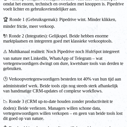
omdat het enorm, technisch en overladen met knoppen is. Pipedrive
voelt lichter en gebruiksvriendelijker aan.
🏆 Ronde 1 (Gebruiksgemak): Pipedrive wint. Minder klikken,
minder frictie, meer verkoop.
🔌 Ronde 2 (Integraties): Gelijkspel. Beide hebben enorme
marktplaatsen en integreren goed met klassieke verkooptools.
⚠️ Multikanaal realiteit: Noch Pipedrive noch HubSpot integreert
van nature met LinkedIn, WhatsApp of Telegram – wat
vertegenwoordigers dwingt om dure, kwetsbare tools van derden te
gebruiken.
🕒 Verkoopvertegenwoordigers besteden tot 40% van hun tijd aan
administratief werk. Beide tools zijn nog steeds sterk afhankelijk
van handmatige CRM-updates of complexe workflows.
📉 Ronde 3 (CRM up-to-date houden zonder productiviteit te
doden): Beide verliezen. Managers willen schone data,
vertegenwoordigers willen verkopen – en geen van beide tools lost
dit goed op van nature.