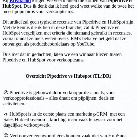
Bij
Breakcold
krijgen we veel klanten die komen van
Pipedrive
en
HubSpot
. Dus ik denk dat ik heel goed weet welke van de twee het
meest populair is voor verkoopteams.
Dit artikel zal geen typische recensie van Pipedrive en HubSpot zijn.
Met de kennis die ik heb in deze branche, zal ik Pipedrive en
HubSpot vergelijken met criteria die niemand gebruikt in recensies,
vooral omdat ze niets weten over CRM's behalve het geld dat ze
ontvangen als productbeoordelaars op YouTube.
Dus met dat in gedachten, laten we een winnaar kiezen tussen
Pipedrive en HubSpot voor verkoopteams.
Overzicht Pipedrive vs Hubspot (TL;DR)
🧭 Pipedrive is gebouwd door verkoopprofessionals, voor
verkoopprofessionals – alles draait om pijplijnen, deals en
activiteiten.
📣 HubSpot is in de eerste plaats een marketing-CRM, met een
Sales Hub erbovenop – krachtig, maar vaak te zwaar voor het
dagelijkse verkoopwerk.
😵 Verkoopvertegenwoordigers houden vaak niet van HubSpot