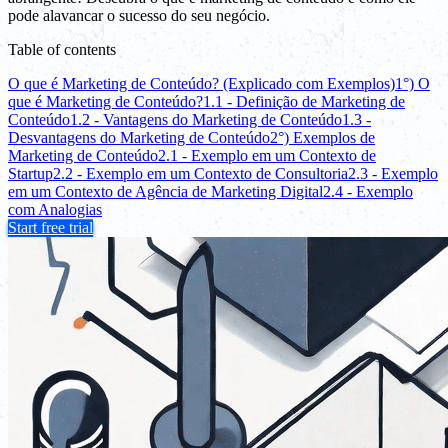
pode alavancar o sucesso do seu negócio.
Table of contents
O que é Marketing de Conteúdo? (Explicado com Exemplos)
1°) O
que é Marketing de Conteúdo?
1.1 - Definição de Marketing de
Conteúdo
1.2 - Vantagens do Marketing de Conteúdo
1.3 -
Desvantagens do Marketing de Conteúdo
2°) Exemplos de
Marketing de Conteúdo
2.1 - Exemplo em um Contexto de
Startup
2.2 - Exemplo em um Contexto de Consultoria
2.3 - Exemplo
em um Contexto de Agência de Marketing Digital
2.4 - Exemplo
com Analogias
Start free trial