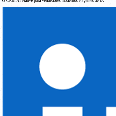
O CRM AI-Native para vendedores modernos e agentes de IA