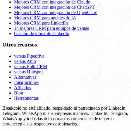
Mejores CRM con integración de Claude
Mejores CRM con integración de ChatGPT
Mejores CRM con integración de OpenClaw
Mejores CRM para agentes de IA
Mejores CRM para LinkedIn
14 mejores CRM para equipos de ventas
Gestión de inbox de LinkedIn
Otros recursos
versus Pipedrive
versus Attio
versus Folk CRM
versus Hubspot
Alternativas
Integraciones
Afiliados
Blog
Herramientas
Breakcold no está afiliado, respaldado ni patrocinado por LinkedIn,
Telegram, WhatsApp ni sus empresas matrices. LinkedIn, Telegram,
WhatsApp y todas las demás marcas comerciales de terceros
pertenecen a sus respectivos propietarios.