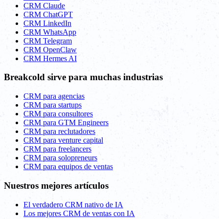
CRM Claude
CRM ChatGPT
CRM LinkedIn
CRM WhatsApp
CRM Telegram
CRM OpenClaw
CRM Hermes AI
Breakcold sirve para muchas industrias
CRM para agencias
CRM para startups
CRM para consultores
CRM para GTM Engineers
CRM para reclutadores
CRM para venture capital
CRM para freelancers
CRM para solopreneurs
CRM para equipos de ventas
Nuestros mejores artículos
El verdadero CRM nativo de IA
Los mejores CRM de ventas con IA