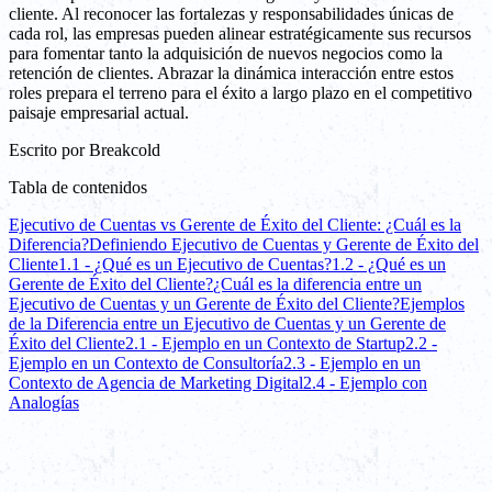
cliente. Al reconocer las fortalezas y responsabilidades únicas de
cada rol, las empresas pueden alinear estratégicamente sus recursos
para fomentar tanto la adquisición de nuevos negocios como la
retención de clientes. Abrazar la dinámica interacción entre estos
roles prepara el terreno para el éxito a largo plazo en el competitivo
paisaje empresarial actual.
Escrito por
Breakcold
Tabla de contenidos
Ejecutivo de Cuentas vs Gerente de Éxito del Cliente: ¿Cuál es la
Diferencia?
Definiendo Ejecutivo de Cuentas y Gerente de Éxito del
Cliente
1.1 - ¿Qué es un Ejecutivo de Cuentas?
1.2 - ¿Qué es un
Gerente de Éxito del Cliente?
¿Cuál es la diferencia entre un
Ejecutivo de Cuentas y un Gerente de Éxito del Cliente?
Ejemplos
de la Diferencia entre un Ejecutivo de Cuentas y un Gerente de
Éxito del Cliente
2.1 - Ejemplo en un Contexto de Startup
2.2 -
Ejemplo en un Contexto de Consultoría
2.3 - Ejemplo en un
Contexto de Agencia de Marketing Digital
2.4 - Ejemplo con
Analogías