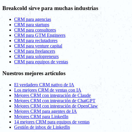
Breakcold sirve para muchas industrias
CRM para agencias
CRM para startups
CRM para consultores
CRM para GTM Engineers
CRM para reclutadores
CRM para venture capital
CRM para freelancers
CRM para solopreneurs
CRM para equipos de ventas
Nuestros mejores artículos
El verdadero CRM nativo de IA
Los mejores CRM de ventas con IA
Mejores CRM con integración de Claude
Mejores CRM con integración de ChatGPT
Mejores CRM con integración de OpenClaw
Mejores CRM para agentes de IA
Mejores CRM para LinkedIn
14 mejores CRM para equipos de ventas
Gestión de inbox de LinkedIn