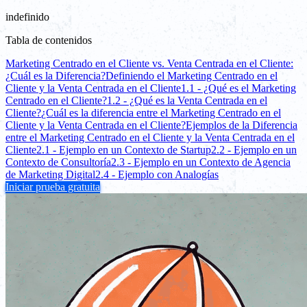
indefinido
Tabla de contenidos
Marketing Centrado en el Cliente vs. Venta Centrada en el Cliente:
¿Cuál es la Diferencia?
Definiendo el Marketing Centrado en el
Cliente y la Venta Centrada en el Cliente
1.1 - ¿Qué es el Marketing
Centrado en el Cliente?
1.2 - ¿Qué es la Venta Centrada en el
Cliente?
¿Cuál es la diferencia entre el Marketing Centrado en el
Cliente y la Venta Centrada en el Cliente?
Ejemplos de la Diferencia
entre el Marketing Centrado en el Cliente y la Venta Centrada en el
Cliente
2.1 - Ejemplo en un Contexto de Startup
2.2 - Ejemplo en un
Contexto de Consultoría
2.3 - Ejemplo en un Contexto de Agencia
de Marketing Digital
2.4 - Ejemplo con Analogías
Iniciar prueba gratuita