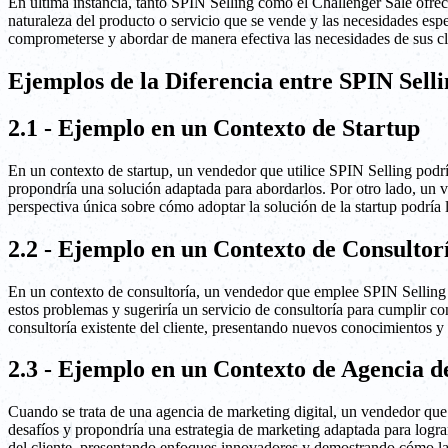
En última instancia, tanto SPIN Selling como el Challenger Sale ofrece
naturaleza del producto o servicio que se vende y las necesidades espe
comprometerse y abordar de manera efectiva las necesidades de sus cl
Ejemplos de la Diferencia entre SPIN Selli
2.1 - Ejemplo en un Contexto de Startup
En un contexto de startup, un vendedor que utilice SPIN Selling podrí
propondría una solución adaptada para abordarlos. Por otro lado, un ve
perspectiva única sobre cómo adoptar la solución de la startup podría l
2.2 - Ejemplo en un Contexto de Consultor
En un contexto de consultoría, un vendedor que emplee SPIN Selling p
estos problemas y sugeriría un servicio de consultoría para cumplir co
consultoría existente del cliente, presentando nuevos conocimientos y
2.3 - Ejemplo en un Contexto de Agencia d
Cuando se trata de una agencia de marketing digital, un vendedor que u
desafíos y propondría una estrategia de marketing adaptada para logra
del cliente, presentando enfoques innovadores y demostrando cómo la 