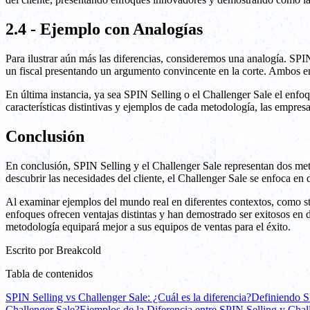
2.4 - Ejemplo con Analogías
Para ilustrar aún más las diferencias, consideremos una analogía. SPI
un fiscal presentando un argumento convincente en la corte. Ambos en
En última instancia, ya sea SPIN Selling o el Challenger Sale el enfoqu
características distintivas y ejemplos de cada metodología, las empres
Conclusión
En conclusión, SPIN Selling y el Challenger Sale representan dos meto
descubrir las necesidades del cliente, el Challenger Sale se enfoca en d
Al examinar ejemplos del mundo real en diferentes contextos, como st
enfoques ofrecen ventajas distintas y han demostrado ser exitosos en d
metodología equipará mejor a sus equipos de ventas para el éxito.
Escrito por
Breakcold
Tabla de contenidos
SPIN Selling vs Challenger Sale: ¿Cuál es la diferencia?
Definiendo S
Challenger Sale?
Ejemplos de la Diferencia entre SPIN Selling y Chal