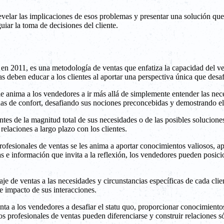
evelar las implicaciones de esos problemas y presentar una solución que
uiar la toma de decisiones del cliente.
 2011, es una metodología de ventas que enfatiza la capacidad del ven
as deben educar a los clientes al aportar una perspectiva única que desa
le anima a los vendedores a ir más allá de simplemente entender las nec
nas de confort, desafiando sus nociones preconcebidas y demostrando el
es de la magnitud total de sus necesidades o de las posibles soluciones d
elaciones a largo plazo con los clientes.
profesionales de ventas se les anima a aportar conocimientos valiosos, 
cas e información que invita a la reflexión, los vendedores pueden posic
e de ventas a las necesidades y circunstancias específicas de cada clien
 e impacto de sus interacciones.
a a los vendedores a desafiar el statu quo, proporcionar conocimientos 
os profesionales de ventas pueden diferenciarse y construir relaciones s