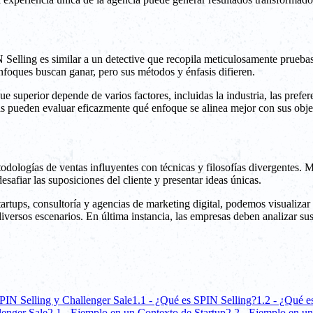
N Selling es similar a un detective que recopila meticulosamente prueba
foques buscan ganar, pero sus métodos y énfasis difieren.
e superior depende de varios factores, incluidas la industria, las prefer
as pueden evaluar eficazmente qué enfoque se alinea mejor con sus objet
dologías de ventas influyentes con técnicas y filosofías divergentes. M
esafiar las suposiciones del cliente y presentar ideas únicas.
artups, consultoría y agencias de marketing digital, podemos visualiza
iversos escenarios. En última instancia, las empresas deben analizar sus
PIN Selling y Challenger Sale
1.1 - ¿Qué es SPIN Selling?
1.2 - ¿Qué e
lenger Sale
2.1 - Ejemplo en un Contexto de Startup
2.2 - Ejemplo en u