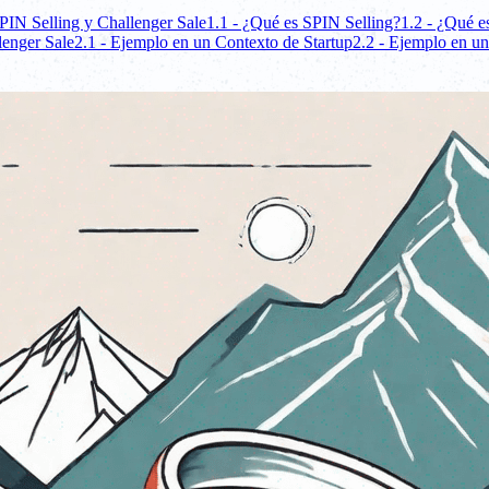
PIN Selling y Challenger Sale
1.1 - ¿Qué es SPIN Selling?
1.2 - ¿Qué e
lenger Sale
2.1 - Ejemplo en un Contexto de Startup
2.2 - Ejemplo en u