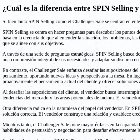
¿Cuál es la diferencia entre SPIN Selling 
Si bien tanto SPIN Selling como el Challenger Sale se centran en enten
SPIN Selling se centra en hacer preguntas para descubrir los puntos de
basa en la creencia de que al entender la situación, los problemas, la
que se alinee con sus objetivos.
A través de una serie de preguntas estratégicas, SPIN Selling busca de
una comprensión integral de sus necesidades y adaptar su discurso en 
En contraste, el Challenger Sale enfatiza desafiar las suposiciones de
pensamiento, aportando nuevas ideas y perspectivas a la mesa. En luga
proactivamente el pensamiento actual del cliente y ofrecer soluciones a
Al desafiar las suposiciones del cliente, el vendedor busca interrumpi
tendencias del mercado y las áreas potenciales de mejora. El vendedor
Otra diferencia radica en la naturaleza del papel del vendedor. En SPI
solución correcta. El vendedor construye una relación y establece cred
Mientras tanto, el Challenger Sale pone mayor énfasis en la capacida
habilidades de persuasión y negociación para desafiar efectivamente la