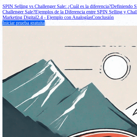
SPIN Selling vs Challenger Sale: ¿Cuál es la diferencia?
Definiendo S
Challenger Sale?
Ejemplos de la Diferencia entre SPIN Selling y Chal
Marketing Digital
2.4 - Ejemplo con Analogías
Conclusión
Iniciar prueba gratuita