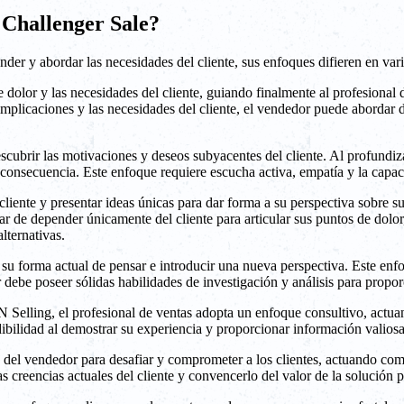
y Challenger Sale?
der y abordar las necesidades del cliente, sus enfoques difieren en vari
 dolor y las necesidades del cliente, guiando finalmente al profesional 
s implicaciones y las necesidades del cliente, el vendedor puede abordar
scubrir las motivaciones y deseos subyacentes del cliente. Al profundiza
consecuencia. Este enfoque requiere escucha activa, empatía y la capac
l cliente y presentar ideas únicas para dar forma a su perspectiva sobre 
r de depender únicamente del cliente para articular sus puntos de dolor
lternativas.
r su forma actual de pensar e introducir una nueva perspectiva. Este enf
 debe poseer sólidas habilidades de investigación y análisis para propor
N Selling, el profesional de ventas adopta un enfoque consultivo, actua
ibilidad al demostrar su experiencia y proporcionar información valiosa
d del vendedor para desafiar y comprometer a los clientes, actuando co
s creencias actuales del cliente y convencerlo del valor de la solución 