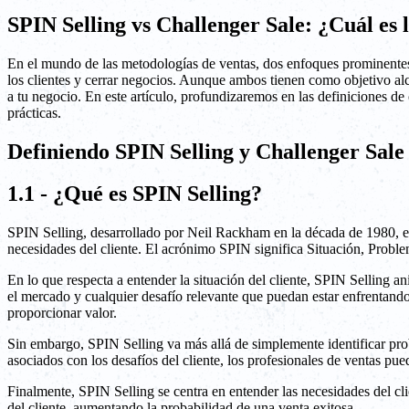
SPIN Selling vs Challenger Sale: ¿Cuál es 
En el mundo de las metodologías de ventas, dos enfoques prominentes 
los clientes y cerrar negocios. Aunque ambos tienen como objetivo alc
a tu negocio. En este artículo, profundizaremos en las definiciones 
prácticas.
Definiendo SPIN Selling y Challenger Sale
1.1 - ¿Qué es SPIN Selling?
SPIN Selling, desarrollado por Neil Rackham en la década de 1980, es 
necesidades del cliente. El acrónimo SPIN significa Situación, Proble
En lo que respecta a entender la situación del cliente, SPIN Selling an
el mercado y cualquier desafío relevante que puedan estar enfrentando
proporcionar valor.
Sin embargo, SPIN Selling va más allá de simplemente identificar prob
asociados con los desafíos del cliente, los profesionales de ventas pu
Finalmente, SPIN Selling se centra en entender las necesidades del cli
del cliente, aumentando la probabilidad de una venta exitosa.