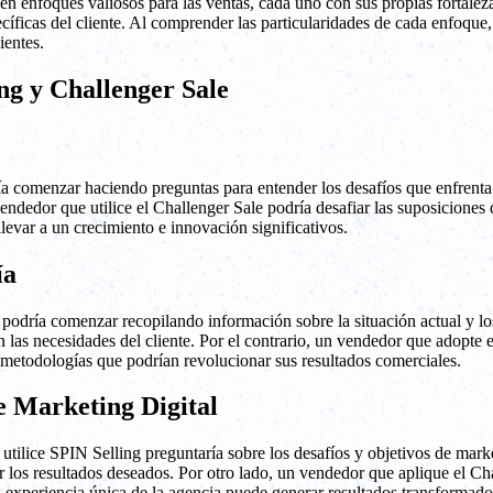
n enfoques valiosos para las ventas, cada uno con sus propias fortaleza
cíficas del cliente. Al comprender las particularidades de cada enfoque,
ientes.
ng y Challenger Sale
a comenzar haciendo preguntas para entender los desafíos que enfrenta e
ndedor que utilice el Challenger Sale podría desafiar las suposiciones d
levar a un crecimiento e innovación significativos.
ía
odría comenzar recopilando información sobre la situación actual y los
n las necesidades del cliente. Por el contrario, un vendedor que adopte 
 metodologías que podrían revolucionar sus resultados comerciales.
e Marketing Digital
tilice SPIN Selling preguntaría sobre los desafíos y objetivos de marke
r los resultados deseados. Por otro lado, un vendedor que aplique el Ch
experiencia única de la agencia puede generar resultados transformado