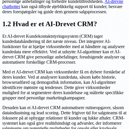
personlige anbefalinger og forbedre kundetilfredsheden.
AI-drevne
chatbotter
kan også tilbyde øjeblikkelig support til kunder, besvare
deres forespørgsler og guide dem gennem salgsprocessen.
1.2 Hvad er et AI-Drevet CRM?
Et AI-drevet Kundekontaktstyringssystem (CRM) tager
kundedatahåndtering til det næste niveau. Det integrerer AI-
funktioner for at hjælpe virksomheder med at håndtere og analysere
kundedata mere effektivt. Ved at udnytte AI-algoritmer kan et AI-
drevet CRM give personlige anbefalinger, forudsigende analyser og
automatisere forskellige CRM-processer.
Med et AI-drevet CRM kan virksomheder få en dybere forståelse af
deres kunder. Ved at analysere kundedata, såsom købs historie,
browseradfærd og demografisk information, kan AI-algoritmer
identificere mønstre og tendenser. Dette giver virksomheder
mulighed for at segmentere deres kundebase og målrette specifikke
grupper med personlige marketingkampagner.
Desuden kan et AI-drevet CRM automatisere rutineopgaver, såsom
dataindtastning og lead scoring. Dette frigiver tid for salgsteams til at
fokusere på at opbygge relationer til kunder og lukke aftaler. CRM-
systemet kan også give realtidsindsigt og advarsler, der informerer
salgsteams om potentielle muligheder for opsalg eller krydssalg.