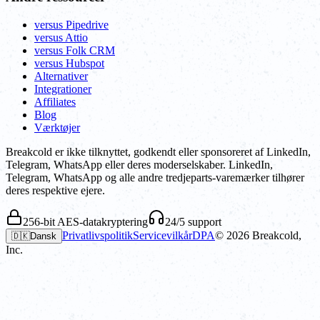
versus Pipedrive
versus Attio
versus Folk CRM
versus Hubspot
Alternativer
Integrationer
Affiliates
Blog
Værktøjer
Breakcold er ikke tilknyttet, godkendt eller sponsoreret af LinkedIn,
Telegram, WhatsApp eller deres moderselskaber. LinkedIn,
Telegram, WhatsApp og alle andre tredjeparts-varemærker tilhører
deres respektive ejere.
256-bit AES-datakryptering
24/5 support
Privatlivspolitik
Servicevilkår
DPA
©
2026
Breakcold,
🇩🇰
Dansk
Inc.