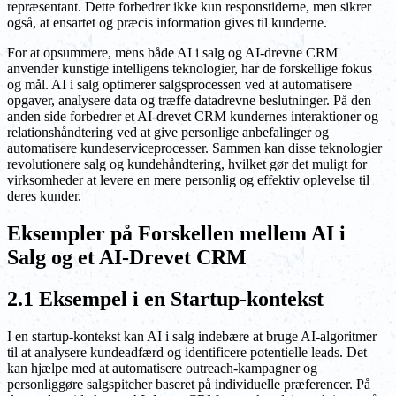
repræsentant. Dette forbedrer ikke kun responstiderne, men sikrer
også, at ensartet og præcis information gives til kunderne.
For at opsummere, mens både AI i salg og AI-drevne CRM
anvender kunstige intelligens teknologier, har de forskellige fokus
og mål. AI i salg optimerer salgsprocessen ved at automatisere
opgaver, analysere data og træffe datadrevne beslutninger. På den
anden side forbedrer et AI-drevet CRM kundernes interaktioner og
relationshåndtering ved at give personlige anbefalinger og
automatisere kundeserviceprocesser. Sammen kan disse teknologier
revolutionere salg og kundehåndtering, hvilket gør det muligt for
virksomheder at levere en mere personlig og effektiv oplevelse til
deres kunder.
Eksempler på Forskellen mellem AI i
Salg og et AI-Drevet CRM
2.1 Eksempel i en Startup-kontekst
I en startup-kontekst kan AI i salg indebære at bruge AI-algoritmer
til at analysere kundeadfærd og identificere potentielle leads. Det
kan hjælpe med at automatisere outreach-kampagner og
personliggøre salgspitcher baseret på individuelle præferencer. På