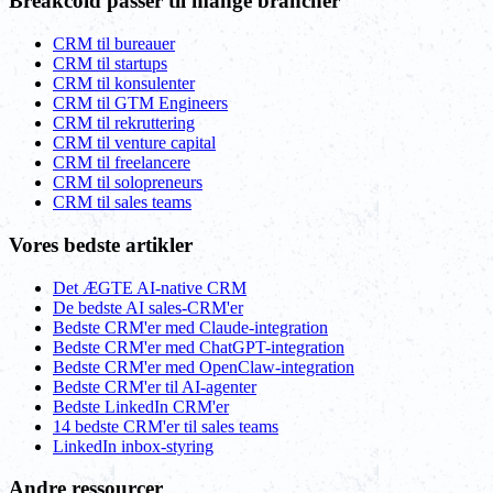
Breakcold passer til mange brancher
CRM til bureauer
CRM til startups
CRM til konsulenter
CRM til GTM Engineers
CRM til rekruttering
CRM til venture capital
CRM til freelancere
CRM til solopreneurs
CRM til sales teams
Vores bedste artikler
Det ÆGTE AI-native CRM
De bedste AI sales-CRM'er
Bedste CRM'er med Claude-integration
Bedste CRM'er med ChatGPT-integration
Bedste CRM'er med OpenClaw-integration
Bedste CRM'er til AI-agenter
Bedste LinkedIn CRM'er
14 bedste CRM'er til sales teams
LinkedIn inbox-styring
Andre ressourcer