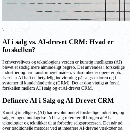
\
AI i salg vs. AI-drevet CRM: Hvad er
forskellen?
I erhvervslivets og teknologiens verden er kunstig intelligens (AI)
blevet et stadig mere almindeligt begreb. Det anvendes i forskellige
industrier og har transformeret måden, virksomheder opererer på.
Især har AI haft en betydelig indvirkning på salgssektoren og i
systemer til kundehåndtering (CRM). Det er dog vigtigt at forstå
forskellen mellem AI i salg og et AI-drevet CRM.
Definere AI i Salg og AI-Drevet CRM
Kunstig intelligens (AI) har revolutioneret forskellige industrier, og
salg er ingen undtagelse. AI i salg refererer til brugen af AI-
teknologier og teknikker til at forbedre salgsprocessen. Det går ud
over traditionelle metoder ved at integrere AI-drevne værktøjer og