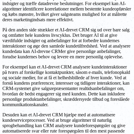
indsigter og træffe datadrevne beslutninger. For eksempel kan AI-
algoritmer identificere korrelationer mellem bestemte kundeopførsler
og købs mønstre, hvilket giver salgsteams mulighed for at målrette
deres marketingindsats mere effektivt.
På den anden side strækker et AI-drevet CRM sig ud over bare salg
og omfatter hele kundens livscyklus. Det bruger AI til at give
værdifulde indsigter og anbefalinger for at forbedre kundernes
interaktioner og øge den samlede kundetilfredshed. Ved at analysere
kundedata kan AI-drevne CRMer give personlige anbefalinger,
forudse kundernes behov og levere en mere personlig oplevelse.
For eksempel kan et AI-drevet CRM analysere kundeinteraktioner
på tværs af forskellige kontaktpunkter, såsom e-mails, telefonopkald
og sociale medier, for at få et helhedsbillede af hver kunde. Ved at
forstå kundens præferencer, interesser og tidligere interaktioner, kan
CRM-systemet give salgsrepræsentanter realtidsanbefalinger om,
hvordan de bedst engagerer sig med kunden. Dette kan inkludere
personlige produktanbefalinger, skræddersyede tilbud og foreslåede
kommunikationskanaler.
Desuden kan et AI-drevet CRM hjælpe med at automatisere
kundeserviceprocesser. Ved at bruge algoritmer til naturlig
sprogbehandling kan CRM analysere kundeforespørgsler og give
automatiserede svar eller rute forespørgslen til den mest passende