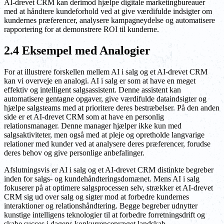
AI-drevet CRM kan derimod hjælpe digitale marketingbureauer
med at håndtere kundeforhold ved at give værdifulde indsigter om
kundernes præferencer, analysere kampagneydelse og automatisere
rapportering for at demonstrere ROI til kunderne.
2.4 Eksempel med Analogier
For at illustrere forskellen mellem AI i salg og et AI-drevet CRM
kan vi overveje en analogi. AI i salg er som at have en meget
effektiv og intelligent salgsassistent. Denne assistent kan
automatisere gentagne opgaver, give værdifulde dataindsigter og
hjælpe salgsteams med at prioritere deres bestræbelser. På den anden
side er et AI-drevet CRM som at have en personlig
relationsmanager. Denne manager hjælper ikke kun med
salgsaktiviteter, men også med at pleje og opretholde langvarige
relationer med kunder ved at analysere deres præferencer, forudse
deres behov og give personlige anbefalinger.
Afslutningsvis er AI i salg og et AI-drevet CRM distinkte begreber
inden for salgs- og kundehåndteringsdomænet. Mens AI i salg
fokuserer på at optimere salgsprocessen selv, strækker et AI-drevet
CRM sig ud over salg og sigter mod at forbedre kundernes
interaktioner og relationshåndtering. Begge begreber udnytter
kunstige intelligens teknologier til at forbedre forretningsdrift og
skabe succes i dagens konkurrencepræget landskab.