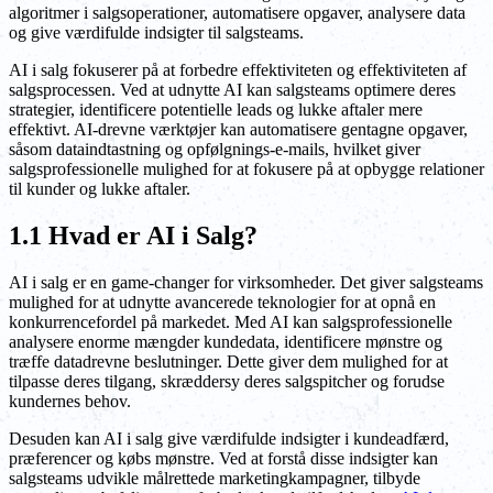
algoritmer i salgsoperationer, automatisere opgaver, analysere data
og give værdifulde indsigter til salgsteams.
AI i salg fokuserer på at forbedre effektiviteten og effektiviteten af
salgsprocessen. Ved at udnytte AI kan salgsteams optimere deres
strategier, identificere potentielle leads og lukke aftaler mere
effektivt. AI-drevne værktøjer kan automatisere gentagne opgaver,
såsom dataindtastning og opfølgnings-e-mails, hvilket giver
salgsprofessionelle mulighed for at fokusere på at opbygge relationer
til kunder og lukke aftaler.
1.1 Hvad er AI i Salg?
AI i salg er en game-changer for virksomheder. Det giver salgsteams
mulighed for at udnytte avancerede teknologier for at opnå en
konkurrencefordel på markedet. Med AI kan salgsprofessionelle
analysere enorme mængder kundedata, identificere mønstre og
træffe datadrevne beslutninger. Dette giver dem mulighed for at
tilpasse deres tilgang, skræddersy deres salgspitcher og forudse
kundernes behov.
Desuden kan AI i salg give værdifulde indsigter i kundeadfærd,
præferencer og købs mønstre. Ved at forstå disse indsigter kan
salgsteams udvikle målrettede marketingkampagner, tilbyde