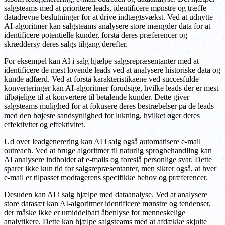
salgsteams med at prioritere leads, identificere mønstre og træffe
datadrevne beslutninger for at drive indtægtsvækst. Ved at udnytte
AI-algoritmer kan salgsteams analysere store mængder data for at
identificere potentielle kunder, forstå deres præferencer og
skræddersy deres salgs tilgang derefter.
For eksempel kan AI i salg hjælpe salgsrepræsentanter med at
identificere de mest lovende leads ved at analysere historiske data og
kunde adfærd. Ved at forstå karakteristikaene ved succesfulde
konverteringer kan AI-algoritmer forudsige, hvilke leads der er mest
tilbøjelige til at konvertere til betalende kunder. Dette giver
salgsteams mulighed for at fokusere deres bestræbelser på de leads
med den højeste sandsynlighed for lukning, hvilket øger deres
effektivitet og effektivitet.
Ud over leadgenerering kan AI i salg også automatisere e-mail
outreach. Ved at bruge algoritmer til naturlig sprogbehandling kan
AI analysere indholdet af e-mails og foreslå personlige svar. Dette
sparer ikke kun tid for salgsrepræsentanter, men sikrer også, at hver
e-mail er tilpasset modtagerens specifikke behov og præferencer.
Desuden kan AI i salg hjælpe med dataanalyse. Ved at analysere
store datasæt kan AI-algoritmer identificere mønstre og tendenser,
der måske ikke er umiddelbart åbenlyse for menneskelige
analytikere. Dette kan hjælpe salgsteams med at afdække skjulte