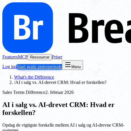
Features
MCP
Priser
Ressourcer
Log ind
Start gratis prøveperiode
Menu
What's the Difference
/
AI i salg vs. AI-drevet CRM: Hvad er forskellen?
Sales Terms Difference
2. februar 2026
AI i salg vs. AI-drevet CRM: Hvad er
forskellen?
Opdag de vigtigste forskelle mellem AI i salg og AI-drevne CRM-
systemer.