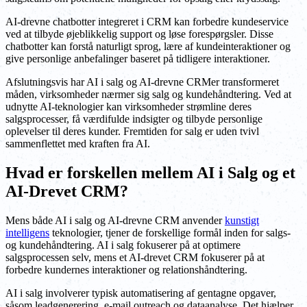
AI-drevne chatbotter integreret i CRM kan forbedre kundeservice
ved at tilbyde øjeblikkelig support og løse forespørgsler. Disse
chatbotter kan forstå naturligt sprog, lære af kundeinteraktioner og
give personlige anbefalinger baseret på tidligere interaktioner.
Afslutningsvis har AI i salg og AI-drevne CRMer transformeret
måden, virksomheder nærmer sig salg og kundehåndtering. Ved at
udnytte AI-teknologier kan virksomheder strømline deres
salgsprocesser, få værdifulde indsigter og tilbyde personlige
oplevelser til deres kunder. Fremtiden for salg er uden tvivl
sammenflettet med kraften fra AI.
Hvad er forskellen mellem AI i Salg og et
AI-Drevet CRM?
Mens både AI i salg og AI-drevne CRM anvender
kunstigt
intelligens
teknologier, tjener de forskellige formål inden for salgs-
og kundehåndtering. AI i salg fokuserer på at optimere
salgsprocessen selv, mens et AI-drevet CRM fokuserer på at
forbedre kundernes interaktioner og relationshåndtering.
AI i salg involverer typisk automatisering af gentagne opgaver,
såsom leadgenerering, e-mail outreach og dataanalyse. Det hjælper