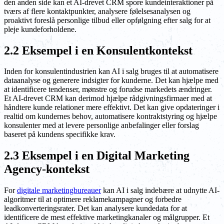
den anden side kan et AI-drevet CRM spore kundeinteraktioner på
tværs af flere kontaktpunkter, analysere følelsesanalysen og
proaktivt foreslå personlige tilbud eller opfølgning efter salg for at
pleje kundeforholdene.
2.2 Eksempel i en Konsulentkontekst
Inden for konsulentindustrien kan AI i salg bruges til at automatisere
dataanalyse og generere indsigter for kunderne. Det kan hjælpe med
at identificere tendenser, mønstre og forudse markedets ændringer.
Et AI-drevet CRM kan derimod hjælpe rådgivningsfirmaer med at
håndtere kunde relationer mere effektivt. Det kan give opdateringer i
realtid om kundernes behov, automatisere kontraktstyring og hjælpe
konsulenter med at levere personlige anbefalinger eller forslag
baseret på kundens specifikke krav.
2.3 Eksempel i en Digital Marketing
Agency-kontekst
For
digitale marketingbureauer
kan AI i salg indebære at udnytte AI-
algoritmer til at optimere reklamekampagner og forbedre
leadkonverteringsrater. Det kan analysere kundedata for at
identificere de mest effektive marketingkanaler og målgrupper. Et