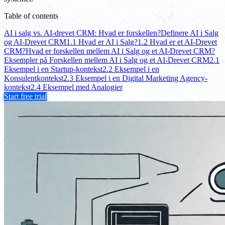
Table of contents
AI i salg vs. AI-drevet CRM: Hvad er forskellen?
Definere AI i Salg
og AI-Drevet CRM
1.1 Hvad er AI i Salg?
1.2 Hvad er et AI-Drevet
CRM?
Hvad er forskellen mellem AI i Salg og et AI-Drevet CRM?
Eksempler på Forskellen mellem AI i Salg og et AI-Drevet CRM
2.1
Eksempel i en Startup-kontekst
2.2 Eksempel i en
Konsulentkontekst
2.3 Eksempel i en Digital Marketing Agency-
kontekst
2.4 Eksempel med Analogier
Start free trial