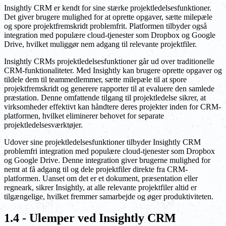
Insightly CRM er kendt for sine stærke projektledelsesfunktioner.
Det giver brugere mulighed for at oprette opgaver, sætte milepæle
og spore projektfremskridt problemfrit. Platformen tilbyder også
integration med populære cloud-tjenester som Dropbox og Google
Drive, hvilket muliggør nem adgang til relevante projektfiler.
Insightly CRMs projektledelsesfunktioner går ud over traditionelle
CRM-funktionaliteter. Med Insightly kan brugere oprette opgaver og
tildele dem til teammedlemmer, sætte milepæle til at spore
projektfremskridt og generere rapporter til at evaluere den samlede
præstation. Denne omfattende tilgang til projektledelse sikrer, at
virksomheder effektivt kan håndtere deres projekter inden for CRM-
platformen, hvilket eliminerer behovet for separate
projektledelsesværktøjer.
Udover sine projektledelsesfunktioner tilbyder Insightly CRM
problemfri integration med populære cloud-tjenester som Dropbox
og Google Drive. Denne integration giver brugerne mulighed for
nemt at få adgang til og dele projektfiler direkte fra CRM-
platformen. Uanset om det er et dokument, præsentation eller
regneark, sikrer Insightly, at alle relevante projektfiler altid er
tilgængelige, hvilket fremmer samarbejde og øger produktiviteten.
1.4 - Ulemper ved Insightly CRM