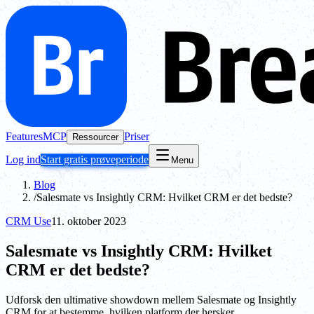
Features
MCP
Priser
Ressourcer
Log ind
Start gratis prøveperiode
Menu
Blog
/
Salesmate vs Insightly CRM: Hvilket CRM er det bedste?
CRM Use
11. oktober 2023
Salesmate vs Insightly CRM: Hvilket
CRM er det bedste?
Udforsk den ultimative showdown mellem Salesmate og Insightly
CRM for at bestemme, hvilken platform der hersker.