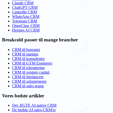
Claude CRM
ChatGPT CRM
LinkedIn CRM
WhatsApp CRM
Telegram CRM
OpenClaw CRM
Hermes AI CRM
Breakcold passer til mange brancher
CRM til bureauer
CRM til startups
CRM til konsulenter
CRM til GTM Engineers
CRM til rekruttering
CRM til venture capital
CRM til freelancere
CRM til solopreneurs
CRM til sales teams
Vores bedste artikler
Det ÆGTE AI-native CRM
De bedste AI sales-CRM'er