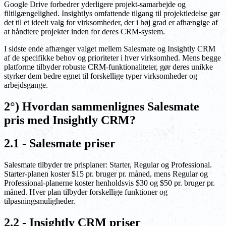
Google Drive forbedrer yderligere projekt-samarbejde og
filtilgængelighed. Insightlys omfattende tilgang til projektledelse gør
det til et ideelt valg for virksomheder, der i høj grad er afhængige af
at håndtere projekter inden for deres CRM-system.
I sidste ende afhænger valget mellem Salesmate og Insightly CRM
af de specifikke behov og prioriteter i hver virksomhed. Mens begge
platforme tilbyder robuste CRM-funktionaliteter, gør deres unikke
styrker dem bedre egnet til forskellige typer virksomheder og
arbejdsgange.
2°) Hvordan sammenlignes Salesmate
pris med Insightly CRM?
2.1 - Salesmate priser
Salesmate tilbyder tre prisplaner: Starter, Regular og Professional.
Starter-planen koster $15 pr. bruger pr. måned, mens Regular og
Professional-planerne koster henholdsvis $30 og $50 pr. bruger pr.
måned. Hver plan tilbyder forskellige funktioner og
tilpasningsmuligheder.
2.2 - Insightly CRM priser