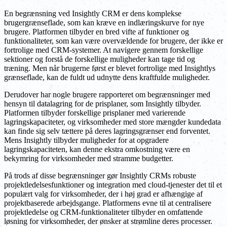
En begrænsning ved Insightly CRM er dens komplekse
brugergrænseflade, som kan kræve en indlæringskurve for nye
brugere. Platformen tilbyder en bred vifte af funktioner og
funktionaliteter, som kan være overvældende for brugere, der ikke er
fortrolige med CRM-systemer. At navigere gennem forskellige
sektioner og forstå de forskellige muligheder kan tage tid og
træning. Men når brugerne først er blevet fortrolige med Insightlys
grænseflade, kan de fuldt ud udnytte dens kraftfulde muligheder.
Derudover har nogle brugere rapporteret om begrænsninger med
hensyn til datalagring for de prisplaner, som Insightly tilbyder.
Platformen tilbyder forskellige prisplaner med varierende
lagringskapaciteter, og virksomheder med store mængder kundedata
kan finde sig selv tættere på deres lagringsgrænser end forventet.
Mens Insightly tilbyder muligheder for at opgradere
lagringskapaciteten, kan denne ekstra omkostning være en
bekymring for virksomheder med stramme budgetter.
På trods af disse begrænsninger gør Insightly CRMs robuste
projektledelsesfunktioner og integration med cloud-tjenester det til et
populært valg for virksomheder, der i høj grad er afhængige af
projektbaserede arbejdsgange. Platformens evne til at centralisere
projektledelse og CRM-funktionaliteter tilbyder en omfattende
løsning for virksomheder, der ønsker at strømline deres processer.