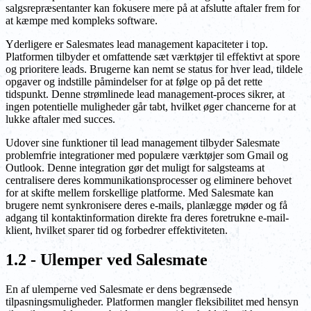
salgsrepræsentanter kan fokusere mere på at afslutte aftaler frem for
at kæmpe med kompleks software.
Yderligere er Salesmates lead management kapaciteter i top.
Platformen tilbyder et omfattende sæt værktøjer til effektivt at spore
og prioritere leads. Brugerne kan nemt se status for hver lead, tildele
opgaver og indstille påmindelser for at følge op på det rette
tidspunkt. Denne strømlinede lead management-proces sikrer, at
ingen potentielle muligheder går tabt, hvilket øger chancerne for at
lukke aftaler med succes.
Udover sine funktioner til lead management tilbyder Salesmate
problemfrie integrationer med populære værktøjer som Gmail og
Outlook. Denne integration gør det muligt for salgsteams at
centralisere deres kommunikationsprocesser og eliminere behovet
for at skifte mellem forskellige platforme. Med Salesmate kan
brugere nemt synkronisere deres e-mails, planlægge møder og få
adgang til kontaktinformation direkte fra deres foretrukne e-mail-
klient, hvilket sparer tid og forbedrer effektiviteten.
1.2 - Ulemper ved Salesmate
En af ulemperne ved Salesmate er dens begrænsede
tilpasningsmuligheder. Platformen mangler fleksibilitet med hensyn