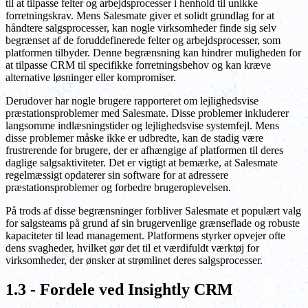
til at tilpasse felter og arbejdsprocesser i henhold til unikke
forretningskrav. Mens Salesmate giver et solidt grundlag for at
håndtere salgsprocesser, kan nogle virksomheder finde sig selv
begrænset af de foruddefinerede felter og arbejdsprocesser, som
platformen tilbyder. Denne begrænsning kan hindrer muligheden for
at tilpasse CRM til specifikke forretningsbehov og kan kræve
alternative løsninger eller kompromiser.
Derudover har nogle brugere rapporteret om lejlighedsvise
præstationsproblemer med Salesmate. Disse problemer inkluderer
langsomme indlæsningstider og lejlighedsvise systemfejl. Mens
disse problemer måske ikke er udbredte, kan de stadig være
frustrerende for brugere, der er afhængige af platformen til deres
daglige salgsaktiviteter. Det er vigtigt at bemærke, at Salesmate
regelmæssigt opdaterer sin software for at adressere
præstationsproblemer og forbedre brugeroplevelsen.
På trods af disse begrænsninger forbliver Salesmate et populært valg
for salgsteams på grund af sin brugervenlige grænseflade og robuste
kapaciteter til lead management. Platformens styrker opvejer ofte
dens svagheder, hvilket gør det til et værdifuldt værktøj for
virksomheder, der ønsker at strømlinet deres salgsprocesser.
1.3 - Fordele ved Insightly CRM