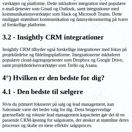
værktøjer og platforme. Dette inkluderer integration med populære
e-mail-tjenester som Gmail og Outlook, samt integrationer med
kommunikationsværktøjer som Slack og Microsoft Teams. Dette
muliggør strømlinet kommunikation og datasynkronisering på tværs
af forskellige platforme.
3.2 - Insightly CRM integrationer
Insightly CRM tilbyder også forskellige integrationer med fokus på
projektledelse og fildelingsplatforme. Integrationerne inkluderer
populære cloud-lagringstjenester som Dropbox og Google Drive,
samt projektledelsesværktøjer som Trello og Asana.
4°) Hvilken er den bedste for dig?
4.1 - Den bedste til sælgere
Hvis du primært fokuserer på salg og lead management, kan
Salesmate være det bedre valg for dig. Dens brugervenlige
grænseflade og robuste lead management kapaciteter gør det til en
passende CRM-løsning for salgsteams, der ønsker at strømline deres
processer og skabe en mere effektiv salgsproces.