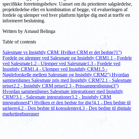
specifikke forretningsbehov. Uanset om du prioriterer salgsledelse,
projektledelse eller en kombination af begge, vil evalueringen af
fordele og ulemper ved hver platform hjælpe dig med at træffe en
informeret beslutning.
Written by
Arnaud Belinga
Table of contents
Salesmate vs Insightly CRM: Hvilket CRM er det bedste?
1°)
Fordele og ulemper ved Salesmate og Insightly CRM
1.1 - Fordele
ved Salesmate
1.2 - Ulemper ved Salesmate
1.3 - Fordele ved
Insightly CRM
1.4 - Ulemper ved Insightly CRM
1.5 -
Nøgleforskelle mellem Salesmate og Insightly CRM
2°) Hvordan
sammenlignes Salesmate pris med Insightly CRM?
2.1 - Salesmate
priser
2.2 - Insightly CRM priser
2.3 - Prissammenligning
3°)
Hvordan sammenlignes Salesmate integrationer med Insightly
CRM?
3.1 - Salesmate integrationer
3.2 - Insightly CRM
integrationer
4°) Hvilken er den bedste for dig?
4.1 - Den bedste til
sælgere
4.2 - Den bedste til konsulenter
4.3 - Den bedste til digitale
marketingbureauer