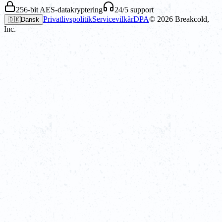
256-bit AES-datakryptering
24/5 support
Privatlivspolitik
Servicevilkår
DPA
©
2026
Breakcold,
🇩🇰
Dansk
Inc.