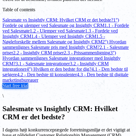
Table of contents
Salesmate vs Insightly CRM: Hvilket CRM er det bedste?
1°)
Fordele og ulemper ved Salesmate og Insightly CRM
1.1 - Fordele
ved Salesmate
1.2 - Ulemper ved Salesmate
1.3 - Fordele ved
Insightly CRM
1.4 - Ulemper ved Insightly CRM
1.5 -
Nøgleforskelle mellem Salesmate og Insightly CRM
2°) Hvordan
sammenlignes Salesmate pris med Insightly CRM?
2.1 - Salesmate
priser
2.2 - Insightly CRM priser
2.3 - Prissammenligning
3°)
Hvordan sammenlignes Salesmate integrationer med Insightly
CRM?
3.1 - Salesmate integrationer
3.2 - Insightly CRM
integrationer
4°) Hvilken er den bedste for dig?
4.1 - Den bedste til
sælgere
4.2 - Den bedste til konsulenter
4.3 - Den bedste til digitale
marketingbureauer
Start free trial
\
Salesmate vs Insightly CRM: Hvilket
CRM er det bedste?
I dagens højt konkurrenceprægede forretningsmiljø er det vigtigt at
have et pålideligt Customer Relationship Management (CRM)