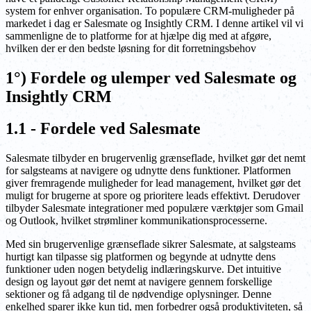
system for enhver organisation. To populære CRM-muligheder på
markedet i dag er Salesmate og Insightly CRM. I denne artikel vil vi
sammenligne de to platforme for at hjælpe dig med at afgøre,
hvilken der er den bedste løsning for dit forretningsbehov
1°) Fordele og ulemper ved Salesmate og
Insightly CRM
1.1 - Fordele ved Salesmate
Salesmate tilbyder en brugervenlig grænseflade, hvilket gør det nemt
for salgsteams at navigere og udnytte dens funktioner. Platformen
giver fremragende muligheder for lead management, hvilket gør det
muligt for brugerne at spore og prioritere leads effektivt. Derudover
tilbyder Salesmate integrationer med populære værktøjer som Gmail
og Outlook, hvilket strømliner kommunikationsprocesserne.
Med sin brugervenlige grænseflade sikrer Salesmate, at salgsteams
hurtigt kan tilpasse sig platformen og begynde at udnytte dens
funktioner uden nogen betydelig indlæringskurve. Det intuitive
design og layout gør det nemt at navigere gennem forskellige
sektioner og få adgang til de nødvendige oplysninger. Denne
enkelhed sparer ikke kun tid, men forbedrer også produktiviteten, så