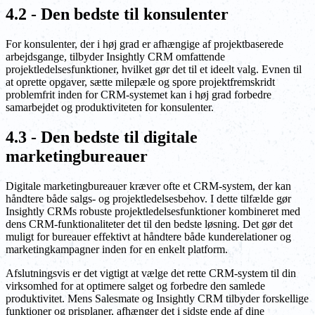
4.2 - Den bedste til konsulenter
For konsulenter, der i høj grad er afhængige af projektbaserede
arbejdsgange, tilbyder Insightly CRM omfattende
projektledelsesfunktioner, hvilket gør det til et ideelt valg. Evnen til
at oprette opgaver, sætte milepæle og spore projektfremskridt
problemfrit inden for CRM-systemet kan i høj grad forbedre
samarbejdet og produktiviteten for konsulenter.
4.3 - Den bedste til digitale
marketingbureauer
Digitale marketingbureauer kræver ofte et CRM-system, der kan
håndtere både salgs- og projektledelsesbehov. I dette tilfælde gør
Insightly CRMs robuste projektledelsesfunktioner kombineret med
dens CRM-funktionaliteter det til den bedste løsning. Det gør det
muligt for bureauer effektivt at håndtere både kunderelationer og
marketingkampagner inden for en enkelt platform.
Afslutningsvis er det vigtigt at vælge det rette CRM-system til din
virksomhed for at optimere salget og forbedre den samlede
produktivitet. Mens Salesmate og Insightly CRM tilbyder forskellige
funktioner og prisplaner, afhænger det i sidste ende af dine