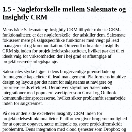
1.5 - Nøgleforskelle mellem Salesmate og
Insightly CRM
Mens både Salesmate og Insightly CRM tilbyder robuste CRM-
funktionaliteter, er der nøgleforskelle, der adskiller dem. Salesmate
fokuserer mere på salgsspecifikke funktioner med vægt på lead
management og kommunikation. Omvendt udmærker Insightly
CRM sig inden for projektledelseskapaciteter, hvilket gør det til et
ideelt valg for virksomheder, der i høj grad er afhængige af
projektbaserede arbejdsgange.
Salesmates styrke ligger i dens brugervenlige grænseflade og
fremragende kapaciteter til lead management. Platformens intuitive
design og layout gør det nemt for salgsteams at navigere og
prioritere leads effektivt. Derudover strømliner Salesmates
integrationer med populære værktøjer som Gmail og Outlook
kommunikationsprocesserne, hvilket sikrer problemfrit samarbejde
inden for salgsteamet.
På den anden side excellerer Insightly CRM inden for
projektledelsesfunktionaliteter. Platformen giver brugerne mulighed
for at oprette opgaver, sætte milepæle og spore projektfremskridt
problemfrit. Dens integration med cloud-tjenester som Dropbox og