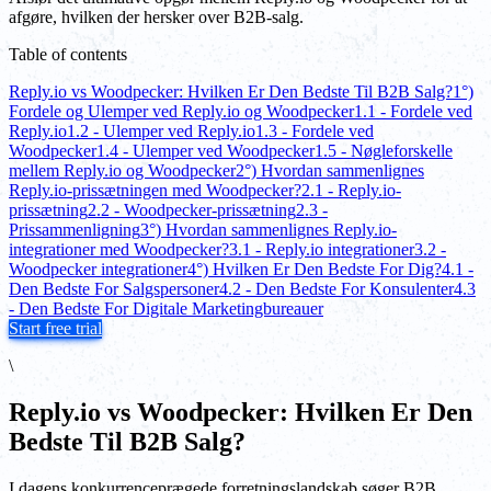
afgøre, hvilken der hersker over B2B-salg.
Table of contents
Reply.io vs Woodpecker: Hvilken Er Den Bedste Til B2B Salg?
1°)
Fordele og Ulemper ved Reply.io og Woodpecker
1.1 - Fordele ved
Reply.io
1.2 - Ulemper ved Reply.io
1.3 - Fordele ved
Woodpecker
1.4 - Ulemper ved Woodpecker
1.5 - Nøgleforskelle
mellem Reply.io og Woodpecker
2°) Hvordan sammenlignes
Reply.io-prissætningen med Woodpecker?
2.1 - Reply.io-
prissætning
2.2 - Woodpecker-prissætning
2.3 -
Prissammenligning
3°) Hvordan sammenlignes Reply.io-
integrationer med Woodpecker?
3.1 - Reply.io integrationer
3.2 -
Woodpecker integrationer
4°) Hvilken Er Den Bedste For Dig?
4.1 -
Den Bedste For Salgspersoner
4.2 - Den Bedste For Konsulenter
4.3
- Den Bedste For Digitale Marketingbureauer
Start free trial
\
Reply.io vs Woodpecker: Hvilken Er Den
Bedste Til B2B Salg?
I dagens konkurrenceprægede forretningslandskab søger B2B