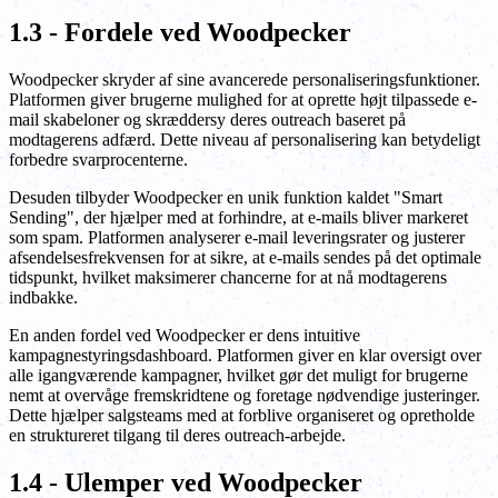
1.3 - Fordele ved Woodpecker
Woodpecker skryder af sine avancerede personaliseringsfunktioner.
Platformen giver brugerne mulighed for at oprette højt tilpassede e-
mail skabeloner og skræddersy deres outreach baseret på
modtagerens adfærd. Dette niveau af personalisering kan betydeligt
forbedre svarprocenterne.
Desuden tilbyder Woodpecker en unik funktion kaldet "Smart
Sending", der hjælper med at forhindre, at e-mails bliver markeret
som spam. Platformen analyserer e-mail leveringsrater og justerer
afsendelsesfrekvensen for at sikre, at e-mails sendes på det optimale
tidspunkt, hvilket maksimerer chancerne for at nå modtagerens
indbakke.
En anden fordel ved Woodpecker er dens intuitive
kampagnestyringsdashboard. Platformen giver en klar oversigt over
alle igangværende kampagner, hvilket gør det muligt for brugerne
nemt at overvåge fremskridtene og foretage nødvendige justeringer.
Dette hjælper salgsteams med at forblive organiseret og opretholde
en struktureret tilgang til deres outreach-arbejde.
1.4 - Ulemper ved Woodpecker