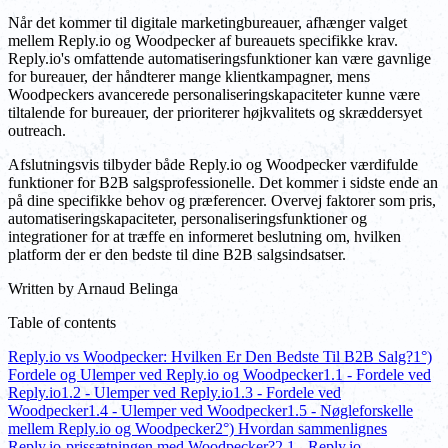
Når det kommer til digitale marketingbureauer, afhænger valget
mellem Reply.io og Woodpecker af bureauets specifikke krav.
Reply.io's omfattende automatiseringsfunktioner kan være gavnlige
for bureauer, der håndterer mange klientkampagner, mens
Woodpeckers avancerede personaliseringskapaciteter kunne være
tiltalende for bureauer, der prioriterer højkvalitets og skræddersyet
outreach.
Afslutningsvis tilbyder både Reply.io og Woodpecker værdifulde
funktioner for B2B salgsprofessionelle. Det kommer i sidste ende an
på dine specifikke behov og præferencer. Overvej faktorer som pris,
automatiseringskapaciteter, personaliseringsfunktioner og
integrationer for at træffe en informeret beslutning om, hvilken
platform der er den bedste til dine B2B salgsindsatser.
Written by
Arnaud Belinga
Table of contents
Reply.io vs Woodpecker: Hvilken Er Den Bedste Til B2B Salg?
1°)
Fordele og Ulemper ved Reply.io og Woodpecker
1.1 - Fordele ved
Reply.io
1.2 - Ulemper ved Reply.io
1.3 - Fordele ved
Woodpecker
1.4 - Ulemper ved Woodpecker
1.5 - Nøgleforskelle
mellem Reply.io og Woodpecker
2°) Hvordan sammenlignes
Reply.io-prissætningen med Woodpecker?
2.1 - Reply.io-