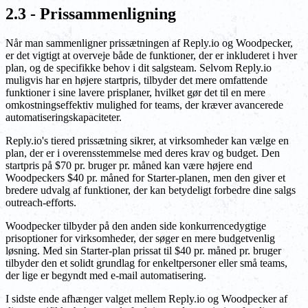
2.3 - Prissammenligning
Når man sammenligner prissætningen af Reply.io og Woodpecker,
er det vigtigt at overveje både de funktioner, der er inkluderet i hver
plan, og de specifikke behov i dit salgsteam. Selvom Reply.io
muligvis har en højere startpris, tilbyder det mere omfattende
funktioner i sine lavere prisplaner, hvilket gør det til en mere
omkostningseffektiv mulighed for teams, der kræver avancerede
automatiseringskapaciteter.
Reply.io's tiered prissætning sikrer, at virksomheder kan vælge en
plan, der er i overensstemmelse med deres krav og budget. Den
startpris på $70 pr. bruger pr. måned kan være højere end
Woodpeckers $40 pr. måned for Starter-planen, men den giver et
bredere udvalg af funktioner, der kan betydeligt forbedre dine salgs
outreach-efforts.
Woodpecker tilbyder på den anden side konkurrencedygtige
prisoptioner for virksomheder, der søger en mere budgetvenlig
løsning. Med sin Starter-plan prissat til $40 pr. måned pr. bruger
tilbyder den et solidt grundlag for enkeltpersoner eller små teams,
der lige er begyndt med e-mail automatisering.
I sidste ende afhænger valget mellem Reply.io og Woodpecker af