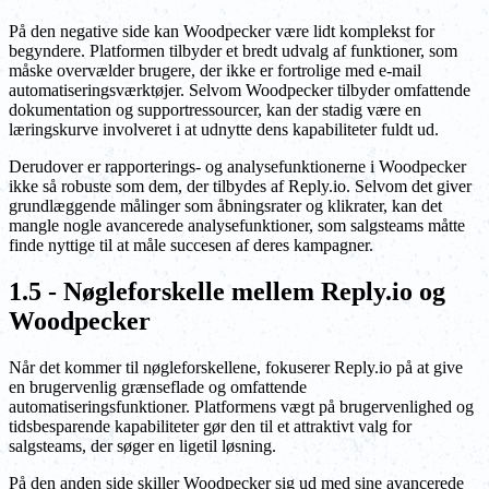
På den negative side kan Woodpecker være lidt komplekst for
begyndere. Platformen tilbyder et bredt udvalg af funktioner, som
måske overvælder brugere, der ikke er fortrolige med e-mail
automatiseringsværktøjer. Selvom Woodpecker tilbyder omfattende
dokumentation og supportressourcer, kan der stadig være en
læringskurve involveret i at udnytte dens kapabiliteter fuldt ud.
Derudover er rapporterings- og analysefunktionerne i Woodpecker
ikke så robuste som dem, der tilbydes af Reply.io. Selvom det giver
grundlæggende målinger som åbningsrater og klikrater, kan det
mangle nogle avancerede analysefunktioner, som salgsteams måtte
finde nyttige til at måle succesen af deres kampagner.
1.5 - Nøgleforskelle mellem Reply.io og
Woodpecker
Når det kommer til nøgleforskellene, fokuserer Reply.io på at give
en brugervenlig grænseflade og omfattende
automatiseringsfunktioner. Platformens vægt på brugervenlighed og
tidsbesparende kapabiliteter gør den til et attraktivt valg for
salgsteams, der søger en ligetil løsning.
På den anden side skiller Woodpecker sig ud med sine avancerede