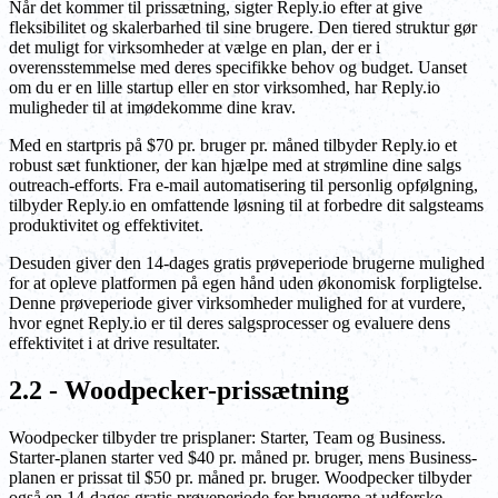
Når det kommer til prissætning, sigter Reply.io efter at give
fleksibilitet og skalerbarhed til sine brugere. Den tiered struktur gør
det muligt for virksomheder at vælge en plan, der er i
overensstemmelse med deres specifikke behov og budget. Uanset
om du er en lille startup eller en stor virksomhed, har Reply.io
muligheder til at imødekomme dine krav.
Med en startpris på $70 pr. bruger pr. måned tilbyder Reply.io et
robust sæt funktioner, der kan hjælpe med at strømline dine salgs
outreach-efforts. Fra e-mail automatisering til personlig opfølgning,
tilbyder Reply.io en omfattende løsning til at forbedre dit salgsteams
produktivitet og effektivitet.
Desuden giver den 14-dages gratis prøveperiode brugerne mulighed
for at opleve platformen på egen hånd uden økonomisk forpligtelse.
Denne prøveperiode giver virksomheder mulighed for at vurdere,
hvor egnet Reply.io er til deres salgsprocesser og evaluere dens
effektivitet i at drive resultater.
2.2 - Woodpecker-prissætning
Woodpecker tilbyder tre prisplaner: Starter, Team og Business.
Starter-planen starter ved $40 pr. måned pr. bruger, mens Business-
planen er prissat til $50 pr. måned pr. bruger. Woodpecker tilbyder
også en 14-dages gratis prøveperiode for brugerne at udforske