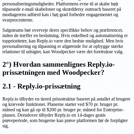
personaliseringsmuligheder. Platformens evne til at skabe højt
tilpassede e-mail skabeloner og skræddersy outreach baseret på
modtagerens adfærd kan i høj grad forbedre engagementet og
svarprocenterne.
Salgsteams bør overveje deres specifikke behov og præferencer,
inden de træffer en beslutning. Hvis enkelhed og automatisering er
topprioriteter, kan Reply.io være den bedste mulighed. Men hvis
personalisering og tilpasning er afgørende for at opbygge stærke
relationer til udsigter, kan Woodpecker være det foretrukne valg.
2°) Hvordan sammenlignes Reply.io-
prissætningen med Woodpecker?
2.1 - Reply.io-prissætning
Reply.io tilbyder en tiered prissstruktur baseret på antallet af brugere
og krævede funktioner. Planerne starter ved $70 pr. bruger pr.
måned og kan gå op til $200 pr. bruger pr. måned for Enterprise-
planen. Derudover tilbyder Reply.io en 14-dages gratis
prøveperiode, som brugerne kan prøve platformen før de forpligter
sig.