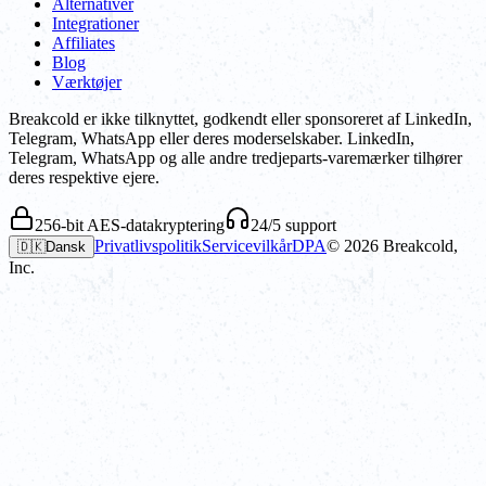
Alternativer
Integrationer
Affiliates
Blog
Værktøjer
Breakcold er ikke tilknyttet, godkendt eller sponsoreret af LinkedIn,
Telegram, WhatsApp eller deres moderselskaber. LinkedIn,
Telegram, WhatsApp og alle andre tredjeparts-varemærker tilhører
deres respektive ejere.
256-bit AES-datakryptering
24/5 support
Privatlivspolitik
Servicevilkår
DPA
©
2026
Breakcold,
🇩🇰
Dansk
Inc.