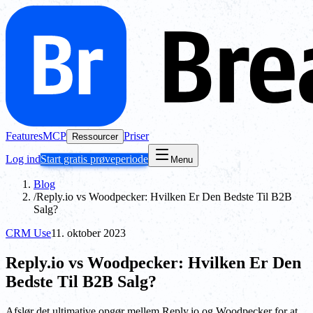
Features
MCP
Priser
Ressourcer
Log ind
Start gratis prøveperiode
Menu
Blog
/
Reply.io vs Woodpecker: Hvilken Er Den Bedste Til B2B
Salg?
CRM Use
11. oktober 2023
Reply.io vs Woodpecker: Hvilken Er Den
Bedste Til B2B Salg?
Afslør det ultimative opgør mellem Reply.io og Woodpecker for at