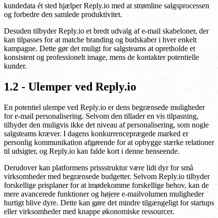
kundedata ét sted hjælper Reply.io med at strømline salgsprocessen
og forbedre den samlede produktivitet.
Desuden tilbyder Reply.io et bredt udvalg af e-mail skabeloner, der
kan tilpasses for at matche branding og budskaber i hver enkelt
kampagne. Dette gør det muligt for salgsteams at opretholde et
konsistent og professionelt image, mens de kontakter potentielle
kunder.
1.2 - Ulemper ved Reply.io
En potentiel ulempe ved Reply.io er dens begrænsede muligheder
for e-mail personalisering. Selvom den tillader en vis tilpasning,
tilbyder den muligvis ikke det niveau af personalisering, som nogle
salgsteams kræver. I dagens konkurrenceprægede marked er
personlig kommunikation afgørende for at opbygge stærke relationer
til udsigter, og Reply.io kan falde kort i denne henseende.
Derudover kan platformens prissstruktur være lidt dyr for små
virksomheder med begrænsede budgetter. Selvom Reply.io tilbyder
forskellige prisplaner for at imødekomme forskellige behov, kan de
mere avancerede funktioner og højere e-mailvolumen muligheder
hurtigt blive dyre. Dette kan gøre det mindre tilgængeligt for startups
eller virksomheder med knappe økonomiske ressourcer.