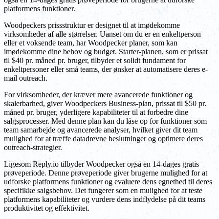
platformens funktioner.
Woodpeckers prissstruktur er designet til at imødekomme
virksomheder af alle størrelser. Uanset om du er en enkeltperson
eller et voksende team, har Woodpecker planer, som kan
imødekomme dine behov og budget. Starter-planen, som er prissat
til $40 pr. måned pr. bruger, tilbyder et solidt fundament for
enkeltpersoner eller små teams, der ønsker at automatisere deres e-
mail outreach.
For virksomheder, der kræver mere avancerede funktioner og
skalerbarhed, giver Woodpeckers Business-plan, prissat til $50 pr.
måned pr. bruger, yderligere kapabiliteter til at forbedre dine
salgsprocesser. Med denne plan kan du låse op for funktioner som
team samarbejde og avancerede analyser, hvilket giver dit team
mulighed for at træffe datadrevne beslutninger og optimere deres
outreach-strategier.
Ligesom Reply.io tilbyder Woodpecker også en 14-dages gratis
prøveperiode. Denne prøveperiode giver brugerne mulighed for at
udforske platformens funktioner og evaluere dens egnethed til deres
specifikke salgsbehov. Det fungerer som en mulighed for at teste
platformens kapabiliteter og vurdere dens indflydelse på dit teams
produktivitet og effektivitet.