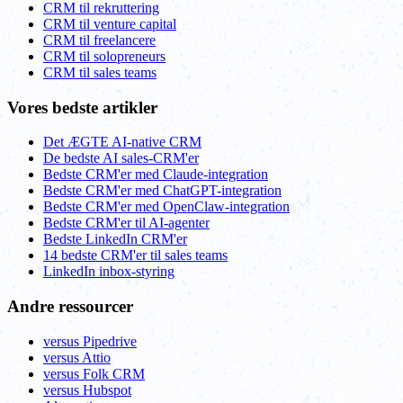
CRM til rekruttering
CRM til venture capital
CRM til freelancere
CRM til solopreneurs
CRM til sales teams
Vores bedste artikler
Det ÆGTE AI-native CRM
De bedste AI sales-CRM'er
Bedste CRM'er med Claude-integration
Bedste CRM'er med ChatGPT-integration
Bedste CRM'er med OpenClaw-integration
Bedste CRM'er til AI-agenter
Bedste LinkedIn CRM'er
14 bedste CRM'er til sales teams
LinkedIn inbox-styring
Andre ressourcer
versus Pipedrive
versus Attio
versus Folk CRM
versus Hubspot