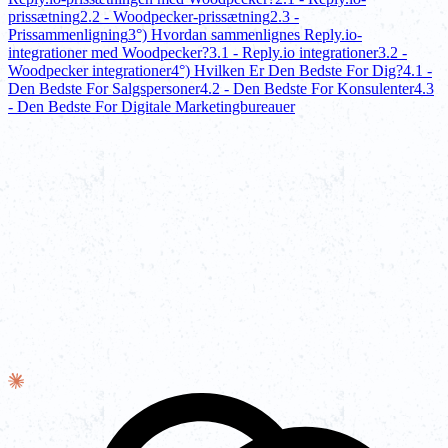
prissætning
2.2 - Woodpecker-prissætning
2.3 -
Prissammenligning
3°) Hvordan sammenlignes Reply.io-
integrationer med Woodpecker?
3.1 - Reply.io integrationer
3.2 -
Woodpecker integrationer
4°) Hvilken Er Den Bedste For Dig?
4.1 -
Den Bedste For Salgspersoner
4.2 - Den Bedste For Konsulenter
4.3
- Den Bedste For Digitale Marketingbureauer