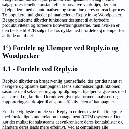
salgsprofessionelle konstant efter innovative værktøjer, der kan
hjælpe dem med at automatisere og strømline deres outreach-proces.
To populære muligheder på markedet er Reply.io og Woodpecker.
Begge platforme tilbyder funktioner designet til at forbedre
produktiviteten og forbedre konverteringsraterne, men hvilken er
den bedste til B2B salg? Lad os dykke ned i fordele og ulemper for
at finde ud af det.
1°) Fordele og Ulemper ved Reply.io og
Woodpecker
1.1 - Fordele ved Reply.io
Reply.io tilbyder en brugervenlig grænseflade, der gør det nemt at
navigere og opsætte kampagner. Dens automatiseringsfunktioner,
såsom e-mail sekvensering og opfølgninger, hjælper salgsteams med
at spare tid og kræfter. Derudover giver platformen analyser- og
rapporteringsværktøjer til at spore effektiviteten af kampagner.
En af de vigtigste fordele ved Reply.io er dens evne til at integrere
med forskellige kunderelation management (CRM) systemer. Dette
gør det muligt for salgsteams at synkronisere deres kontaktlister og
håndtere deres leads mere effektivt. Ved at centralisere alle