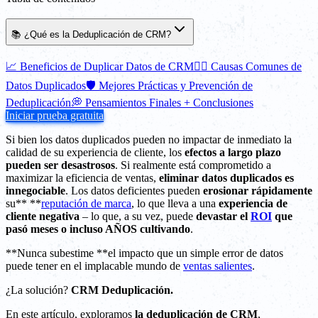
📚 ¿Qué es la Deduplicación de CRM?
📈 Beneficios de Duplicar Datos de CRM
⛓️‍💥 Causas Comunes de
Datos Duplicados
🛡️ Mejores Prácticas y Prevención de
Deduplicación
💭 Pensamientos Finales + Conclusiones
Iniciar prueba gratuita
Si bien los datos duplicados pueden no impactar de inmediato la
calidad de su experiencia de cliente, los
efectos a largo plazo
pueden ser desastrosos
. Si realmente está comprometido a
maximizar la eficiencia de ventas,
eliminar datos duplicados es
innegociable
. Los datos deficientes pueden
erosionar rápidamente
su** **
reputación de marca
, lo que lleva a una
experiencia de
cliente negativa
– lo que, a su vez, puede
devastar el
ROI
que
pasó meses o incluso AÑOS cultivando
.
**Nunca subestime **el impacto que un simple error de datos
puede tener en el implacable mundo de
ventas salientes
.
¿La solución?
CRM Deduplicación.
En este artículo, exploramos
la deduplicación de CRM
,