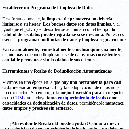
Establecer un Programa de Limpieza de Datos
Desafortunadamente,
la limpieza de primavera no debería
limitarse a su hogar
.
Los buenos datos son datos limpios
, y al
igual que el polvo y el desorden se acumulan con el tiempo,
la
calidad de los datos puede degradarse si se descuida
. Por eso es
esencial
programar auditorías de datos y limpieza regularmente
.
Ya sea
anualmente, trimestralmente o incluso quincenalmente
,
cuanto más a menudo limpie su base de datos,
más consistente y
confiable permanecerán los datos de sus clientes
.
Herramientas y Reglas de Deduplicación Automatizadas
Vivimos en una época en la que
hay una herramienta para casi
cada necesidad empresarial
– y la deduplicación de datos no es
una excepción. Sin embargo, la
mejor inversión para su negocio
es un
CRM
que incluya
tanto
enriquecimiento de leads
como
capacidades de deduplicación de datos
, permitiéndole
mantener
datos limpios y precisos sin esfuerzo
.
¡Ahí es donde Breakcold puede ayudar! Con una nueva
característica de enriquecimiento de leads junto a un detector