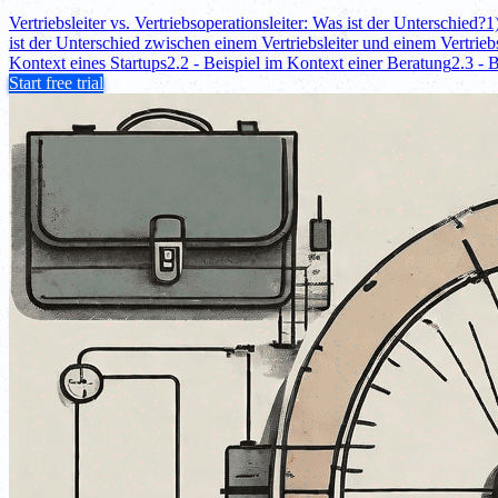
Vertriebsleiter vs. Vertriebsoperationsleiter: Was ist der Unterschied?
1
ist der Unterschied zwischen einem Vertriebsleiter und einem Vertrieb
Kontext eines Startups
2.2 - Beispiel im Kontext einer Beratung
2.3 - 
Start free trial