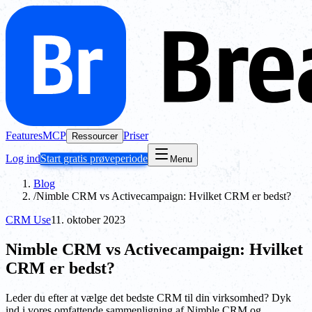
Features
MCP
Priser
Ressourcer
Log ind
Start gratis prøveperiode
Menu
Blog
/
Nimble CRM vs Activecampaign: Hvilket CRM er bedst?
CRM Use
11. oktober 2023
Nimble CRM vs Activecampaign: Hvilket
CRM er bedst?
Leder du efter at vælge det bedste CRM til din virksomhed? Dyk
ind i vores omfattende sammenligning af Nimble CRM og