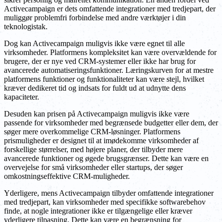
Activecampaign er dets omfattende integrationer med tredjepart, der
muliggør problemfri forbindelse med andre værktøjer i din
teknologistak.
Dog kan Activecampaign muligvis ikke være egnet til alle
virksomheder. Platformens kompleksitet kan være overvældende for
brugere, der er nye ved CRM-systemer eller ikke har brug for
avancerede automatiseringsfunktioner. Læringskurven for at mestre
platformens funktioner og funktionaliteter kan være stejl, hvilket
kræver dedikeret tid og indsats for fuldt ud at udnytte dens
kapaciteter.
Desuden kan prisen på Activecampaign muligvis ikke være
passende for virksomheder med begrænsede budgetter eller dem, der
søger mere overkommelige CRM-løsninger. Platformens
prismuligheder er designet til at imødekomme virksomheder af
forskellige størrelser, med højere planer, der tilbyder mere
avancerede funktioner og øgede brugsgrænser. Dette kan være en
overvejelse for små virksomheder eller startups, der søger
omkostningseffektive CRM-muligheder.
Yderligere, mens Activecampaign tilbyder omfattende integrationer
med tredjepart, kan virksomheder med specifikke softwarebehov
finde, at nogle integrationer ikke er tilgængelige eller kræver
yderligere tilpasning. Dette kan være en begrænsning for