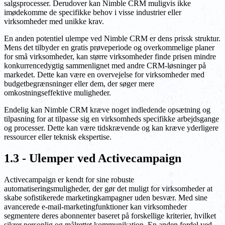
salgsprocesser. Derudover kan Nimble CRM muligvis ikke
imødekomme de specifikke behov i visse industrier eller
virksomheder med unikke krav.
En anden potentiel ulempe ved Nimble CRM er dens prissk struktur.
Mens det tilbyder en gratis prøveperiode og overkommelige planer
for små virksomheder, kan større virksomheder finde prisen mindre
konkurrencedygtig sammenlignet med andre CRM-løsninger på
markedet. Dette kan være en overvejelse for virksomheder med
budgetbegrænsninger eller dem, der søger mere
omkostningseffektive muligheder.
Endelig kan Nimble CRM kræve noget indledende opsætning og
tilpasning for at tilpasse sig en virksomheds specifikke arbejdsgange
og processer. Dette kan være tidskrævende og kan kræve yderligere
ressourcer eller teknisk ekspertise.
1.3 - Ulemper ved Activecampaign
Activecampaign er kendt for sine robuste
automatiseringsmuligheder, der gør det muligt for virksomheder at
skabe sofistikerede marketingkampagner uden besvær. Med sine
avancerede e-mail-marketingfunktioner kan virksomheder
segmentere deres abonnenter baseret på forskellige kriterier, hvilket
sikrer personlig og målrettet kommunikation. En anden fordel ved