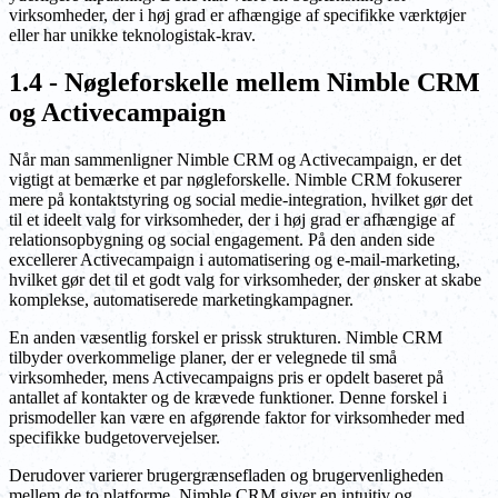
virksomheder, der i høj grad er afhængige af specifikke værktøjer
eller har unikke teknologistak-krav.
1.4 - Nøgleforskelle mellem Nimble CRM
og Activecampaign
Når man sammenligner Nimble CRM og Activecampaign, er det
vigtigt at bemærke et par nøgleforskelle. Nimble CRM fokuserer
mere på kontaktstyring og social medie-integration, hvilket gør det
til et ideelt valg for virksomheder, der i høj grad er afhængige af
relationsopbygning og social engagement. På den anden side
excellerer Activecampaign i automatisering og e-mail-marketing,
hvilket gør det til et godt valg for virksomheder, der ønsker at skabe
komplekse, automatiserede marketingkampagner.
En anden væsentlig forskel er prissk strukturen. Nimble CRM
tilbyder overkommelige planer, der er velegnede til små
virksomheder, mens Activecampaigns pris er opdelt baseret på
antallet af kontakter og de krævede funktioner. Denne forskel i
prismodeller kan være en afgørende faktor for virksomheder med
specifikke budgetovervejelser.
Derudover varierer brugergrænsefladen og brugervenligheden
mellem de to platforme. Nimble CRM giver en intuitiv og