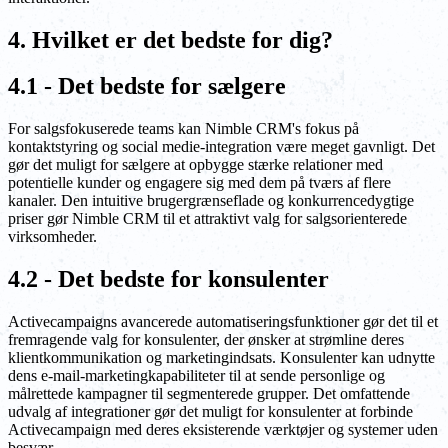
4. Hvilket er det bedste for dig?
4.1 - Det bedste for sælgere
For salgsfokuserede teams kan Nimble CRM's fokus på
kontaktstyring og social medie-integration være meget gavnligt. Det
gør det muligt for sælgere at opbygge stærke relationer med
potentielle kunder og engagere sig med dem på tværs af flere
kanaler. Den intuitive brugergrænseflade og konkurrencedygtige
priser gør Nimble CRM til et attraktivt valg for salgsorienterede
virksomheder.
4.2 - Det bedste for konsulenter
Activecampaigns avancerede automatiseringsfunktioner gør det til et
fremragende valg for konsulenter, der ønsker at strømline deres
klientkommunikation og marketingindsats. Konsulenter kan udnytte
dens e-mail-marketingkapabiliteter til at sende personlige og
målrettede kampagner til segmenterede grupper. Det omfattende
udvalg af integrationer gør det muligt for konsulenter at forbinde
Activecampaign med deres eksisterende værktøjer og systemer uden
besvær.