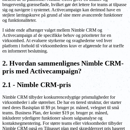
brugervenlig grænseflade, hvilket gør det lettere for teams at tilpasse
sig og navigere i systemet. Activecampaign kan derimod have en
stejlere læringskurve på grund af sine mere avancerede funktioner
og funktionaliteter.
I sidste ende afhænger valget mellem Nimble CRM og
Activecampaign af de specifikke behov og prioriteter for en
virksomhed. At evaluere styrkerne og svaghederne ved hver
platform i forhold til virksomhedens krav er afgørende for at træffe
en informeret beslutning.
2. Hvordan sammenlignes Nimble CRM-
pris med Activecampaign?
2.1 - Nimble CRM-pris
Nimble CRM tilbyder konkurrencedygtige prismuligheder for
virksomheder i alle størrelser. De har en tiered struktur, der starter
med deres Basisplan til $9 pr. bruger pr. måned, velegnet til små
teams. Business Plan, der koster $19 pr. bruger pr. måned,
inkluderer yderligere funktioner såsom salgsanalyse og
kontaktsegmentering. For større teams eller virksomheder tilbyder
Nimble CRM også en Tilpasset plan med skræddersyet pris baseret