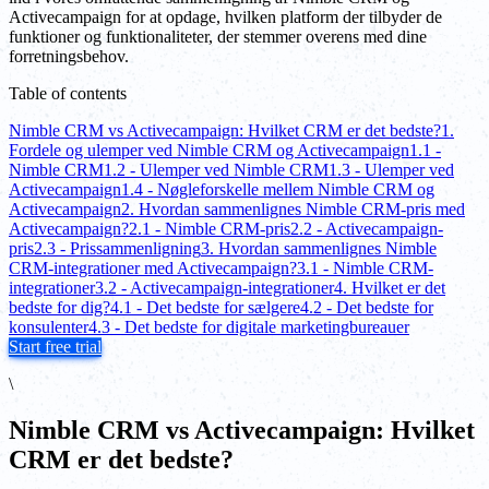
Activecampaign for at opdage, hvilken platform der tilbyder de
funktioner og funktionaliteter, der stemmer overens med dine
forretningsbehov.
Table of contents
Nimble CRM vs Activecampaign: Hvilket CRM er det bedste?
1.
Fordele og ulemper ved Nimble CRM og Activecampaign
1.1 -
Nimble CRM
1.2 - Ulemper ved Nimble CRM
1.3 - Ulemper ved
Activecampaign
1.4 - Nøgleforskelle mellem Nimble CRM og
Activecampaign
2. Hvordan sammenlignes Nimble CRM-pris med
Activecampaign?
2.1 - Nimble CRM-pris
2.2 - Activecampaign-
pris
2.3 - Prissammenligning
3. Hvordan sammenlignes Nimble
CRM-integrationer med Activecampaign?
3.1 - Nimble CRM-
integrationer
3.2 - Activecampaign-integrationer
4. Hvilket er det
bedste for dig?
4.1 - Det bedste for sælgere
4.2 - Det bedste for
konsulenter
4.3 - Det bedste for digitale marketingbureauer
Start free trial
\
Nimble CRM vs Activecampaign: Hvilket
CRM er det bedste?