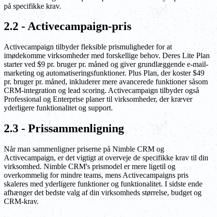
på specifikke krav.
2.2 - Activecampaign-pris
Activecampaign tilbyder fleksible prismuligheder for at
imødekomme virksomheder med forskellige behov. Deres Lite Plan
starter ved $9 pr. bruger pr. måned og giver grundlæggende e-mail-
marketing og automatiseringsfunktioner. Plus Plan, der koster $49
pr. bruger pr. måned, inkluderer mere avancerede funktioner såsom
CRM-integration og lead scoring. Activecampaign tilbyder også
Professional og Enterprise planer til virksomheder, der kræver
yderligere funktionalitet og support.
2.3 - Prissammenligning
Når man sammenligner priserne på Nimble CRM og
Activecampaign, er det vigtigt at overveje de specifikke krav til din
virksomhed. Nimble CRM's prismodel er mere ligetil og
overkommelig for mindre teams, mens Activecampaigns pris
skaleres med yderligere funktioner og funktionalitet. I sidste ende
afhænger det bedste valg af din virksomheds størrelse, budget og
CRM-krav.