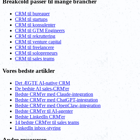
Breakcold passer til mange brancher
CRM til bureauer
CRM til startups
CRM til konsulenter
CRM til GTM Engineers
CRM til rekruttering
CRM til venture capital
CRM til freelancere
CRM til solopreneurs
CRM til sales teams
Vores bedste artikler
Det ÆGTE AI-native CRM
De bedste AI sales-CRM'er
Bedste CRM'er med Claude-integration
Bedste CRM'er med ChatGPT-integration
Bedste CRM'er med OpenClaw-integration
Bedste CRM'er til AI-agenter
Bedste LinkedIn CRM'er
14 bedste CRM'er til sales teams
LinkedIn inbox-styring
Andre ressourcer