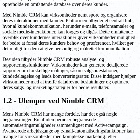
opretholde en omfattende database over deres kunder.
Med Nimble CRM kan virksomheder nemt spore og organisere
deres interaktioner med kunder. Platformen tilbyder et centralt hub,
hvor al kundekommunikation, herunder e-mails, telefonsamtaler og
sociale medie-interaktioner, kan logges og tilgås. Dette omfattende
overblik over kundernes interaktioner giver virksomheder mulighed
for bedre at forstå deres kunders behov og præferencer, hvilket gør
det muligt for dem at give personlig og målrettet kommunikation.
Desuden tilbyder Nimble CRM robuste analyse- og
rapporteringsfunktioner. Virksomheder kan generere detaljerede
rapporter om forskellige målinger, såsom salgspræstationer,
kundedeltagelse og leads konverteringsrater. Disse indsigter hjælper
virksomheder med at træffe datadrevne beslutninger og optimere
deres salgs- og marketingstrategier for bedre resultater.
1.2 - Ulemper ved Nimble CRM
Mens Nimble CRM har mange fordele, har det også nogle
begrænsninger. En af ulemperne er begrænsede
automatiseringsmuligheder sammenlignet med Activecampaign.
Avancerede arbejdsgange og e-mail-automatiseringsfunktioner kan
mangle for virksomheder med komplekse marketing- eller