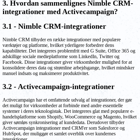
3. Hvordan sammenlignes Nimble CRM-
integrationer med Activecampaign?
3.1 - Nimble CRM-integrationer
Nimble CRM tilbyder en række integrationer med populære
værktøjer og platforme, hvilket yderligere forbedrer dens
kapabiliteter. Det integreres problemfrit med G Suite, Office 365 og
adskillige sociale medieplatforme som LinkedIn, Twitter og
Facebook. Disse integrationer giver virksomheder mulighed for at
konsolidere deres data og strømline arbejdsgange, hvilket mindsker
manuel indsats og maksimerer produktivitet.
3.2 - Activecampaign-integrationer
Activecampaign har et omfattende udvalg af integrationer, der gør
det muligt for virksomheder at forbinde med andre essentielle
systemer i deres teknologistak. Det integreres glat med populære e-
handelsplatforme som Shopify, WooCommerce og Magento, hvilket
giver sømløs synkronisering af kundedata. Derudover tilbyder
Activecampaign integrationer med CRM'er som Salesforce og
HubSpot, der muliggør et samlet overblik over kundernes
interaktioner.