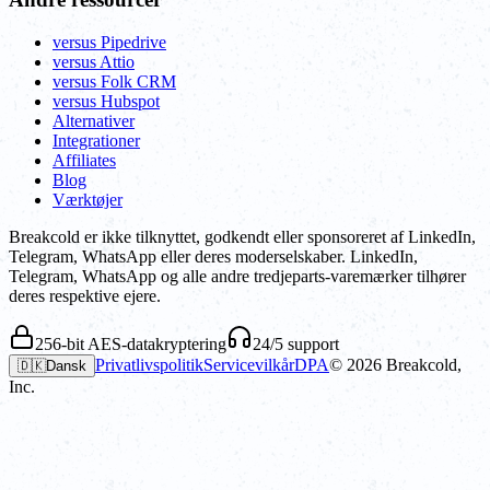
versus Pipedrive
versus Attio
versus Folk CRM
versus Hubspot
Alternativer
Integrationer
Affiliates
Blog
Værktøjer
Breakcold er ikke tilknyttet, godkendt eller sponsoreret af LinkedIn,
Telegram, WhatsApp eller deres moderselskaber. LinkedIn,
Telegram, WhatsApp og alle andre tredjeparts-varemærker tilhører
deres respektive ejere.
256-bit AES-datakryptering
24/5 support
Privatlivspolitik
Servicevilkår
DPA
©
2026
Breakcold,
🇩🇰
Dansk
Inc.