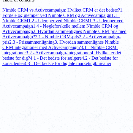
Nimble CRM vs Activecampaign: Hvilket CRM er det bedste?
1.
Fordele og ulemper ved Nimble CRM og Activecampaign
1.1 -
Nimble CRM
1.2 - Ulemper ved Nimble CRM
1.3 - Ulemper ved
Activecampaign
1.4 - Nøgleforskelle mellem Nimble CRM og
Activecampaign
2. Hvordan sammenlignes Nimble CRM-pris med
Activecampaign?
2.1 - Nimble CRM-pris
2.2 - Activecampaign-
pris
2.3 - Prissammenligning
3. Hvordan sammenlignes Nimble
CRM-integrationer med Activecampaign?
3.1 - Nimble CRM-
integrationer
3.2 - Activecampaign-integrationer
4. Hvilket er det
bedste for dig?
4.1 - Det bedste for sælgere
4.2 - Det bedste for
konsulenter
4.3 - Det bedste for digitale marketingbureauer