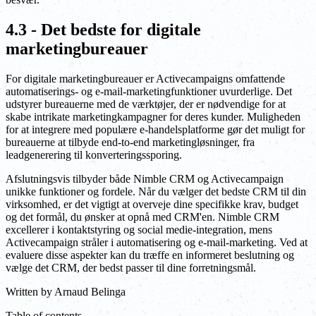
4.3 - Det bedste for digitale
marketingbureauer
For digitale marketingbureauer er Activecampaigns omfattende
automatiserings- og e-mail-marketingfunktioner uvurderlige. Det
udstyrer bureauerne med de værktøjer, der er nødvendige for at
skabe intrikate marketingkampagner for deres kunder. Muligheden
for at integrere med populære e-handelsplatforme gør det muligt for
bureauerne at tilbyde end-to-end marketingløsninger, fra
leadgenerering til konverteringssporing.
Afslutningsvis tilbyder både Nimble CRM og Activecampaign
unikke funktioner og fordele. Når du vælger det bedste CRM til din
virksomhed, er det vigtigt at overveje dine specifikke krav, budget
og det formål, du ønsker at opnå med CRM'en. Nimble CRM
excellerer i kontaktstyring og social medie-integration, mens
Activecampaign stråler i automatisering og e-mail-marketing. Ved at
evaluere disse aspekter kan du træffe en informeret beslutning og
vælge det CRM, der bedst passer til dine forretningsmål.
Written by
Arnaud Belinga
Table of contents