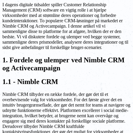
I dagens digitale tidsalder spiller Customer Relationship
Management (CRM) software en vigtig rolle i at hjælpe
virksomheder med at strømline deres operationer og forbedre
kundeinteraktioner. To populære CRM-løsninger på markedet er
Nimble CRM og Activecampaign. I denne artikel vil vi
sammenligne disse to platforme for at afgøre, hvilken der er den
bedste. Vi vil diskutere fordele og ulemper ved begge systemer,
sammenligne deres prismodeller, analysere deres integrationer og til
sidst give anbefalinger til forskellige bruger-scenarier.
1. Fordele og ulemper ved Nimble CRM
og Activecampaign
1.1 - Nimble CRM
Nimble CRM tilbyder en række fordele, der gør det til et
overbevisende valg for virksomheder. For det første giver det en
intuitiv brugergrænseflade, der gør det nemt for teams at navigere og
udnytte funktionerne effektivt. Platformen excellerer i social medie-
integration, hvilket betyder, at brugerne nemt kan overvåge og
engagere sig med deres kontakter på forskellige sociale platforme.
Derudover tilbyder Nimble CRM kraftfulde
kontaktstyringsfunktioner, der gør det muligt for virksomheder at