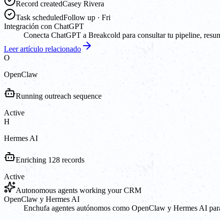
Record created
Casey Rivera
Task scheduled
Follow up · Fri
Integración con ChatGPT
Conecta ChatGPT a Breakcold para consultar tu pipeline, resumir
Leer artículo relacionado
O
OpenClaw
Running outreach sequence
Active
H
Hermes AI
Enriching 128 records
Active
Autonomous agents working your CRM
OpenClaw y Hermes AI
Enchufa agentes autónomos como OpenClaw y Hermes AI para ges