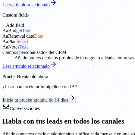
Leer artículo relacionado
Custom fields
+ Add field
Aa
Budget
Text
Aa
Renewal date
Date
Aa
Plan
Select
Aa
Notes
Text
Campos personalizados del CRM
Añade puntos de datos propios de tu negocio a leads, empresas 
Leer artículo relacionado
Prueba Breakcold ahora
¿Listo para acelerar tu pipeline con IA?
Inicia tu prueba gratuita de 14 días
Conversaciones
Habla con tus leads en todos los canales
Añade contactos desde cualquier sitio, unifica cada mensaje en una so