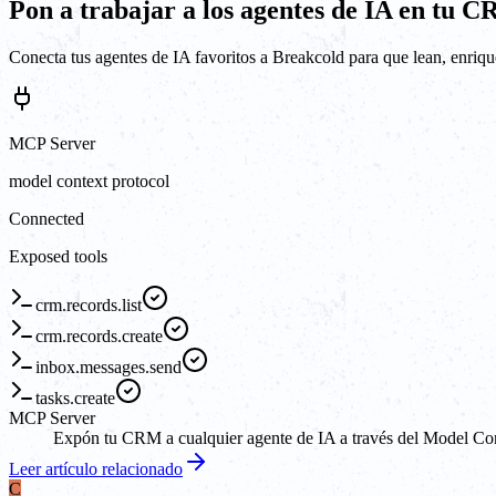
Pon a trabajar a los agentes de IA en tu 
Conecta tus agentes de IA favoritos a Breakcold para que lean, enriq
MCP Server
model context protocol
Connected
Exposed tools
crm.records.list
crm.records.create
inbox.messages.send
tasks.create
MCP Server
Expón tu CRM a cualquier agente de IA a través del Model Conte
Leer artículo relacionado
C