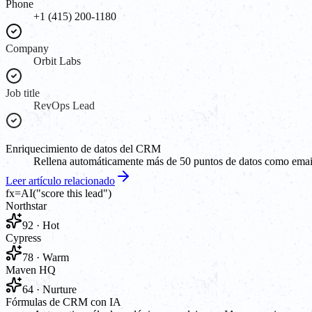
Phone
+1 (415) 200-1180
Company
Orbit Labs
Job title
RevOps Lead
Enriquecimiento de datos del CRM
Rellena automáticamente más de 50 puntos de datos como email, 
Leer artículo relacionado
fx
=AI(
"score this lead"
)
Northstar
92 · Hot
Cypress
78 · Warm
Maven HQ
64 · Nurture
Fórmulas de CRM con IA