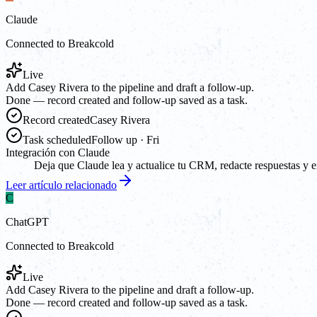
Claude
Connected to Breakcold
Live
Add Casey Rivera to the pipeline and draft a follow-up.
Done — record created and follow-up saved as a task.
Record created
Casey Rivera
Task scheduled
Follow up · Fri
Integración con Claude
Deja que Claude lea y actualice tu CRM, redacte respuestas y e
Leer artículo relacionado
C
ChatGPT
Connected to Breakcold
Live
Add Casey Rivera to the pipeline and draft a follow-up.
Done — record created and follow-up saved as a task.