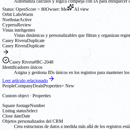
Automatiza cálculos y lógica compleja con IA para enriquecer dat
Status: Open
Score > 80
Owner: Me
AI view
Orbit Labs
Warm
Northstar
Active
Cypress
Review
Vistas inteligentes
Vistas dinámicas y personalizables que filtran y organizan regis
Casey Rivera
Duplicate
Casey Rivera
Duplicate
Casey Rivera
#BC-2048
Identificadores únicos
Asigna y gestiona IDs únicos en los registros para mantener los 
Leer artículo relacionado
People
Company
Deals
Properties
+ New
Custom object · Properties
Square footage
Number
Listing status
Select
Close date
Date
Objetos personalizados del CRM
Crea estructuras de datos a medida más allá de los registros es