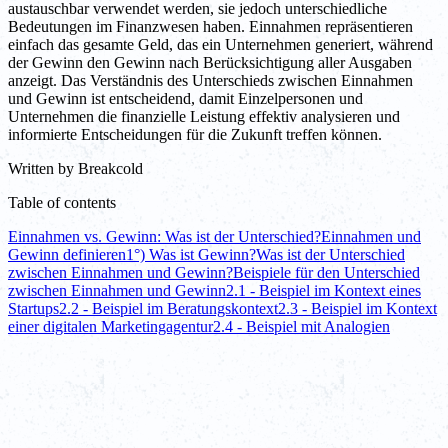
austauschbar verwendet werden, sie jedoch unterschiedliche
Bedeutungen im Finanzwesen haben. Einnahmen repräsentieren
einfach das gesamte Geld, das ein Unternehmen generiert, während
der Gewinn den Gewinn nach Berücksichtigung aller Ausgaben
anzeigt. Das Verständnis des Unterschieds zwischen Einnahmen
und Gewinn ist entscheidend, damit Einzelpersonen und
Unternehmen die finanzielle Leistung effektiv analysieren und
informierte Entscheidungen für die Zukunft treffen können.
Written by
Breakcold
Table of contents
Einnahmen vs. Gewinn: Was ist der Unterschied?
Einnahmen und
Gewinn definieren
1°) Was ist Gewinn?
Was ist der Unterschied
zwischen Einnahmen und Gewinn?
Beispiele für den Unterschied
zwischen Einnahmen und Gewinn
2.1 - Beispiel im Kontext eines
Startups
2.2 - Beispiel im Beratungskontext
2.3 - Beispiel im Kontext
einer digitalen Marketingagentur
2.4 - Beispiel mit Analogien