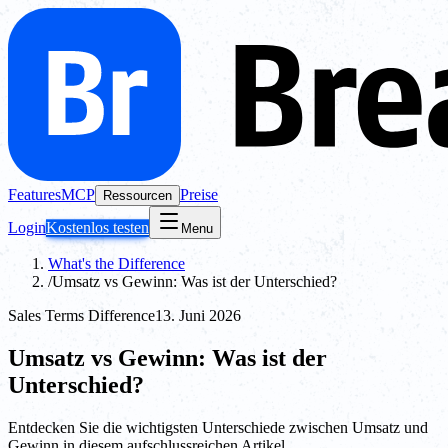
Features
MCP
Preise
Ressourcen
Login
Kostenlos testen
Menu
What's the Difference
/
Umsatz vs Gewinn: Was ist der Unterschied?
Sales Terms Difference
13. Juni 2026
Umsatz vs Gewinn: Was ist der
Unterschied?
Entdecken Sie die wichtigsten Unterschiede zwischen Umsatz und
Gewinn in diesem aufschlussreichen Artikel.