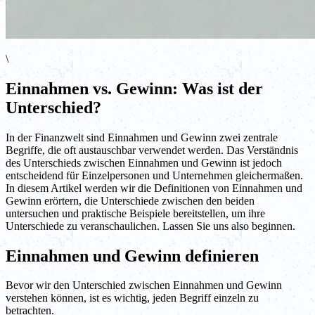
\
Einnahmen vs. Gewinn: Was ist der
Unterschied?
In der Finanzwelt sind Einnahmen und Gewinn zwei zentrale
Begriffe, die oft austauschbar verwendet werden. Das Verständnis
des Unterschieds zwischen Einnahmen und Gewinn ist jedoch
entscheidend für Einzelpersonen und Unternehmen gleichermaßen.
In diesem Artikel werden wir die Definitionen von Einnahmen und
Gewinn erörtern, die Unterschiede zwischen den beiden
untersuchen und praktische Beispiele bereitstellen, um ihre
Unterschiede zu veranschaulichen. Lassen Sie uns also beginnen.
Einnahmen und Gewinn definieren
Bevor wir den Unterschied zwischen Einnahmen und Gewinn
verstehen können, ist es wichtig, jeden Begriff einzeln zu
betrachten.