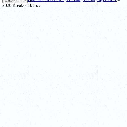
2026
Breakcold, Inc.