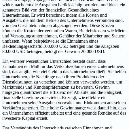
wider, nachdem die Ausgaben berücksichtigt wurden, und bietet ein
genaueres Bild von der finanziellen Gesundheit eines
Unternehmens. Er wird berechnet, indem alle Kosten und
Ausgaben, die mit dem Betrieb des Unternehmens verbunden sind,
von den Gesamteinnahmen abgezogen werden. Diese Kosten
können die Kosten der verkauften Waren, Betriebskosten wie Miete
und Versorgungsunternehmen, Gehälter der Mitarbeiter und Steuern
umfassen. Wenn beispielsweise die Einnahmen eines
Bekleidungsgeschäfts 100.000 USD betragen und die Ausgaben
80.000 USD betragen, beträgt der Gewinn 20.000 USD.
Ein weiterer wesentlicher Unterschied besteht darin, dass
Einnahmen ein Maß für das Verkaufsvolumen eines Unternehmens
sind, das angibt, wie viel Geld in das Unternehmen fließt. Sie helfen
Unternehmen, die Nachfrage nach ihren Produkten oder
Dienstleistungen zu verstehen und können verwendet werden, um
Markttrends und Kundenpräferenzen zu bewerten. Gewinn
hingegen quantifiziert die Effizienz der Abläufe und die Fähigkeit,
finanzielle Gewinne zu erzielen. Er zeigt, wie effektiv ein
Unternehmen seine Ausgaben verwaltet und Einkommen aus seinen
Verkäufen generiert. Eine hohe Gewinnmarge weist darauf hin, dass
ein Unternehmen effizient arbeitet und eine gesunde Rendite auf das
investierte Kapital erzielt.
Das Verständnis des Unterschieds zwischen Einnahmen und