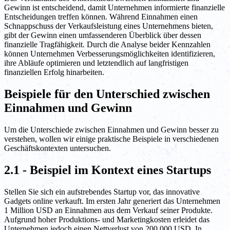
Gewinn ist entscheidend, damit Unternehmen informierte finanzielle
Entscheidungen treffen können. Während Einnahmen einen
Schnappschuss der Verkaufsleistung eines Unternehmens bieten,
gibt der Gewinn einen umfassenderen Überblick über dessen
finanzielle Tragfähigkeit. Durch die Analyse beider Kennzahlen
können Unternehmen Verbesserungsmöglichkeiten identifizieren,
ihre Abläufe optimieren und letztendlich auf langfristigen
finanziellen Erfolg hinarbeiten.
Beispiele für den Unterschied zwischen
Einnahmen und Gewinn
Um die Unterschiede zwischen Einnahmen und Gewinn besser zu
verstehen, wollen wir einige praktische Beispiele in verschiedenen
Geschäftskontexten untersuchen.
2.1 - Beispiel im Kontext eines Startups
Stellen Sie sich ein aufstrebendes Startup vor, das innovative
Gadgets online verkauft. Im ersten Jahr generiert das Unternehmen
1 Million USD an Einnahmen aus dem Verkauf seiner Produkte.
Aufgrund hoher Produktions- und Marketingkosten erleidet das
Unternehmen jedoch einen Nettverlust von 200.000 USD. In