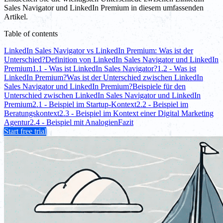
Sales Navigator und LinkedIn Premium in diesem umfassenden
Artikel.
Table of contents
LinkedIn Sales Navigator vs LinkedIn Premium: Was ist der
Unterschied?
Definition von LinkedIn Sales Navigator und LinkedIn
Premium
1.1 - Was ist LinkedIn Sales Navigator?
1.2 - Was ist
LinkedIn Premium?
Was ist der Unterschied zwischen LinkedIn
Sales Navigator und LinkedIn Premium?
Beispiele für den
Unterschied zwischen LinkedIn Sales Navigator und LinkedIn
Premium
2.1 - Beispiel im Startup-Kontext
2.2 - Beispiel im
Beratungskontext
2.3 - Beispiel im Kontext einer Digital Marketing
Agentur
2.4 - Beispiel mit Analogien
Fazit
Start free trial