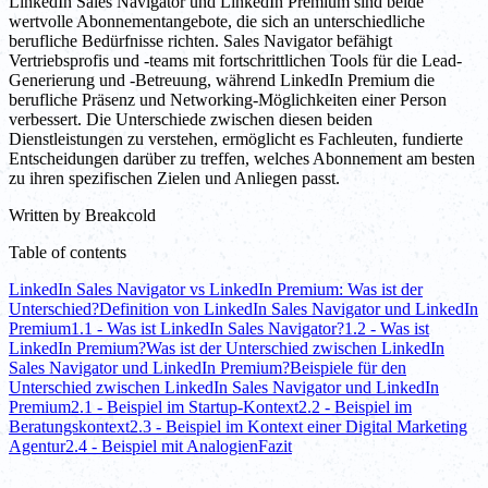
LinkedIn Sales Navigator und LinkedIn Premium sind beide
wertvolle Abonnementangebote, die sich an unterschiedliche
berufliche Bedürfnisse richten. Sales Navigator befähigt
Vertriebsprofis und -teams mit fortschrittlichen Tools für die Lead-
Generierung und -Betreuung, während LinkedIn Premium die
berufliche Präsenz und Networking-Möglichkeiten einer Person
verbessert. Die Unterschiede zwischen diesen beiden
Dienstleistungen zu verstehen, ermöglicht es Fachleuten, fundierte
Entscheidungen darüber zu treffen, welches Abonnement am besten
zu ihren spezifischen Zielen und Anliegen passt.
Written by
Breakcold
Table of contents
LinkedIn Sales Navigator vs LinkedIn Premium: Was ist der
Unterschied?
Definition von LinkedIn Sales Navigator und LinkedIn
Premium
1.1 - Was ist LinkedIn Sales Navigator?
1.2 - Was ist
LinkedIn Premium?
Was ist der Unterschied zwischen LinkedIn
Sales Navigator und LinkedIn Premium?
Beispiele für den
Unterschied zwischen LinkedIn Sales Navigator und LinkedIn
Premium
2.1 - Beispiel im Startup-Kontext
2.2 - Beispiel im
Beratungskontext
2.3 - Beispiel im Kontext einer Digital Marketing
Agentur
2.4 - Beispiel mit Analogien
Fazit