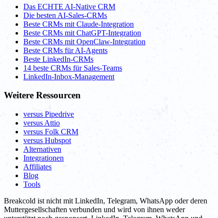
Das ECHTE AI-Native CRM
Die besten AI-Sales-CRMs
Beste CRMs mit Claude-Integration
Beste CRMs mit ChatGPT-Integration
Beste CRMs mit OpenClaw-Integration
Beste CRMs für AI-Agents
Beste LinkedIn-CRMs
14 beste CRMs für Sales-Teams
LinkedIn-Inbox-Management
Weitere Ressourcen
versus Pipedrive
versus Attio
versus Folk CRM
versus Hubspot
Alternativen
Integrationen
Affiliates
Blog
Tools
Breakcold ist nicht mit LinkedIn, Telegram, WhatsApp oder deren
Muttergesellschaften verbunden und wird von ihnen weder