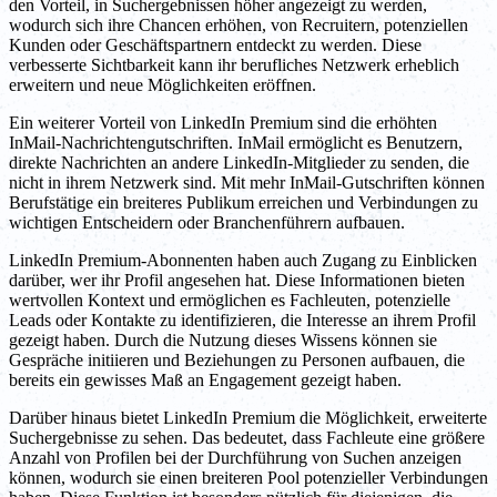
den Vorteil, in Suchergebnissen höher angezeigt zu werden,
wodurch sich ihre Chancen erhöhen, von Recruitern, potenziellen
Kunden oder Geschäftspartnern entdeckt zu werden. Diese
verbesserte Sichtbarkeit kann ihr berufliches Netzwerk erheblich
erweitern und neue Möglichkeiten eröffnen.
Ein weiterer Vorteil von LinkedIn Premium sind die erhöhten
InMail-Nachrichtengutschriften. InMail ermöglicht es Benutzern,
direkte Nachrichten an andere LinkedIn-Mitglieder zu senden, die
nicht in ihrem Netzwerk sind. Mit mehr InMail-Gutschriften können
Berufstätige ein breiteres Publikum erreichen und Verbindungen zu
wichtigen Entscheidern oder Branchenführern aufbauen.
LinkedIn Premium-Abonnenten haben auch Zugang zu Einblicken
darüber, wer ihr Profil angesehen hat. Diese Informationen bieten
wertvollen Kontext und ermöglichen es Fachleuten, potenzielle
Leads oder Kontakte zu identifizieren, die Interesse an ihrem Profil
gezeigt haben. Durch die Nutzung dieses Wissens können sie
Gespräche initiieren und Beziehungen zu Personen aufbauen, die
bereits ein gewisses Maß an Engagement gezeigt haben.
Darüber hinaus bietet LinkedIn Premium die Möglichkeit, erweiterte
Suchergebnisse zu sehen. Das bedeutet, dass Fachleute eine größere
Anzahl von Profilen bei der Durchführung von Suchen anzeigen
können, wodurch sie einen breiteren Pool potenzieller Verbindungen