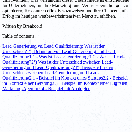
umzuwandeln. Das Verständnis dieser Unterschiede ist entscheidend
für Unternehmen, um ihre Marketing- und Vertriebsbemühungen zu
optimieren, Ressourcen effektiv zuzuweisen und ihre Chancen auf
Erfolg im heutigen wettbewerbsintensiven Markt zu erhöhen.
Written by
Breakcold
Table of contents
Lead-Generierung vs. Lead-Qualifizierung: Was ist der
Unterschied?
1°) Definition von Lead-Generierung und Lead-
Qualifizierung
1.1 - Was ist Lead-Generierung?
1.2 - Was ist Lead-
Qualifizierung?
2°) Was ist der Unterschied zwischen Lead-
Generierung und Lead-Qualifizierung?
3°) Beispiele für den
Unterschied zwischen Lead-Generierung und Lead-
Qualifizierung
2.1 - Beispiel im Kontext eines Startups
2.2 - Beispiel
im Kontext einer Beratung
2.3 - Beispiel im Kontext einer Digitalen
Marketing-Agentur
2.4 - Beispiel mit Analogien