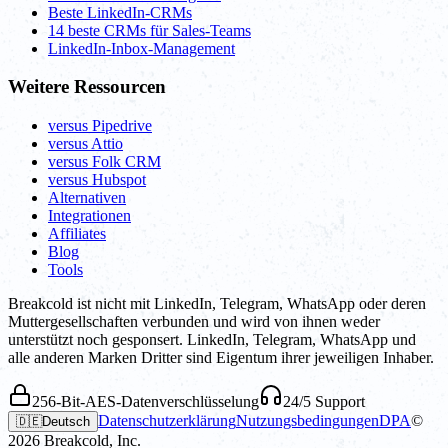
Beste LinkedIn-CRMs
14 beste CRMs für Sales-Teams
LinkedIn-Inbox-Management
Weitere Ressourcen
versus Pipedrive
versus Attio
versus Folk CRM
versus Hubspot
Alternativen
Integrationen
Affiliates
Blog
Tools
Breakcold ist nicht mit LinkedIn, Telegram, WhatsApp oder deren
Muttergesellschaften verbunden und wird von ihnen weder
unterstützt noch gesponsert. LinkedIn, Telegram, WhatsApp und
alle anderen Marken Dritter sind Eigentum ihrer jeweiligen Inhaber.
256-Bit-AES-Datenverschlüsselung
24/5 Support
Datenschutzerklärung
Nutzungsbedingungen
DPA
©
🇩🇪
Deutsch
2026
Breakcold, Inc.