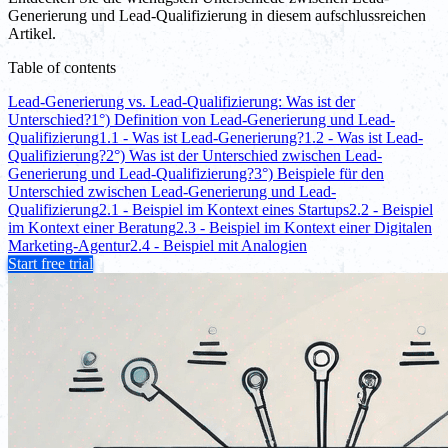
Generierung und Lead-Qualifizierung in diesem aufschlussreichen
Artikel.
Table of contents
Lead-Generierung vs. Lead-Qualifizierung: Was ist der
Unterschied?
1°) Definition von Lead-Generierung und Lead-
Qualifizierung
1.1 - Was ist Lead-Generierung?
1.2 - Was ist Lead-
Qualifizierung?
2°) Was ist der Unterschied zwischen Lead-
Generierung und Lead-Qualifizierung?
3°) Beispiele für den
Unterschied zwischen Lead-Generierung und Lead-
Qualifizierung
2.1 - Beispiel im Kontext eines Startups
2.2 - Beispiel
im Kontext einer Beratung
2.3 - Beispiel im Kontext einer Digitalen
Marketing-Agentur
2.4 - Beispiel mit Analogien
Start free trial