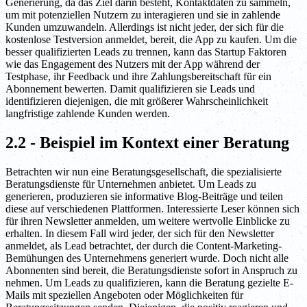
Generierung, da das Ziel darin besteht, Kontaktdaten zu sammeln,
um mit potenziellen Nutzern zu interagieren und sie in zahlende
Kunden umzuwandeln. Allerdings ist nicht jeder, der sich für die
kostenlose Testversion anmeldet, bereit, die App zu kaufen. Um die
besser qualifizierten Leads zu trennen, kann das Startup Faktoren
wie das Engagement des Nutzers mit der App während der
Testphase, ihr Feedback und ihre Zahlungsbereitschaft für ein
Abonnement bewerten. Damit qualifizieren sie Leads und
identifizieren diejenigen, die mit größerer Wahrscheinlichkeit
langfristige zahlende Kunden werden.
2.2 - Beispiel im Kontext einer Beratung
Betrachten wir nun eine Beratungsgesellschaft, die spezialisierte
Beratungsdienste für Unternehmen anbietet. Um Leads zu
generieren, produzieren sie informative Blog-Beiträge und teilen
diese auf verschiedenen Plattformen. Interessierte Leser können sich
für ihren Newsletter anmelden, um weitere wertvolle Einblicke zu
erhalten. In diesem Fall wird jeder, der sich für den Newsletter
anmeldet, als Lead betrachtet, der durch die Content-Marketing-
Bemühungen des Unternehmens generiert wurde. Doch nicht alle
Abonnenten sind bereit, die Beratungsdienste sofort in Anspruch zu
nehmen. Um Leads zu qualifizieren, kann die Beratung gezielte E-
Mails mit speziellen Angeboten oder Möglichkeiten für