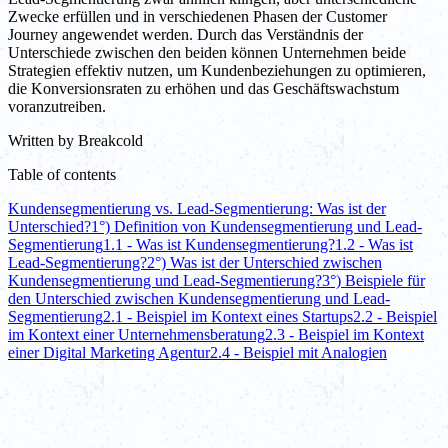
Zwecke erfüllen und in verschiedenen Phasen der Customer
Journey angewendet werden. Durch das Verständnis der
Unterschiede zwischen den beiden können Unternehmen beide
Strategien effektiv nutzen, um Kundenbeziehungen zu optimieren,
die Konversionsraten zu erhöhen und das Geschäftswachstum
voranzutreiben.
Written by
Breakcold
Table of contents
Kundensegmentierung vs. Lead-Segmentierung: Was ist der
Unterschied?
1°) Definition von Kundensegmentierung und Lead-
Segmentierung
1.1 - Was ist Kundensegmentierung?
1.2 - Was ist
Lead-Segmentierung?
2°) Was ist der Unterschied zwischen
Kundensegmentierung und Lead-Segmentierung?
3°) Beispiele für
den Unterschied zwischen Kundensegmentierung und Lead-
Segmentierung
2.1 - Beispiel im Kontext eines Startups
2.2 - Beispiel
im Kontext einer Unternehmensberatung
2.3 - Beispiel im Kontext
einer Digital Marketing Agentur
2.4 - Beispiel mit Analogien