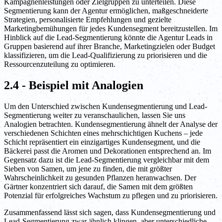
Kampagnenleistungen oder Zielgruppen zu unterteilen. Diese
Segmentierung kann der Agentur ermöglichen, maßgeschneiderte
Strategien, personalisierte Empfehlungen und gezielte
Marketingbemühungen für jedes Kundensegment bereitzustellen. Im
Hinblick auf die Lead-Segmentierung könnte die Agentur Leads in
Gruppen basierend auf ihrer Branche, Marketingzielen oder Budget
klassifizieren, um die Lead-Qualifizierung zu priorisieren und die
Ressourcenzuteilung zu optimieren.
2.4 - Beispiel mit Analogien
Um den Unterschied zwischen Kundensegmentierung und Lead-
Segmentierung weiter zu veranschaulichen, lassen Sie uns
Analogien betrachten. Kundensegmentierung ähnelt der Analyse der
verschiedenen Schichten eines mehrschichtigen Kuchens – jede
Schicht repräsentiert ein einzigartiges Kundensegment, und die
Bäckerei passt die Aromen und Dekorationen entsprechend an. Im
Gegensatz dazu ist die Lead-Segmentierung vergleichbar mit dem
Sieben von Samen, um jene zu finden, die mit größter
Wahrscheinlichkeit zu gesunden Pflanzen heranwachsen. Der
Gärtner konzentriert sich darauf, die Samen mit dem größten
Potenzial für erfolgreiches Wachstum zu pflegen und zu priorisieren.
Zusammenfassend lässt sich sagen, dass Kundensegmentierung und
Lead-Segmentierung zwar ähnlich klingen, aber unterschiedliche