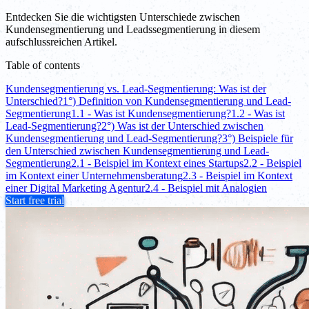
Entdecken Sie die wichtigsten Unterschiede zwischen
Kundensegmentierung und Leadssegmentierung in diesem
aufschlussreichen Artikel.
Table of contents
Kundensegmentierung vs. Lead-Segmentierung: Was ist der
Unterschied?
1°) Definition von Kundensegmentierung und Lead-
Segmentierung
1.1 - Was ist Kundensegmentierung?
1.2 - Was ist
Lead-Segmentierung?
2°) Was ist der Unterschied zwischen
Kundensegmentierung und Lead-Segmentierung?
3°) Beispiele für
den Unterschied zwischen Kundensegmentierung und Lead-
Segmentierung
2.1 - Beispiel im Kontext eines Startups
2.2 - Beispiel
im Kontext einer Unternehmensberatung
2.3 - Beispiel im Kontext
einer Digital Marketing Agentur
2.4 - Beispiel mit Analogien
Start free trial