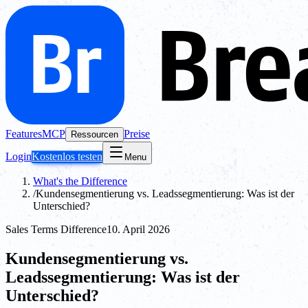
Features
MCP
Preise
Ressourcen
Login
Kostenlos testen
Menu
What's the Difference
/
Kundensegmentierung vs. Leadssegmentierung: Was ist der
Unterschied?
Sales Terms Difference
10. April 2026
Kundensegmentierung vs.
Leadssegmentierung: Was ist der
Unterschied?