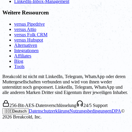
LinkedIn-Inbox-Management
Weitere Ressourcen
versus Pipedrive
versus Attio
versus Folk CRM
versus Hubspot
Alternativen
Integrationen
Affiliates
Blog
Tools
Breakcold ist nicht mit LinkedIn, Telegram, WhatsApp oder deren
Muttergesellschaften verbunden und wird von ihnen weder
unterstützt noch gesponsert. LinkedIn, Telegram, WhatsApp und
alle anderen Marken Dritter sind Eigentum ihrer jeweiligen Inhaber.
256-Bit-AES-Datenverschlüsselung
24/5 Support
Datenschutzerklärung
Nutzungsbedingungen
DPA
©
🇩🇪
Deutsch
2026
Breakcold, Inc.