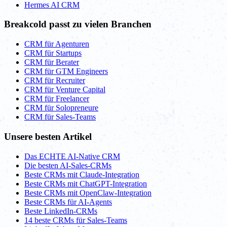
Hermes AI CRM
Breakcold passt zu vielen Branchen
CRM für Agenturen
CRM für Startups
CRM für Berater
CRM für GTM Engineers
CRM für Recruiter
CRM für Venture Capital
CRM für Freelancer
CRM für Solopreneure
CRM für Sales-Teams
Unsere besten Artikel
Das ECHTE AI-Native CRM
Die besten AI-Sales-CRMs
Beste CRMs mit Claude-Integration
Beste CRMs mit ChatGPT-Integration
Beste CRMs mit OpenClaw-Integration
Beste CRMs für AI-Agents
Beste LinkedIn-CRMs
14 beste CRMs für Sales-Teams