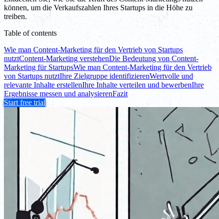
können, um die Verkaufszahlen Ihres Startups in die Höhe zu
treiben.
Table of contents
Wie man Content-Marketing für den Vertrieb von Startups
nutzt
Content-Marketing verstehen
Die Bedeutung von Content-
Marketing für Startups
Wie man Content-Marketing für den Vertrieb
von Startups nutzt
Ihre Zielgruppe identifizieren
Wertvolle und
relevante Inhalte erstellen
Ihre Inhalte verteilen und bewerben
Ihre
Ergebnisse messen und analysieren
Fazit
Start free trial