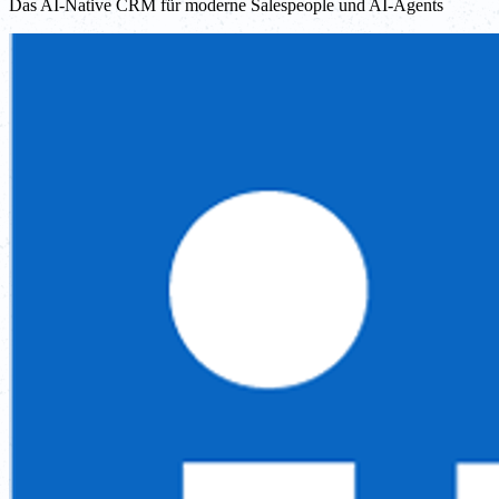
Das AI-Native CRM für moderne Salespeople und AI-Agents