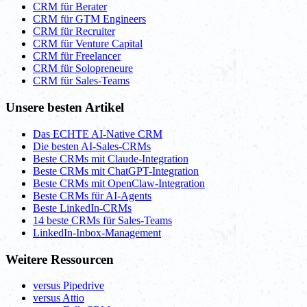
CRM für Berater
CRM für GTM Engineers
CRM für Recruiter
CRM für Venture Capital
CRM für Freelancer
CRM für Solopreneure
CRM für Sales-Teams
Unsere besten Artikel
Das ECHTE AI-Native CRM
Die besten AI-Sales-CRMs
Beste CRMs mit Claude-Integration
Beste CRMs mit ChatGPT-Integration
Beste CRMs mit OpenClaw-Integration
Beste CRMs für AI-Agents
Beste LinkedIn-CRMs
14 beste CRMs für Sales-Teams
LinkedIn-Inbox-Management
Weitere Ressourcen
versus Pipedrive
versus Attio