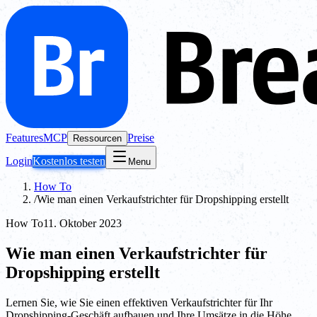
Features
MCP
Preise
Ressourcen
Login
Kostenlos testen
Menu
How To
/
Wie man einen Verkaufstrichter für Dropshipping erstellt
How To
11. Oktober 2023
Wie man einen Verkaufstrichter für
Dropshipping erstellt
Lernen Sie, wie Sie einen effektiven Verkaufstrichter für Ihr
Dropshipping-Geschäft aufbauen und Ihre Umsätze in die Höhe