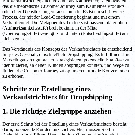
Ein Verkaufstrichter, auch bekannt als Kauftrichter, ist ein Modell,
das die theoretische Customer Journey zum Kauf eines Produkts
oder einer Dienstleistung veranschaulicht. Es ist ein schrittweiser
Prozess, der mit der Lead-Generierung beginnt und mit einem
Verkauf endet. Die Metapher des Trichters ist passend, da er oben
(Aufmerksamkeitsstufe) breit beginnt, in der Mitte
(Überlegungsstufe) verengt ist und unten (Entscheidungsstufe) am
kleinsten ist.
Das Verständnis des Konzepts des Verkaufstrichters ist entscheidend
für jedes Geschäft, einschließlich Dropshipping. Es hilft Ihnen, Ihre
Marketinganstrengungen zu strategisieren, potenzielle Engpässe zu
identifizieren, an denen Kunden abspringen könnten, und Wege zu
finden, die Customer Journey zu optimieren, um die Konversionen
zu erhöhen.
Schritte zur Erstellung eines
Verkaufstrichters für Dropshipping
1. Die richtige Zielgruppe anziehen
Der erste Schritt bei der Erstellung eines Verkaufstrichters besteht
darin, potenzielle Kunden anzuziehen. Hier müssen Sie Ihr
Zielpublikum auf Ihren Dropshipping-Shop und Ihr Angebot