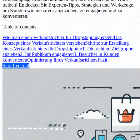
treiben! Entdecken Sie Experten-Tipps, Strategien und Werkzeuge,
um Kunden wie nie zuvor anzuziehen, zu engagieren und zu
konvertieren.
Table of contents
Wie man einen Verkaufstrichter für Dropshipping erstellt
Das
Konzept eines Verkaufstrichters verstehen
Schritte zur Erstellung
eines Verkaufstrichters für Dropshipping
1. Die richtige Zielgruppe
anziehen
2. Ihr Publikum engagieren
3. Besucher in Kunden
konvertieren
Optimierung Ihres Verkaufstrichters
Fazit
Start free trial