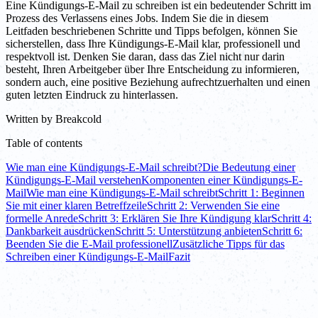
Eine Kündigungs-E-Mail zu schreiben ist ein bedeutender Schritt im
Prozess des Verlassens eines Jobs. Indem Sie die in diesem
Leitfaden beschriebenen Schritte und Tipps befolgen, können Sie
sicherstellen, dass Ihre Kündigungs-E-Mail klar, professionell und
respektvoll ist. Denken Sie daran, dass das Ziel nicht nur darin
besteht, Ihren Arbeitgeber über Ihre Entscheidung zu informieren,
sondern auch, eine positive Beziehung aufrechtzuerhalten und einen
guten letzten Eindruck zu hinterlassen.
Written by
Breakcold
Table of contents
Wie man eine Kündigungs-E-Mail schreibt?
Die Bedeutung einer
Kündigungs-E-Mail verstehen
Komponenten einer Kündigungs-E-
Mail
Wie man eine Kündigungs-E-Mail schreibt
Schritt 1: Beginnen
Sie mit einer klaren Betreffzeile
Schritt 2: Verwenden Sie eine
formelle Anrede
Schritt 3: Erklären Sie Ihre Kündigung klar
Schritt 4:
Dankbarkeit ausdrücken
Schritt 5: Unterstützung anbieten
Schritt 6:
Beenden Sie die E-Mail professionell
Zusätzliche Tipps für das
Schreiben einer Kündigungs-E-Mail
Fazit