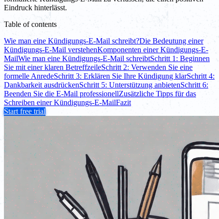
Eindruck hinterlässt.
Table of contents
Wie man eine Kündigungs-E-Mail schreibt?
Die Bedeutung einer
Kündigungs-E-Mail verstehen
Komponenten einer Kündigungs-E-
Mail
Wie man eine Kündigungs-E-Mail schreibt
Schritt 1: Beginnen
Sie mit einer klaren Betreffzeile
Schritt 2: Verwenden Sie eine
formelle Anrede
Schritt 3: Erklären Sie Ihre Kündigung klar
Schritt 4:
Dankbarkeit ausdrücken
Schritt 5: Unterstützung anbieten
Schritt 6:
Beenden Sie die E-Mail professionell
Zusätzliche Tipps für das
Schreiben einer Kündigungs-E-Mail
Fazit
Start free trial