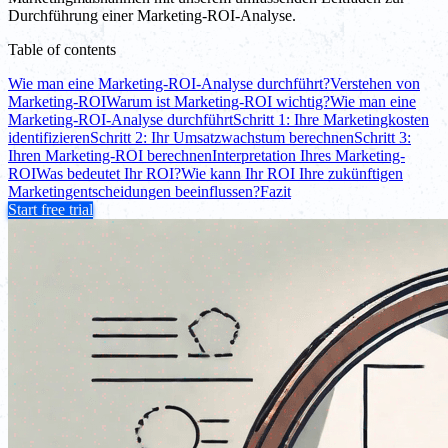
Durchführung einer Marketing-ROI-Analyse.
Table of contents
Wie man eine Marketing-ROI-Analyse durchführt?
Verstehen von
Marketing-ROI
Warum ist Marketing-ROI wichtig?
Wie man eine
Marketing-ROI-Analyse durchführt
Schritt 1: Ihre Marketingkosten
identifizieren
Schritt 2: Ihr Umsatzwachstum berechnen
Schritt 3:
Ihren Marketing-ROI berechnen
Interpretation Ihres Marketing-
ROI
Was bedeutet Ihr ROI?
Wie kann Ihr ROI Ihre zukünftigen
Marketingentscheidungen beeinflussen?
Fazit
Start free trial