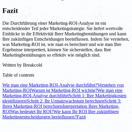
Fazit
Die Durchführung einer Marketing-ROI-Analyse ist ein
entscheidender Teil jeder Marketingstrategie. Sie liefert wertvolle
Einblicke in die Effektivität Ihrer Marketingbemühungen und kann
Ihre zukünftigen Entscheidungen beeinflussen. Indem Sie verstehen,
was Marketing-ROI ist, wie man es berechnet und wie man Ihre
Ergebnisse interpretiert, können Sie sicherstellen, dass Ihre
Marketingbemühungen so effektiv wie möglich sind.
Written by
Breakcold
Table of contents
Wie man eine Marketing-ROI-Analyse durchführt?
Verstehen von
Marketing-ROI
Warum ist Marketing-ROI wichtig?
Wie man eine
Marketing-ROI-Analyse durchführt
Schritt 1: Ihre Marketingkosten
identifizieren
Schritt 2: Ihr Umsatzwachstum berechnen
Schritt 3:
Ihren Marketing-ROI berechnen
Interpretation Ihres Marketing-
ROI
Was bedeutet Ihr ROI?
Wie kann Ihr ROI Ihre zukünftigen
Marketingentscheidungen beeinflussen?
Fazit