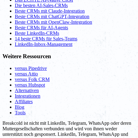
Die besten AI-Sales-CRMs
Beste CRMs mit Claude-Integration
Beste CRMs mit ChatGPT-Integration
Beste CRMs mit OpenClaw-Integration
Beste CRMs für AI-Agents
Beste LinkedIn-CRMs
14 beste CRMs für Sales-Teams
LinkedIn-Inbox-Management
Weitere Ressourcen
versus Pipedrive
versus Attio
versus Folk CRM
versus Hubspot
Alternativen
Integrationen
Affiliates
Blog
Tools
Breakcold ist nicht mit LinkedIn, Telegram, WhatsApp oder deren
Muttergesellschaften verbunden und wird von ihnen weder
unterstützt noch gesponsert. LinkedIn, Telegram, WhatsApp und