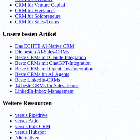
CRM für Venture Capital
CRM für Freelancer
CRM für Solopreneure
CRM für Sales-Teams
Unsere besten Artikel
Das ECHTE AI-Native CRM
Die besten AI-Sales-CRMs
Beste CRMs mit Claude-Integration
Beste CRMs mit ChatGPT-Integration
Beste CRMs mit OpenClaw-Integration
Beste CRMs für AI-Agents
Beste LinkedIn-CRMs
14 beste CRMs für Sales-Teams
LinkedIn-Inbox-Management
Weitere Ressourcen
versus Pipedrive
versus Attio
versus Folk CRM
versus Hubspot
Alternativen