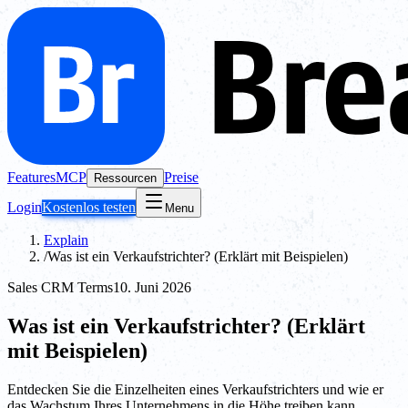
Features
MCP
Preise
Ressourcen
Login
Kostenlos testen
Menu
Explain
/
Was ist ein Verkaufstrichter? (Erklärt mit Beispielen)
Sales CRM Terms
10. Juni 2026
Was ist ein Verkaufstrichter? (Erklärt
mit Beispielen)
Entdecken Sie die Einzelheiten eines Verkaufstrichters und wie er
das Wachstum Ihres Unternehmens in die Höhe treiben kann.