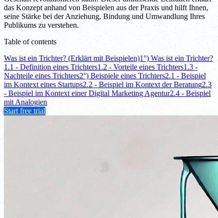
das Konzept anhand von Beispielen aus der Praxis und hilft Ihnen,
seine Stärke bei der Anziehung, Bindung und Umwandlung Ihres
Publikums zu verstehen.
Table of contents
Was ist ein Trichter? (Erklärt mit Beispielen)
1°) Was ist ein Trichter?
1.1 - Definition eines Trichters
1.2 - Vorteile eines Trichters
1.3 -
Nachteile eines Trichters
2°) Beispiele eines Trichters
2.1 - Beispiel
im Kontext eines Startups
2.2 - Beispiel im Kontext der Beratung
2.3
- Beispiel im Kontext einer Digital Marketing Agentur
2.4 - Beispiel
mit Analogien
Start free trial