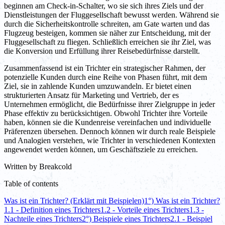
beginnen am Check-in-Schalter, wo sie sich ihres Ziels und der
Dienstleistungen der Fluggesellschaft bewusst werden. Während sie
durch die Sicherheitskontrolle schreiten, am Gate warten und das
Flugzeug besteigen, kommen sie näher zur Entscheidung, mit der
Fluggesellschaft zu fliegen. Schließlich erreichen sie ihr Ziel, was
die Konversion und Erfüllung ihrer Reisebedürfnisse darstellt.
Zusammenfassend ist ein Trichter ein strategischer Rahmen, der
potenzielle Kunden durch eine Reihe von Phasen führt, mit dem
Ziel, sie in zahlende Kunden umzuwandeln. Er bietet einen
strukturierten Ansatz für Marketing und Vertrieb, der es
Unternehmen ermöglicht, die Bedürfnisse ihrer Zielgruppe in jeder
Phase effektiv zu berücksichtigen. Obwohl Trichter ihre Vorteile
haben, können sie die Kundenreise vereinfachen und individuelle
Präferenzen übersehen. Dennoch können wir durch reale Beispiele
und Analogien verstehen, wie Trichter in verschiedenen Kontexten
angewendet werden können, um Geschäftsziele zu erreichen.
Written by
Breakcold
Table of contents
Was ist ein Trichter? (Erklärt mit Beispielen)
1°) Was ist ein Trichter?
1.1 - Definition eines Trichters
1.2 - Vorteile eines Trichters
1.3 -
Nachteile eines Trichters
2°) Beispiele eines Trichters
2.1 - Beispiel