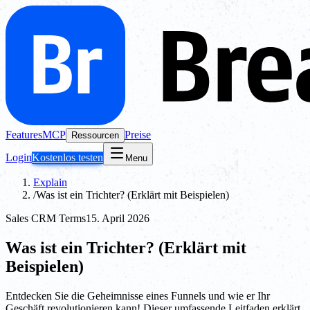
Features
MCP
Preise
Ressourcen
Login
Kostenlos testen
Menu
Explain
/
Was ist ein Trichter? (Erklärt mit Beispielen)
Sales CRM Terms
15. April 2026
Was ist ein Trichter? (Erklärt mit
Beispielen)
Entdecken Sie die Geheimnisse eines Funnels und wie er Ihr
Geschäft revolutionieren kann! Dieser umfassende Leitfaden erklärt