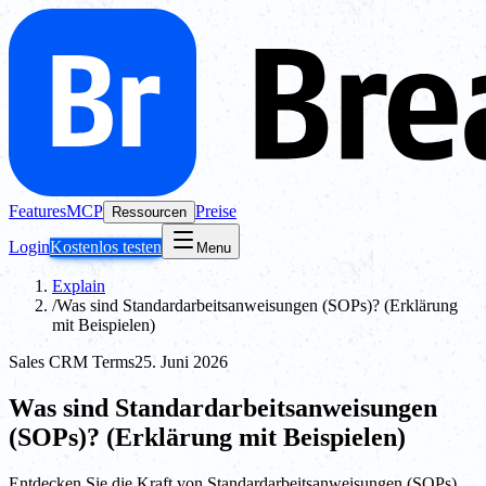
Features
MCP
Preise
Ressourcen
Login
Kostenlos testen
Menu
Explain
/
Was sind Standardarbeitsanweisungen (SOPs)? (Erklärung
mit Beispielen)
Sales CRM Terms
25. Juni 2026
Was sind Standardarbeitsanweisungen
(SOPs)? (Erklärung mit Beispielen)
Entdecken Sie die Kraft von Standardarbeitsanweisungen (SOPs),