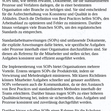
SOPs sind, wie bereits erwähnt, Dokumente, die die standardisierten
Prozesse und Verfahren darlegen, die in einer bestimmten
Organisation oder Branche zu befolgen sind. Sie sind entscheidend
für die Aufrechterhaltung von Konsistenz und Qualität in den
Abläufen. Durch die Definition von Best Practices helfen SOPs, den
Arbeitsablauf zu optimieren und Fehler zu minimieren. Darüber
hinaus verlangen viele Branchen SOPs, um den regulatorischen
Standards zu entsprechen.
Standardarbeitsanweisungen (SOPs) sind umfassende Dokumente,
die explizite Anweisungen dafür bieten, wie spezifische Aufgaben
oder Prozesse innerhalb einer Organisation durchzuführen sind. Sie
dienen als Referenz für die Mitarbeiter und stellen sicher, dass
Aufgaben konsistent und effizient ausgeführt werden.
Die Implementierung von SOPs bietet Organisationen mehrere
Vorteile. Erstens steigern SOPs die Produktivität, indem sie
Verwirrung und Mehrdeutigkeit minimieren. Mit klaren Richtlinien
können Mitarbeiter Aufgaben schneller und genauer ausführen.
SOPs verbessern auch die Kommunikation, da sie den Austausch
von Best Practices und standardisierten Methoden innerhalb der
Teams erleichtern. Darüber hinaus tragen SOPs zu einer höheren
Qualitätssicherung bei, indem sie sicherstellen, dass Aufgaben und
Prozesse konsistent und zuverlässig durchgeführt werden.
Darüber hinaus schaffen SOPs einen Rahmen für die Schulung