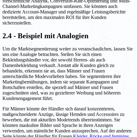
fortschrittliche Analytik, Conversion-Rate-Optimierung und Multi-
Channel-Marketingkampagnen umfassen. Sie könnten auch
dedizierte Account-Manager und regelmäßige Leistungsberichte
bereitstellen, um den maximalen ROI für ihre Kunden
sicherzustellen.
2.4 - Beispiel mit Analogien
Um die Marktsegmentierung weiter zu veranschaulichen, lassen Sie
uns eine Analogie betrachten. Stellen Sie sich einen
Bekleidungshändler vor, der sowohl Herren- als auch
Damenbekleidung verkauft. Anstatt alle Kunden gleich zu
behandeln, erkennen sie an, dass Männer und Frauen
unterschiedliche Modevorlieben haben. Sie segmentieren ihre
Marketingbemühungen, indem sie separate Kampagnen und
Botschaften erstellen, die speziell auf Männer und Frauen
zugeschnitten sind, was zu gezielterer Werbung und höherem
Kundenengagement führt.
Für Männer könnte der Händler sich darauf konzentrieren,
maßgeschneiderte Anzüge, lässige Hemden und Accessoires zu
bewerben, die mit aktuellen Modetrends übereinstimmen. Sie
könnten maskuline Bilder und Sprache in ihren Anzeigen
verwenden, um männliche Kunden anzusprechen. Auf der anderen
Seite könnte der Händler für Frauen
Kleider, Röcke und feminine