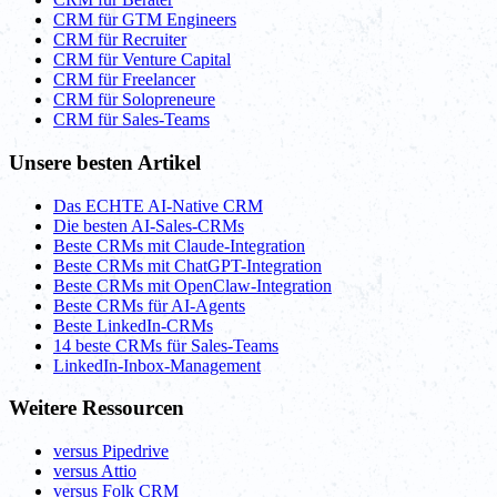
CRM für GTM Engineers
CRM für Recruiter
CRM für Venture Capital
CRM für Freelancer
CRM für Solopreneure
CRM für Sales-Teams
Unsere besten Artikel
Das ECHTE AI-Native CRM
Die besten AI-Sales-CRMs
Beste CRMs mit Claude-Integration
Beste CRMs mit ChatGPT-Integration
Beste CRMs mit OpenClaw-Integration
Beste CRMs für AI-Agents
Beste LinkedIn-CRMs
14 beste CRMs für Sales-Teams
LinkedIn-Inbox-Management
Weitere Ressourcen
versus Pipedrive
versus Attio
versus Folk CRM