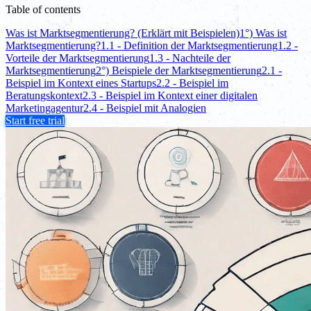
Table of contents
Was ist Marktsegmentierung? (Erklärt mit Beispielen)
1°) Was ist
Marktsegmentierung?
1.1 - Definition der Marktsegmentierung
1.2 -
Vorteile der Marktsegmentierung
1.3 - Nachteile der
Marktsegmentierung
2°) Beispiele der Marktsegmentierung
2.1 -
Beispiel im Kontext eines Startups
2.2 - Beispiel im
Beratungskontext
2.3 - Beispiel im Kontext einer digitalen
Marketingagentur
2.4 - Beispiel mit Analogien
Start free trial