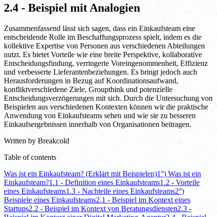
2.4 - Beispiel mit Analogien
Zusammenfassend lässt sich sagen, dass ein Einkaufsteam eine
entscheidende Rolle im Beschaffungsprozess spielt, indem es die
kollektive Expertise von Personen aus verschiedenen Abteilungen
nutzt. Es bietet Vorteile wie eine breite Perspektive, kollaborative
Entscheidungsfindung, verringerte Voreingenommenheit, Effizienz
und verbesserte Lieferantenbeziehungen. Es bringt jedoch auch
Herausforderungen in Bezug auf Koordinationsaufwand,
konfliktverschiedene Ziele, Groupthink und potenzielle
Entscheidungsverzögerungen mit sich. Durch die Untersuchung von
Beispielen aus verschiedenen Kontexten können wir die praktische
Anwendung von Einkaufsteams sehen und wie sie zu besseren
Einkaufsergebnissen innerhalb von Organisationen beitragen.
Written by
Breakcold
Table of contents
Was ist ein Einkaufsteam? (Erklärt mit Beispielen)
1°) Was ist ein
Einkaufsteam?
1.1 - Definition eines Einkaufsteams
1.2 - Vorteile
eines Einkaufsteams
1.3 - Nachteile eines Einkaufsteams
2°)
Beispiele eines Einkaufsteams
2.1 - Beispiel im Kontext eines
Startups
2.2 - Beispiel im Kontext von Beratungsdiensten
2.3 -