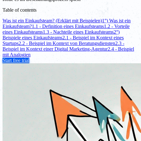
Table of contents
Was ist ein Einkaufsteam? (Erklärt mit Beispielen)
1°) Was ist ein
Einkaufsteam?
1.1 - Definition eines Einkaufsteams
1.2 - Vorteile
eines Einkaufsteams
1.3 - Nachteile eines Einkaufsteams
2°)
Beispiele eines Einkaufsteams
2.1 - Beispiel im Kontext eines
Startups
2.2 - Beispiel im Kontext von Beratungsdiensten
2.3 -
Beispiel im Kontext einer Digital Marketing-Agentur
2.4 - Beispiel
mit Analogien
Start free trial