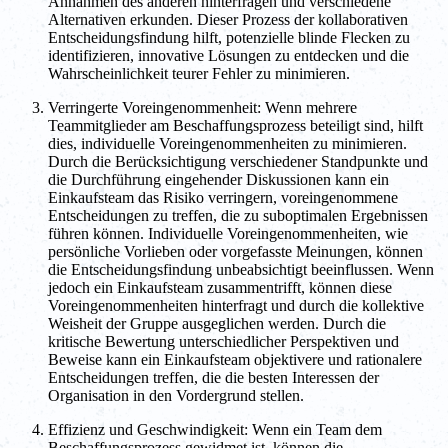
Annahmen des anderen hinterfragen und verschiedene
Alternativen erkunden. Dieser Prozess der kollaborativen
Entscheidungsfindung hilft, potenzielle blinde Flecken zu
identifizieren, innovative Lösungen zu entdecken und die
Wahrscheinlichkeit teurer Fehler zu minimieren.
Verringerte Voreingenommenheit: Wenn mehrere
Teammitglieder am Beschaffungsprozess beteiligt sind, hilft
dies, individuelle Voreingenommenheiten zu minimieren.
Durch die Berücksichtigung verschiedener Standpunkte und
die Durchführung eingehender Diskussionen kann ein
Einkaufsteam das Risiko verringern, voreingenommene
Entscheidungen zu treffen, die zu suboptimalen Ergebnissen
führen können. Individuelle Voreingenommenheiten, wie
persönliche Vorlieben oder vorgefasste Meinungen, können
die Entscheidungsfindung unbeabsichtigt beeinflussen. Wenn
jedoch ein Einkaufsteam zusammentrifft, können diese
Voreingenommenheiten hinterfragt und durch die kollektive
Weisheit der Gruppe ausgeglichen werden. Durch die
kritische Bewertung unterschiedlicher Perspektiven und
Beweise kann ein Einkaufsteam objektivere und rationalere
Entscheidungen treffen, die die besten Interessen der
Organisation in den Vordergrund stellen.
Effizienz und Geschwindigkeit: Wenn ein Team dem
Beschaffungsprozess gewidmet ist, können die