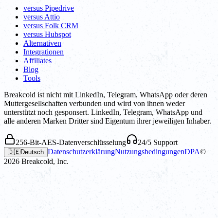
versus Pipedrive
versus Attio
versus Folk CRM
versus Hubspot
Alternativen
Integrationen
Affiliates
Blog
Tools
Breakcold ist nicht mit LinkedIn, Telegram, WhatsApp oder deren
Muttergesellschaften verbunden und wird von ihnen weder
unterstützt noch gesponsert. LinkedIn, Telegram, WhatsApp und
alle anderen Marken Dritter sind Eigentum ihrer jeweiligen Inhaber.
256-Bit-AES-Datenverschlüsselung
24/5 Support
Datenschutzerklärung
Nutzungsbedingungen
DPA
©
🇩🇪
Deutsch
2026
Breakcold, Inc.