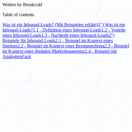
Written by
Breakcold
Table of contents
Was ist ein Inbound-Leads? (Mit Beispielen erklärt)
1°) Was ist ein
Inbound-Leads?
1.1 - Definition eines Inbound-Leads
1.2 - Vorteile
eines Inbound-Leads
1.3 - Nachteile eines Inbound-Leads
2°)
Beispiele für Inbound-Leads
2.1 - Beispiel im Kontext eines
Startups
2.2 - Beispiel im Kontext einer Beratungsfirma
2.3 - Beispiel
im Kontext einer digitalen Marketingagentur
2.4 - Beispiel mit
Analogien
Fazit