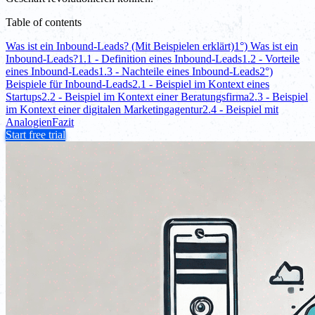
Table of contents
Was ist ein Inbound-Leads? (Mit Beispielen erklärt)
1°) Was ist ein
Inbound-Leads?
1.1 - Definition eines Inbound-Leads
1.2 - Vorteile
eines Inbound-Leads
1.3 - Nachteile eines Inbound-Leads
2°)
Beispiele für Inbound-Leads
2.1 - Beispiel im Kontext eines
Startups
2.2 - Beispiel im Kontext einer Beratungsfirma
2.3 - Beispiel
im Kontext einer digitalen Marketingagentur
2.4 - Beispiel mit
Analogien
Fazit
Start free trial