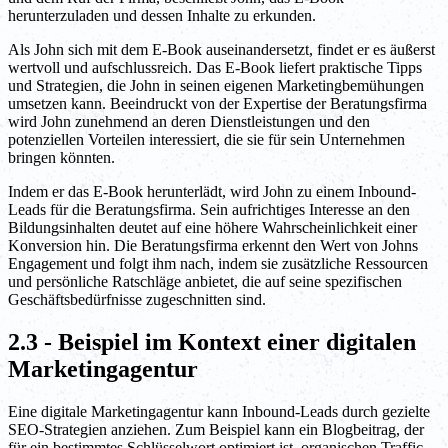
herunterzuladen und dessen Inhalte zu erkunden.
Als John sich mit dem E-Book auseinandersetzt, findet er es äußerst
wertvoll und aufschlussreich. Das E-Book liefert praktische Tipps
und Strategien, die John in seinen eigenen Marketingbemühungen
umsetzen kann. Beeindruckt von der Expertise der Beratungsfirma
wird John zunehmend an deren Dienstleistungen und den
potenziellen Vorteilen interessiert, die sie für sein Unternehmen
bringen könnten.
Indem er das E-Book herunterlädt, wird John zu einem Inbound-
Leads für die Beratungsfirma. Sein aufrichtiges Interesse an den
Bildungsinhalten deutet auf eine höhere Wahrscheinlichkeit einer
Konversion hin. Die Beratungsfirma erkennt den Wert von Johns
Engagement und folgt ihm nach, indem sie zusätzliche Ressourcen
und persönliche Ratschläge anbietet, die auf seine spezifischen
Geschäftsbedürfnisse zugeschnitten sind.
2.3 - Beispiel im Kontext einer digitalen
Marketingagentur
Eine digitale Marketingagentur kann Inbound-Leads durch gezielte
SEO-Strategien anziehen. Zum Beispiel kann ein Blogbeitrag, der
für ein bestimmtes Schlüsselwort optimiert ist, organischen Traffic