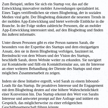
Zum Beispiel, stellen Sie sich ein Startup vor, das auf die
Entwicklung innovativer mobiler Anwendungen spezialisiert ist.
Eines Tages veröffentlichen sie einen Blogbeitrag, der in sozialen
Medien viral geht. Der Blogbeitrag diskutiert die neuesten Trends in
der mobilen App-Entwicklung und bietet wertvolle Einblicke in die
Branche. In der Folge stoßen zahlreiche Personen, die an mobiler
App-Entwicklung interessiert sind, auf den Blogbeitrag und finden
ihn äußerst informativ.
Unter diesen Personen gibt es eine Person namens Sarah, die
besonders von der Expertise des Startups und dem einzigartigen
Ansatz, den sie in ihrem Blogbeitrag verfolgen, fasziniert ist.
Beeindruckt von dem Wissen und der Vision des Startups,
beschließt Sarah, deren Website weiter zu erkunden. Sie navigiert
zur Kontaktseite und füllt ein Kontaktformular aus, um ihr Interesse
an einer weiteren Behandlung der Dienste des Startups und einer
möglichen Zusammenarbeit zu zeigen.
Indem sie diese Initiative ergreift, wird Sarah zu einem Inbound-
Leads für das Startup. Ihr proaktives Interesse und ihr Engagement
mit dem Blogbeitrag deuten auf eine höhere Wahrscheinlichkeit
einer Konversion hin. Das Startup erkennt den Wert von Sarahs
Interesse und antwortet prompt auf ihre Anfrage und initiiert ein
Gespräch, das möglicherweise zu einer erfolgreichen
Geschäftspartnerschaft führen könnte.