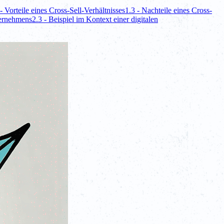
 - Vorteile eines Cross-Sell-Verhältnisses
1.3 - Nachteile eines Cross-
ternehmens
2.3 - Beispiel im Kontext einer digitalen