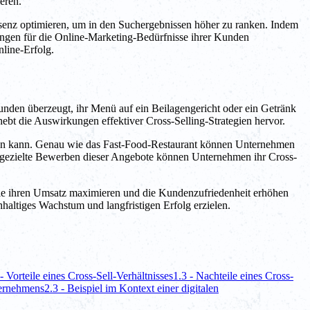
eren.
äsenz optimieren, um in den Suchergebnissen höher zu ranken. Indem
ungen für die Online-Marketing-Bedürfnisse ihrer Kunden
nline-Erfolg.
Kunden überzeugt, ihr Menü auf ein Beilagengericht oder ein Getränk
hebt die Auswirkungen effektiver Cross-Selling-Strategien hervor.
rden kann. Genau wie das Fast-Food-Restaurant können Unternehmen
s gezielte Bewerben dieser Angebote können Unternehmen ihr Cross-
 die ihren Umsatz maximieren und die Kundenzufriedenheit erhöhen
ltiges Wachstum und langfristigen Erfolg erzielen.
 - Vorteile eines Cross-Sell-Verhältnisses
1.3 - Nachteile eines Cross-
ternehmens
2.3 - Beispiel im Kontext einer digitalen