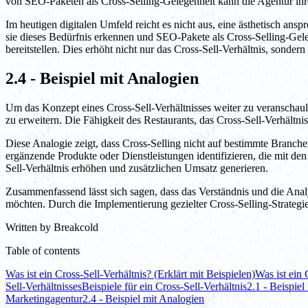
von SEO-Paketen als Cross-Selling-Gelegenheit kann die Agentur ih
Im heutigen digitalen Umfeld reicht es nicht aus, eine ästhetisch a
sie dieses Bedürfnis erkennen und SEO-Pakete als Cross-Selling-Gel
bereitstellen. Dies erhöht nicht nur das Cross-Sell-Verhältnis, sonder
2.4 - Beispiel mit Analogien
Um das Konzept eines Cross-Sell-Verhältnisses weiter zu veranschaul
zu erweitern. Die Fähigkeit des Restaurants, das Cross-Sell-Verhältn
Diese Analogie zeigt, dass Cross-Selling nicht auf bestimmte Bran
ergänzende Produkte oder Dienstleistungen identifizieren, die mit 
Sell-Verhältnis erhöhen und zusätzlichen Umsatz generieren.
Zusammenfassend lässt sich sagen, dass das Verständnis und die Ana
möchten. Durch die Implementierung gezielter Cross-Selling-Strate
Written by
Breakcold
Table of contents
Was ist ein Cross-Sell-Verhältnis? (Erklärt mit Beispielen)
Was ist ein 
Sell-Verhältnisses
Beispiele für ein Cross-Sell-Verhältnis
2.1 - Beispiel
Marketingagentur
2.4 - Beispiel mit Analogien