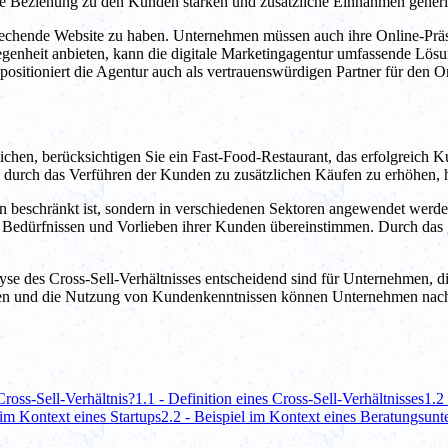
re Beziehung zu den Kunden stärken und zusätzliche Einnahmen generi
nsprechende Website zu haben. Unternehmen müssen auch ihre Online-Pr
egenheit anbieten, kann die digitale Marketingagentur umfassende Lös
n positioniert die Agentur auch als vertrauenswürdigen Partner für den O
ichen, berücksichtigen Sie ein Fast-Food-Restaurant, das erfolgreich 
is durch das Verführen der Kunden zu zusätzlichen Käufen zu erhöhen, 
chen beschränkt ist, sondern in verschiedenen Sektoren angewendet we
den Bedürfnissen und Vorlieben ihrer Kunden übereinstimmen. Durch da
lyse des Cross-Sell-Verhältnisses entscheidend sind für Unternehmen,
gien und die Nutzung von Kundenkenntnissen können Unternehmen nachha
Cross-Sell-Verhältnis?
1.1 - Definition eines Cross-Sell-Verhältnisses
1.2
 im Kontext eines Startups
2.2 - Beispiel im Kontext eines Beratungsun