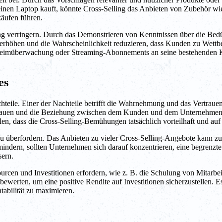
nen Laptop kauft, könnte Cross-Selling das Anbieten von Zubehör wie 
äufen führen.
g verringern. Durch das Demonstrieren von Kenntnissen über die Bedü
rhöhen und die Wahrscheinlichkeit reduzieren, dass Kunden zu Wettbe
eimüberwachung oder Streaming-Abonnements an seine bestehenden Ku
es
 Nachteile. Einer der Nachteile betrifft die Wahrnehmung und das Ver
Vertrauen und die Beziehung zwischen dem Kunden und dem Unternehmen
len, dass die Cross-Selling-Bemühungen tatsächlich vorteilhaft und au
 zu überfordern. Das Anbieten zu vieler Cross-Selling-Angebote kann z
indern, sollten Unternehmen sich darauf konzentrieren, eine begrenzt
sern.
rcen und Investitionen erfordern, wie z. B. die Schulung von Mitarb
g bewerten, um eine positive Rendite auf Investitionen sicherzustellen. 
abilität zu maximieren.