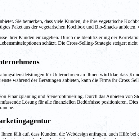
nbietet. Sie bemerken, dass viele Kunden, die ihre vegetarische Kochb
stigtes Paket aus der vegetarischen Kochbox und Bio-Snacks anbieten, w
nisse ihrer Kunden einzugehen. Durch die Identifizierung der Korrela
bensmitteloptionen schätzt. Die Cross-Selling-Strategie steigert nich
unternehmens
Beratungsdienstleistungen für Unternehmen an. Ihnen wird klar, dass Ku
dienste während der Beratungen anbieten, kann die Firma ihr Cross-Se
von Finanzplanung und Steueroptimierung. Durch das Anbieten von Ste
assende Lösung für alle finanziellen Bedürfnisse positionieren. Dies e
ranche.
Marketingagentur
n. Ihnen fällt auf, dass Kunden, die Webdesign anfragen, auch Hilfe 