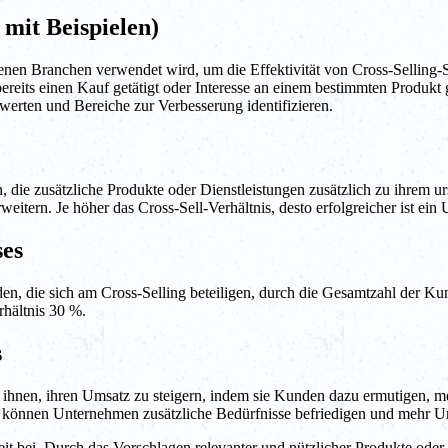
 mit Beispielen)
edenen Branchen verwendet wird, um die Effektivität von Cross-Selling-
eits einen Kauf getätigt oder Interesse an einem bestimmten Produkt g
rten und Bereiche zur Verbesserung identifizieren.
, die zusätzliche Produkte oder Dienstleistungen zusätzlich zu ihrem u
eitern. Je höher das Cross-Sell-Verhältnis, desto erfolgreicher ist e
ses
den, die sich am Cross-Selling beteiligen, durch die Gesamtzahl der 
rhältnis 30 %.
s
es ihnen, ihren Umsatz zu steigern, indem sie Kunden dazu ermutigen,
, können Unternehmen zusätzliche Bedürfnisse befriedigen und mehr 
eit bei. Durch das Vorschlagen relevanter und nützlicher Produkte o