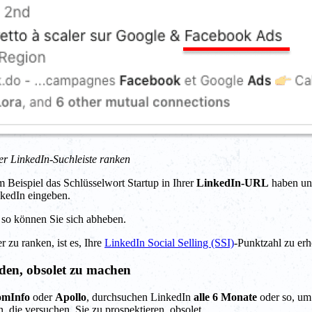
der LinkedIn-Suchleiste ranken
 Beispiel das Schlüsselwort Startup in Ihrer
LinkedIn-URL
haben und
nkedIn eingeben.
o so können Sie sich abheben.
 zu ranken, ist es, Ihre
LinkedIn Social Selling (SSI)
-Punktzahl zu er
den, obsolet zu machen
omInfo
oder
Apollo
, durchsuchen LinkedIn
alle 6 Monate
oder so, um
 die versuchen, Sie zu prospektieren, obsolet.