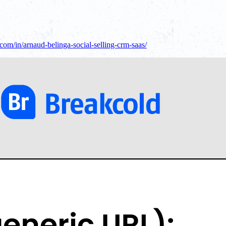
com/in/arnaud-belinga-social-selling-crm-saas/