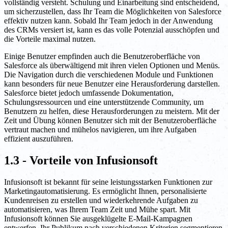
vollständig versteht. Schulung und Einarbeitung sind entscheidend,
um sicherzustellen, dass Ihr Team die Möglichkeiten von Salesforce
effektiv nutzen kann. Sobald Ihr Team jedoch in der Anwendung
des CRMs versiert ist, kann es das volle Potenzial ausschöpfen und
die Vorteile maximal nutzen.
Einige Benutzer empfinden auch die Benutzeroberfläche von
Salesforce als überwältigend mit ihren vielen Optionen und Menüs.
Die Navigation durch die verschiedenen Module und Funktionen
kann besonders für neue Benutzer eine Herausforderung darstellen.
Salesforce bietet jedoch umfassende Dokumentation,
Schulungsressourcen und eine unterstützende Community, um
Benutzern zu helfen, diese Herausforderungen zu meistern. Mit der
Zeit und Übung können Benutzer sich mit der Benutzeroberfläche
vertraut machen und mühelos navigieren, um ihre Aufgaben
effizient auszuführen.
1.3 - Vorteile von Infusionsoft
Infusionsoft ist bekannt für seine leistungsstarken Funktionen zur
Marketingautomatisierung. Es ermöglicht Ihnen, personalisierte
Kundenreisen zu erstellen und wiederkehrende Aufgaben zu
automatisieren, was Ihrem Team Zeit und Mühe spart. Mit
Infusionsoft können Sie ausgeklügelte E-Mail-Kampagnen
entwerfen, Ihr Publikum nach verschiedenen Kriterien segmentieren