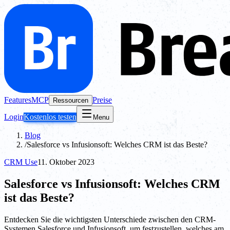
Features
MCP
Preise
Ressourcen
Login
Kostenlos testen
Menu
Blog
/
Salesforce vs Infusionsoft: Welches CRM ist das Beste?
CRM Use
11. Oktober 2023
Salesforce vs Infusionsoft: Welches CRM
ist das Beste?
Entdecken Sie die wichtigsten Unterschiede zwischen den CRM-
Systemen Salesforce und Infusionsoft, um festzustellen, welches am