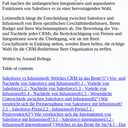
Fall machen die umfangreichen Integrationen und anpassbaren
Funktionen von Salesforce es zu einer hervorragenden Wahl.
Letztendlich hängt die Entscheidung zwischen Salesforce und
Infusionsoft von Ihren spezifischen Geschäftsbedürfnissen, Ihrem
Budget und Ihren Wachstumsplänen ab. Die Bewertung der Vor-
und Nachteile jedes CRMs, die Berücksichtigung von Preisen und
Integrationen sowie die Überlegung, wie sie mit Ihren
Geschäftsziele in Einklang stehen, werden Ihnen helfen, die richtige
Wahl für die CRM-Bedürfnisse Ihrer Organisation zu treffen.
Written by
Arnaud Belinga
Table of contents
Salesforce vs Infusionsoft: Welches CRM ist das Beste?
1°) Vor- und
Nachteile von Salesforce und Infusionsoft
1.1 - Vorteile von
Salesforce
1.2 - Nachteile von Salesforce
1.3 - Vorteile von
Infusionsoft
1.4 - Nachteile von Infusionsoft
1.5 - Wesentliche
Unterschiede zwischen Salesforce und Infusionsoft
2°) Wie
vergleicht sich die Preisgestaltung von Salesforce mit Infusionsoft?
2.1 - Salesforce-Preise
2.2 - Infusionsoft-Preise
2.3 -
Preisvergleich
3°) Wie vergleichen sich die Integrationen von
Salesforce mit Infusionsoft?
3.1 - Salesforce-Integrationen
3.2 -
Infusionsoft-Integrationen
4°) Welches ist das Beste für Sie?
4.1 - Das