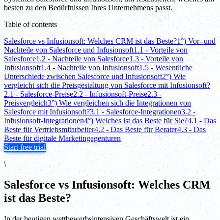
besten zu den Bedürfnissen Ihres Unternehmens passt.
Table of contents
Salesforce vs Infusionsoft: Welches CRM ist das Beste?
1°) Vor- und
Nachteile von Salesforce und Infusionsoft
1.1 - Vorteile von
Salesforce
1.2 - Nachteile von Salesforce
1.3 - Vorteile von
Infusionsoft
1.4 - Nachteile von Infusionsoft
1.5 - Wesentliche
Unterschiede zwischen Salesforce und Infusionsoft
2°) Wie
vergleicht sich die Preisgestaltung von Salesforce mit Infusionsoft?
2.1 - Salesforce-Preise
2.2 - Infusionsoft-Preise
2.3 -
Preisvergleich
3°) Wie vergleichen sich die Integrationen von
Salesforce mit Infusionsoft?
3.1 - Salesforce-Integrationen
3.2 -
Infusionsoft-Integrationen
4°) Welches ist das Beste für Sie?
4.1 - Das
Beste für Vertriebsmitarbeiter
4.2 - Das Beste für Berater
4.3 - Das
Beste für digitale Marketingagenturen
Start free trial
\
Salesforce vs Infusionsoft: Welches CRM
ist das Beste?
In der heutigen wettbewerbsintensiven Geschäftswelt ist ein