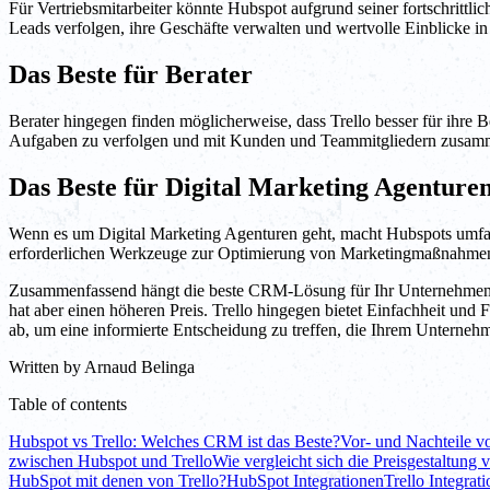
Für Vertriebsmitarbeiter könnte Hubspot aufgrund seiner fortschrittl
Leads verfolgen, ihre Geschäfte verwalten und wertvolle Einblicke in
Das Beste für Berater
Berater hingegen finden möglicherweise, dass Trello besser für ihre Be
Aufgaben zu verfolgen und mit Kunden und Teammitgliedern zusam
Das Beste für Digital Marketing Agenture
Wenn es um Digital Marketing Agenturen geht, macht Hubspots umfass
erforderlichen Werkzeuge zur Optimierung von Marketingmaßnahmen
Zusammenfassend hängt die beste CRM-Lösung für Ihr Unternehmen vo
hat aber einen höheren Preis. Trello hingegen bietet Einfachheit und 
ab, um eine informierte Entscheidung zu treffen, die Ihrem Unterneh
Written by
Arnaud Belinga
Table of contents
Hubspot vs Trello: Welches CRM ist das Beste?
Vor- und Nachteile v
zwischen Hubspot und Trello
Wie vergleicht sich die Preisgestaltung
HubSpot mit denen von Trello?
HubSpot Integrationen
Trello Integrat