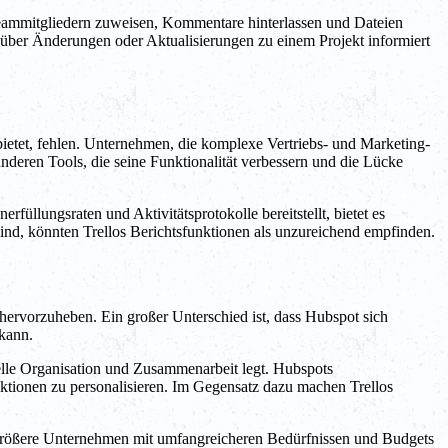
Teammitgliedern zuweisen, Kommentare hinterlassen und Dateien
r über Änderungen oder Aktualisierungen zu einem Projekt informiert
bietet, fehlen. Unternehmen, die komplexe Vertriebs- und Marketing-
nderen Tools, die seine Funktionalität verbessern und die Lücke
llungsraten und Aktivitätsprotokolle bereitstellt, bietet es
ind, könnten Trellos Berichtsfunktionen als unzureichend empfinden.
hervorzuheben. Ein großer Unterschied ist, dass Hubspot sich
 kann.
uelle Organisation und Zusammenarbeit legt. Hubspots
tionen zu personalisieren. Im Gegensatz dazu machen Trellos
f größere Unternehmen mit umfangreicheren Bedürfnissen und Budgets