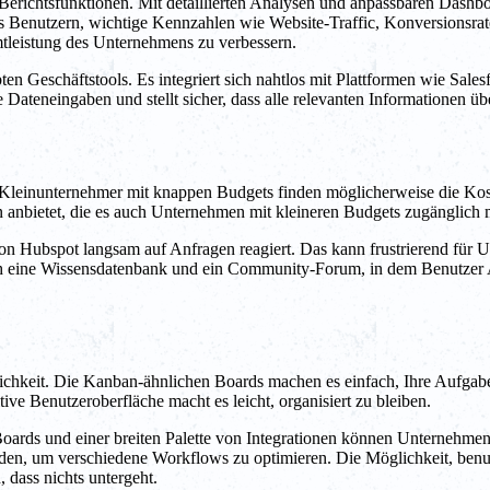
richtsfunktionen. Mit detaillierten Analysen und anpassbaren Dashbo
 es Benutzern, wichtige Kennzahlen wie Website-Traffic, Konversions
tleistung des Unternehmens zu verbessern.
ebten Geschäftstools. Es integriert sich nahtlos mit Plattformen wie Sa
le Dateneingaben und stellt sicher, dass alle relevanten Informationen 
 Kleinunternehmer mit knappen Budgets finden möglicherweise die Kost
 anbietet, die es auch Unternehmen mit kleineren Budgets zugänglich 
von Hubspot langsam auf Anfragen reagiert. Das kann frustrierend für 
ch eine Wissensdatenbank und ein Community-Forum, in dem Benutzer 
lichkeit. Die Kanban-ähnlichen Boards machen es einfach, Ihre Aufgabe
ive Benutzeroberfläche macht es leicht, organisiert zu bleiben.
en Boards und einer breiten Palette von Integrationen können Unternehme
rden, um verschiedene Workflows zu optimieren. Die Möglichkeit, benutze
 dass nichts untergeht.