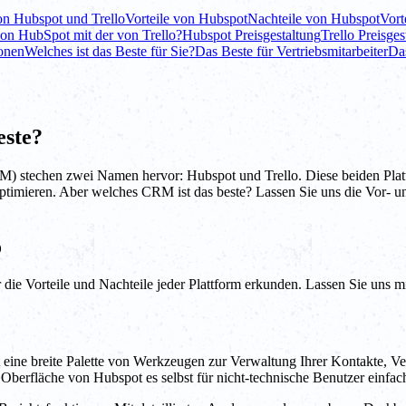
on Hubspot und Trello
Vorteile von Hubspot
Nachteile von Hubspot
Vort
 von HubSpot mit der von Trello?
Hubspot Preisgestaltung
Trello Preisges
ionen
Welches ist das Beste für Sie?
Das Beste für Vertriebsmitarbeiter
Das
este?
) stechen zwei Namen hervor: Hubspot und Trello. Diese beiden Plat
optimieren. Aber welches CRM ist das beste? Lassen Sie uns die Vor- 
o
die Vorteile und Nachteile jeder Plattform erkunden. Lassen Sie uns m
t eine breite Palette von Werkzeugen zur Verwaltung Ihrer Kontakte, V
erfläche von Hubspot es selbst für nicht-technische Benutzer einfach,