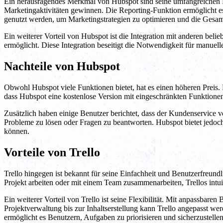
Ein herausragendes Merkmal von Hubspot sind seine umfangreichen Be
Marketingaktivitäten gewinnen. Die Reporting-Funktion ermöglicht
genutzt werden, um Marketingstrategien zu optimieren und die Gesam
Ein weiterer Vorteil von Hubspot ist die Integration mit anderen beli
ermöglicht. Diese Integration beseitigt die Notwendigkeit für manuel
Nachteile von Hubspot
Obwohl Hubspot viele Funktionen bietet, hat es einen höheren Preis.
dass Hubspot eine kostenlose Version mit eingeschränkten Funktionen
Zusätzlich haben einige Benutzer berichtet, dass der Kundenservice 
Probleme zu lösen oder Fragen zu beantworten. Hubspot bietet jedo
können.
Vorteile von Trello
Trello hingegen ist bekannt für seine Einfachheit und Benutzerfreund
Projekt arbeiten oder mit einem Team zusammenarbeiten, Trellos intuit
Ein weiterer Vorteil von Trello ist seine Flexibilität. Mit anpassbar
Projektverwaltung bis zur Inhaltserstellung kann Trello angepasst we
ermöglicht es Benutzern, Aufgaben zu priorisieren und sicherzustellen,