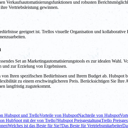
ichen Verkaufsautomatisierungsfunktionen und robusten Berichtsmöglich
 ihre Vertriebsleistung gewinnen.
dürfnisse geeignet ist. Trellos visuelle Organisation und kollaborative 
menzuarbeiten.
n
endes Set an Marketingautomatisierungstools es zur idealen Wahl. Vo
 und zur Erzielung von Ergebnissen.
n Ihren spezifischen Bedürfnissen und Ihrem Budget ab. Hubspot bie
Flexibilität zu einem erschwinglicheren Preis. Berücksichtigen Sie Ihr
men langfristig zugutekommt.
on Hubspot und Trello
Vorteile von Hubspot
Nachteile von Hubspot
Vort
 von HubSpot mit der von Trello?
Hubspot Preisgestaltung
Trello Preisges
ionen
Welches ist das Beste für Sie?
Das Beste für Vertriebsmitarbeiter
Das