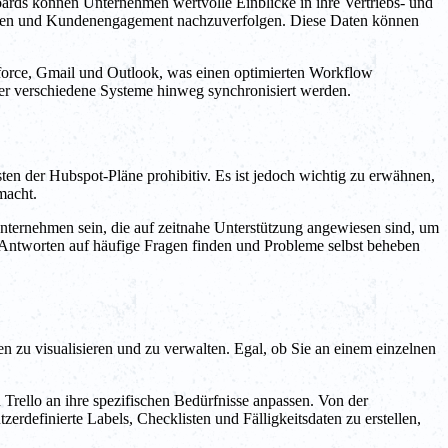
ards können Unternehmen wertvolle Einblicke in ihre Vertriebs- und
raten und Kundenengagement nachzuverfolgen. Diese Daten können
lesforce, Gmail und Outlook, was einen optimierten Workflow
über verschiedene Systeme hinweg synchronisiert werden.
en der Hubspot-Pläne prohibitiv. Es ist jedoch wichtig zu erwähnen,
macht.
Unternehmen sein, die auf zeitnahe Unterstützung angewiesen sind, um
Antworten auf häufige Fragen finden und Probleme selbst beheben
n zu visualisieren und zu verwalten. Egal, ob Sie an einem einzelnen
n Trello an ihre spezifischen Bedürfnisse anpassen. Von der
rdefinierte Labels, Checklisten und Fälligkeitsdaten zu erstellen,