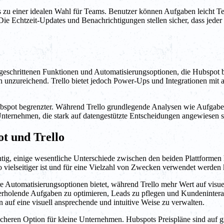
s zu einer idealen Wahl für Teams. Benutzer können Aufgaben leicht 
 Die Echtzeit-Updates und Benachrichtigungen stellen sicher, dass jede
rtgeschrittenen Funktionen und Automatisierungsoptionen, die Hubspot 
 unzureichend. Trello bietet jedoch Power-Ups und Integrationen mit a
pot begrenzter. Während Trello grundlegende Analysen wie Aufgabenerfü
Unternehmen, die stark auf datengestützte Entscheidungen angewiesen s
t und Trello
htig, einige wesentliche Unterschiede zwischen den beiden Plattformen 
o vielseitiger ist und für eine Vielzahl von Zwecken verwendet werden
ere Automatisierungsoptionen bietet, während Trello mehr Wert auf vis
rholende Aufgaben zu optimieren, Leads zu pflegen und Kundeninterak
n auf eine visuell ansprechende und intuitive Weise zu verwalten.
nglicheren Option für kleine Unternehmen. Hubspots Preispläne sind au