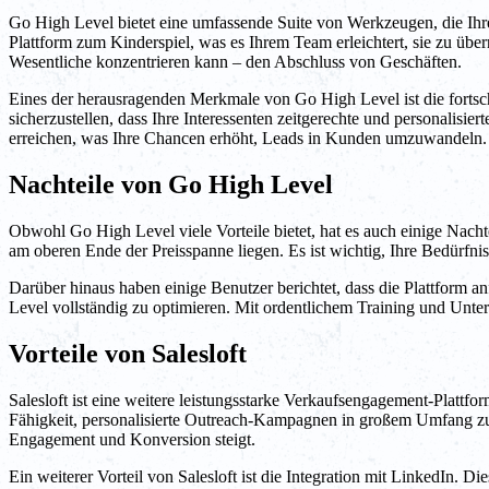
Go High Level bietet eine umfassende Suite von Werkzeugen, die Ihr
Plattform zum Kinderspiel, was es Ihrem Team erleichtert, sie zu üb
Wesentliche konzentrieren kann – den Abschluss von Geschäften.
Eines der herausragenden Merkmale von Go High Level ist die forts
sicherzustellen, dass Ihre Interessenten zeitgerechte und personalisie
erreichen, was Ihre Chancen erhöht, Leads in Kunden umzuwandeln.
Nachteile von Go High Level
Obwohl Go High Level viele Vorteile bietet, hat es auch einige Nach
am oberen Ende der Preisspanne liegen. Es ist wichtig, Ihre Bedürfnis
Darüber hinaus haben einige Benutzer berichtet, dass die Plattform
Level vollständig zu optimieren. Mit ordentlichem Training und Unter
Vorteile von Salesloft
Salesloft ist eine weitere leistungsstarke Verkaufsengagement-Plattfo
Fähigkeit, personalisierte Outreach-Kampagnen in großem Umfang zu e
Engagement und Konversion steigt.
Ein weiterer Vorteil von Salesloft ist die Integration mit LinkedIn. D