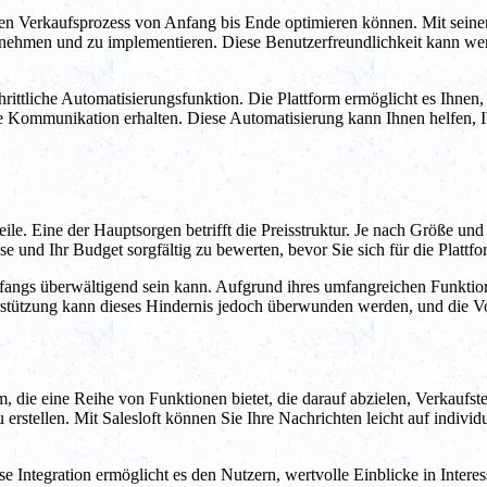
en Verkaufsprozess von Anfang bis Ende optimieren können. Mit seiner
ernehmen und zu implementieren. Diese Benutzerfreundlichkeit kann wer
chrittliche Automatisierungsfunktion. Die Plattform ermöglicht es I
rte Kommunikation erhalten. Diese Automatisierung kann Ihnen helfen, Ih
teile. Eine der Hauptsorgen betrifft die Preisstruktur. Je nach Größe
se und Ihr Budget sorgfältig zu bewerten, bevor Sie sich für die Plattf
 anfangs überwältigend sein kann. Aufgrund ihres umfangreichen Funkti
stützung kann dieses Hindernis jedoch überwunden werden, und die Vort
rm, die eine Reihe von Funktionen bietet, die darauf abzielen, Verkaufst
rstellen. Mit Salesloft können Sie Ihre Nachrichten leicht auf indivi
iese Integration ermöglicht es den Nutzern, wertvolle Einblicke in Inte