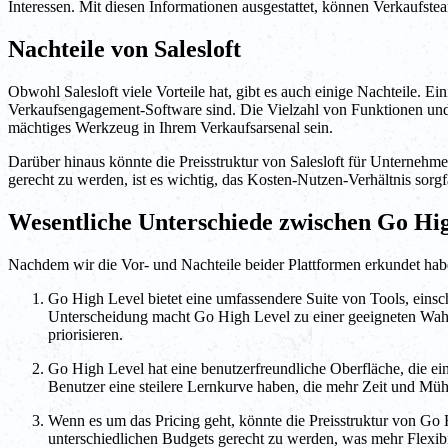
Interessen. Mit diesen Informationen ausgestattet, können Verkaufste
Nachteile von Salesloft
Obwohl Salesloft viele Vorteile hat, gibt es auch einige Nachteile. Ei
Verkaufsengagement-Software sind. Die Vielzahl von Funktionen und A
mächtiges Werkzeug in Ihrem Verkaufsarsenal sein.
Darüber hinaus könnte die Preisstruktur von Salesloft für Unternehm
gerecht zu werden, ist es wichtig, das Kosten-Nutzen-Verhältnis sorgf
Wesentliche Unterschiede zwischen Go Hig
Nachdem wir die Vor- und Nachteile beider Plattformen erkundet habe
Go High Level bietet eine umfassendere Suite von Tools, einsch
Unterscheidung macht Go High Level zu einer geeigneten Wahl
priorisieren.
Go High Level hat eine benutzerfreundliche Oberfläche, die ei
Benutzer eine steilere Lernkurve haben, die mehr Zeit und Müh
Wenn es um das Pricing geht, könnte die Preisstruktur von Go 
unterschiedlichen Budgets gerecht zu werden, was mehr Flexibi