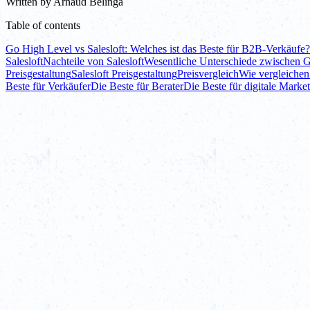
Written by
Arnaud Belinga
Table of contents
Go High Level vs Salesloft: Welches ist das Beste für B2B-Verkäufe?
Salesloft
Nachteile von Salesloft
Wesentliche Unterschiede zwischen G
Preisgestaltung
Salesloft Preisgestaltung
Preisvergleich
Wie vergleichen
Beste für Verkäufer
Die Beste für Berater
Die Beste für digitale Marke