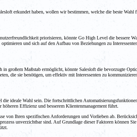
oft erkundet haben, wollen wir bestimmen, welche die beste Wahl für 
enutzerfreundlichkeit priorisieren, könnte Go High Level die bessere 
 optimieren und sich auf den Aufbau von Beziehungen zu Interessenten
each in großem Maßstab ermöglicht, könnte Salesloft die bevorzugte Opt
eten, die sie benötigen, um effektiv mit Interessenten zu kommuniziere
 die ideale Wahl sein. Die fortschrittlichen Automatisierungsfunktion
r höheren Effizienz und besserem Klientenmanagement führt.
isse von Ihren spezifischen Anforderungen und Vorlieben ab. Berücksic
prozess unverzichtbar sind. Auf Grundlage dieser Faktoren können Sie
tzt.