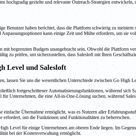
ams hochgradig gezielte und relevante Outreach-Strategien entwickeln, 
nige Benutzer haben berichtet, dass die Plattform schwierig zu meistern 
npassungsoptionen kann einige Zeit und Mühe erfordern, um sie vollst
en mit begrenzten Budgets unangebracht sein. Obwohl die Plattform ver
ältig zu prüfen, um sicherzustellen, dass Salesloft mit Ihren Geschäftsz
h Level und Salesloft
n, lassen Sie uns die wesentlichen Unterschiede zwischen Go High Lev
ließlich fortgeschrittener Automatisierungsfunktionen, während sich S
 für Unternehmen, die eine All-in-One-Lösung suchen, während Saleslo
ne einfache Übernahme ermöglicht, was es Nutzern aller Erfahrungsstuf
e erfordert, um die Funktionen und Funktionalitäten zu beherrschen.
High Level für einige Unternehmen am oberen Ende liegen. Im Gegensat
lität bei der Kostenverwaltung ermöglicht.