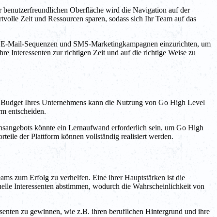
 benutzerfreundlichen Oberfläche wird die Navigation auf der
tvolle Zeit und Ressourcen sparen, sodass sich Ihr Team auf das
hnen, E-Mail-Sequenzen und SMS-Marketingkampagnen einzurichten, um
re Interessenten zur richtigen Zeit und auf die richtige Weise zu
 und Budget Ihres Unternehmens kann die Nutzung von Go High Level
orm entscheiden.
onsangebots könnte ein Lernaufwand erforderlich sein, um Go High
eile der Plattform können vollständig realisiert werden.
eams zum Erfolg zu verhelfen. Eine ihrer Hauptstärken ist die
duelle Interessenten abstimmen, wodurch die Wahrscheinlichkeit von
ressenten zu gewinnen, wie z.B. ihren beruflichen Hintergrund und ihre