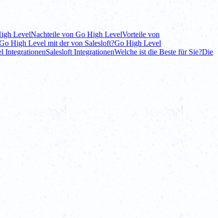
High Level
Nachteile von Go High Level
Vorteile von
 Go High Level mit der von Salesloft?
Go High Level
 Integrationen
Salesloft Integrationen
Welche ist die Beste für Sie?
Die