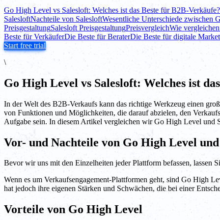
Go High Level vs Salesloft: Welches ist das Beste für B2B-Verkäufe?
Salesloft
Nachteile von Salesloft
Wesentliche Unterschiede zwischen G
Preisgestaltung
Salesloft Preisgestaltung
Preisvergleich
Wie vergleichen
Beste für Verkäufer
Die Beste für Berater
Die Beste für digitale Marke
Start free trial
\
Go High Level vs Salesloft: Welches ist d
In der Welt des B2B-Verkaufs kann das richtige Werkzeug einen groß
von Funktionen und Möglichkeiten, die darauf abzielen, den Verkaufs
Aufgabe sein. In diesem Artikel vergleichen wir Go High Level und S
Vor- und Nachteile von Go High Level und 
Bevor wir uns mit den Einzelheiten jeder Plattform befassen, lassen
Wenn es um Verkaufsengagement-Plattformen geht, sind Go High Level
hat jedoch ihre eigenen Stärken und Schwächen, die bei einer Entsche
Vorteile von Go High Level